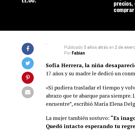
precios,
comprar
Publicado
5 años atrás
en
2 de ener
Por
Fabian
Sofía Herrera, la niña desapareci
17 años y su madre le dedicó un con
«Si pudiera trasladar el tiempo y volv
abrazo que te abarque para siempre. L
encuentre”, escribió María Elena Delg
La mujer también sostuvo:
“Es inago
Quedó intacto esperando tu regre