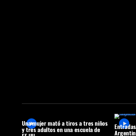
Una mujer mató a tiros a tres niños
Entradas
y tres adultos en una escuela de
Argentin
EE.UU.