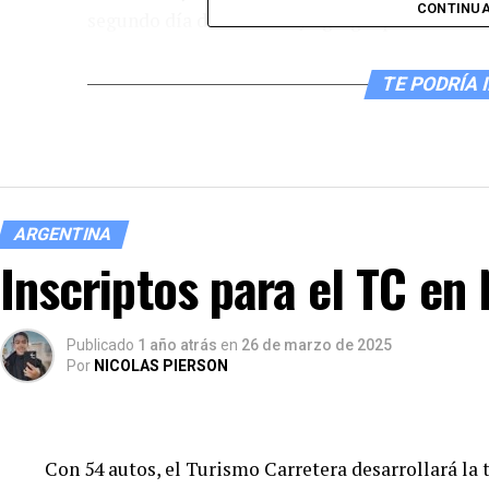
CONTINUA
segundo día del festival y agregó que «la idea e
TE PODRÍA 
ARGENTINA
Inscriptos para el TC en
Publicado
1 año atrás
en
26 de marzo de 2025
Por
NICOLAS PIERSON
Con 54 autos, el Turismo Carretera desarrollará la 