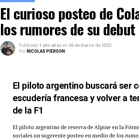
El curioso posteo de Col
los rumores de su debut
Se viven las horas previas a la tercera presentació
2025. El Autódromo «Parque Provincia de Neuquén» 
Publicado
1 año atrás
en
26 de marzo de 2025
completa el recorrido por la Patagonia. Un total de 
Por
NICOLAS PIERSON
semana.
Dos ausencias «involuntarias» para esta cita: las 
Augusto Carinelli (Toyota Camry NG), luego de la
El piloto argentino buscará ser 
de ACTC tras el golpe en El Calafate. Con un parq
resalta el regreso de Martín Serrano, a bordo de u
escudería francesa y volver a ten
de la F1
TURISMO CARRETERA – FECHA 3 (
Orden
Numero
Piloto
El piloto argentino de reserva de Alpine en la Fórm
sociales un sugerente posteo en medio de los rumor
1
1
Santero, Julian