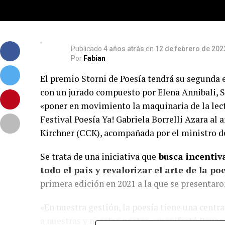
Publicado
4 años atrás
en
12 de febrero de 202
Por
Fabian
El premio Storni de Poesía tendrá su segunda e
con un jurado compuesto por Elena Annibali, Su
«poner en movimiento la maquinaria de la lectu
Festival Poesía Ya! Gabriela Borrelli Azara al
Kirchner (CCK), acompañada por el ministro de
Se trata de una iniciativa que
busca incentiv
todo el país y revalorizar el arte de la po
primera edición en 2021 a la que se presentaro
«En nuestra gestión, la poesía tiene una cen
a nuestras y nuestro poetas», manifestó Bauer 