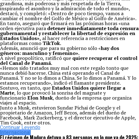
grandiosa, más poderosa y más respetada de la Tierra,
inspirando el asombro y la admiración de todo el mundo»,
destacó, y completó: «Dentro de poco tiempo, vamos a
cambiar el nombre del Golfo de México al Golfo de América».
En tanto, aseguró que firmará en las próximas horas «una
orden ejecutiva para
detener inmediatamente toda censura
gubernamental y restablecer la libertad de expresión en
Estados Unidos»,
al hacer referencia a restricciones en
plataformas como
TikTok.
Además, anunció que para su gobierno sólo «
hay dos
géneros: masculino y femenino».
A nivel geopolítico, ratificó que
quiere recuperar el control
del Canal de Panamá.
«Hemos sido tratados muy mal con este regalo tonto que
nunca debió hacerse. China está operando el Canal de
Panamá. Y no se lo dimos a China. Se lo dimos a Panamá. Y lo
estamos recuperando», indicó el flamante presidente.
Sostuvo, en tanto, que
Estados Unidos quiere llegar a
Marte
, lo que provocó la sonrisa del magnate y
funcionario
Elon Musk
, dueño de la empresa que organiza
viajes al espacio.
Junto a Musk, estuvieron Sundar Pichai de Google y el
propietario de Amazon, Jeff Bezos, además del dueño de
Facebook, Mark Zuckerberg, y el director ejecutivo de Apple,
Tim Cook, entre otros.
Continuar Leyendo
Internacional
El régimen de Maduro detuvo a 83 personas en lo que va de 2025: