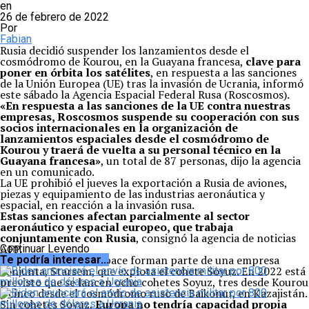
en
26 de febrero de 2022
Por
Fabian
Rusia decidió suspender los lanzamientos desde el
cosmódromo de Kourou, en la Guayana francesa,
clave para
poner en órbita los satélites
, en respuesta a las sanciones
de la Unión Europea (UE) tras la invasión de Ucrania, informó
este sábado la Agencia Espacial Federal Rusa (Roscosmos).
«En respuesta a las sanciones de la UE contra nuestras
empresas, Roscosmos suspende su cooperación con sus
socios internacionales en la organización de
lanzamientos espaciales desde el cosmódromo de
Kourou y traerá de vuelta a su personal técnico en la
Guayana francesa»
, un total de 87 personas, dijo la agencia
en un comunicado.
La UE prohibió el jueves la exportación a Rusia de aviones,
piezas y equipamiento de las industrias aeronáutica y
espacial, en reacción a la invasión rusa.
Estas sanciones afectan parcialmente al sector
aeronáutico y espacial europeo, que trabaja
conjuntamente con Rusia
, consignó la agencia de noticias
AFP.
Continuar Leyendo
Roscosmos y Arianespace forman parte de una empresa
Te podría interesar...
conjunta, Starsem, que explota el cohete Soyuz. En 2022 está
previsto que se lancen ocho cohetes Soyuz, tres desde Kourou
y cinco desde el cosmódromo ruso de Baikonur, en Kazajistán.
Sin cohetes Soyuz,
Europa no tendría capacidad propia