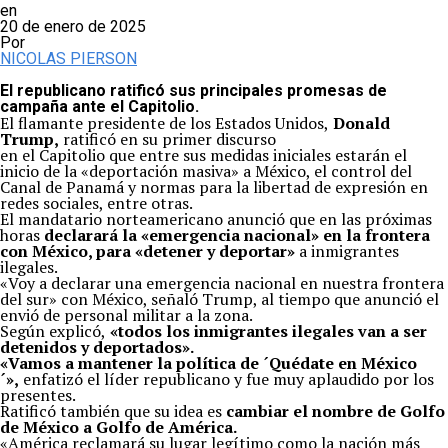
en
20 de enero de 2025
Por
NICOLAS PIERSON
El republicano ratificó sus principales promesas de
campaña ante el Capitolio.
El flamante presidente de los Estados Unidos,
Donald
Trump,
ratificó en su primer discurso
en el Capitolio que entre sus medidas iniciales estarán el
inicio de la «deportación masiva» a México, el control del
Canal de Panamá y normas para la libertad de expresión en
redes sociales, entre otras.
El mandatario norteamericano anunció que en las próximas
horas
declarará la «emergencia nacional» en la frontera
con México, para «detener y deportar»
a inmigrantes
ilegales.
«Voy a declarar una emergencia nacional en nuestra frontera
del sur» con México, señaló Trump, al tiempo que anunció el
envió de personal militar a la zona.
Según explicó,
«todos los inmigrantes ilegales van a ser
detenidos y deportados».
«Vamos a mantener la política de ´Quédate en México
´»,
enfatizó el líder republicano y fue muy aplaudido por los
presentes.
Ratificó también que su idea es
cambiar el nombre de Golfo
de México a Golfo de América.
«América reclamará su lugar legítimo como la nación más