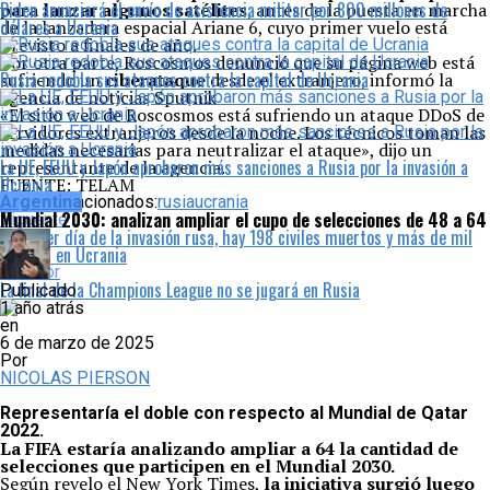
Biden anunciará el envío de asistencia militar por 800 millones de
para lanzar algunos satélites
, antes de la puesta en marcha
dólares a Ucrania
de la lanzadera espacial Ariane 6, cuyo primer vuelo está
previsto a finales de año.
Por otra parte, Roscosmos denunció que su página web está
Rusia redobla sus ataques contra la capital de Ucrania
sufriendo un
ciberataque
desde el extranjero, informó la
agencia de noticias Sputnik
«El sitio web de Roscosmos está sufriendo un ataque DDoS de
servidores extranjeros desde la noche. Los técnicos toman las
medidas necesarias para neutralizar el ataque», dijo un
La UE, EEUU y Japón aprobaron más sanciones a Rusia por la invasión a
representante de la agencia.
Ucrania
FUENTE: TELAM
Temas relacionados:
Argentina
rusia
ucrania
Mundial 2030: analizan ampliar el cupo de selecciones de 48 a 64
Siguente
Al tercer día de la invasión rusa, hay 198 civiles muertos y más de mil
heridos en Ucrania
Anterior
La final de la Champions League no se jugará en Rusia
Publicado
1 año atrás
en
6 de marzo de 2025
Por
NICOLAS PIERSON
Representaría el doble con respecto al Mundial de Qatar
2022.
La FIFA estaría analizando ampliar a 64 la cantidad de
selecciones que participen en el Mundial 2030.
Según revelo el New York Times,
la iniciativa surgió luego