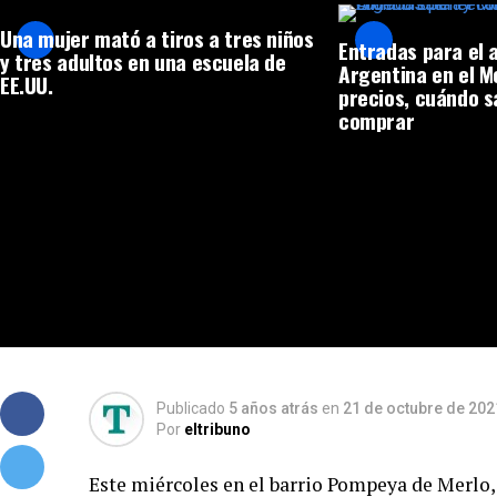
Una mujer mató a tiros a tres niños
Entradas para el 
y tres adultos en una escuela de
Argentina en el 
EE.UU.
precios, cuándo s
comprar
Publicado
5 años atrás
en
21 de octubre de 202
Por
eltribuno
Este miércoles en el barrio Pompeya de Merlo, 