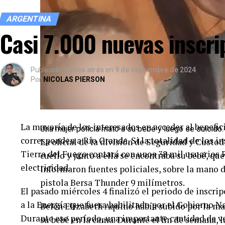
ARGENTINA
Casi 7.000 nuevas inscri
Publicado
2 años atrás
en
9 de septiembre de 2024
Por
NICOLAS PIERSON
La mayoría de los interesados en acceder al beneficio
Una mujer policía mató a su bebé y luego se suicidó.
corresponden a Río Grande. Si la totalidad de los i
La oficial de la división de Seguridad y Custod
Tierra del Fuego contará con unos 38 mil usuarios
cuello y junto a ella se encontraba su bebé, qu
electricidad.
informaron fuentes policiales, sobre la mano 
pistola Bersa Thunder 9 milímetros.
El pasado miércoles 4 finalizó el periodo de inscrip
a la Energía que fuera habilitado por el Gobierno N
Belén Elizabeth Aquino había subido por la mañ
Durante ese período, una importante cantidad de vec
su bebé en la cama. Durante el fin de semana, 