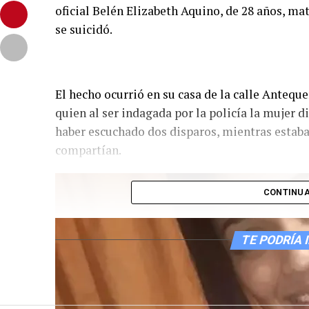
oficial Belén Elizabeth Aquino, de 28 años, ma
se suicidó.
El hecho ocurrió en su casa de la calle Antequ
quien al ser indagada por la policía la mujer d
haber escuchado dos disparos, mientras estaba 
compartían.
CONTINUA
TE PODRÍA 