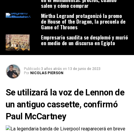
salen y cómo comprar
Mirtha Legrand protagonizó la promo
de House of the Dragon, la precuela de
Game of Thrones
Empresario saudita se desplomó y murió
en medio de un discurso en Egipto
Publicado
3 años atrás
en
13 de junio de 2023
Por
NICOLAS PIERSON
Se utilizará la voz de Lennon de
un antiguo cassette, confirmó
Paul McCartney