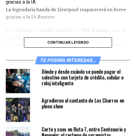
La legendaria banda de Liverpool reaparecerá en breve
gracias a la IA.
Reuters
Una «última» e inédita canción de
The Beatles,
con la
voz del fallecido
John Lennon,
se lanzará este año
CONTINUAR LEYENDO
gracias al uso de
Inteligencia Artificia (IA)
, confirmó
este martes
Paul McCartney,
otro de los miembros de
la legendaria banda.
TE PODRÍA INTERESAR...
Dónde y desde cuándo se puede pagar el
En una entrevista con BBC Radio 4 que se emitió
colectivo con tarjeta de crédito, celular o
hoy,
McCartney no nombró la pista, pero dijo que la
reloj inteligente
tecnología se usó «en un demo que tenía John, y en
el que trabajamos».
Agredieron al cantante de Los Charros en
pleno show
«Entonces, cuando llegamos a hacer lo que será el
último disco de los Beatles…
pudimos tomar la voz de
John y obtenerla pura a través de esta IA
(inteligencia
Corte y caos en Ruta 7, entre Centenario y
artificial), para que luego pudiéramos mezclar el disco
Neuquén: el reclamo de ceramistas