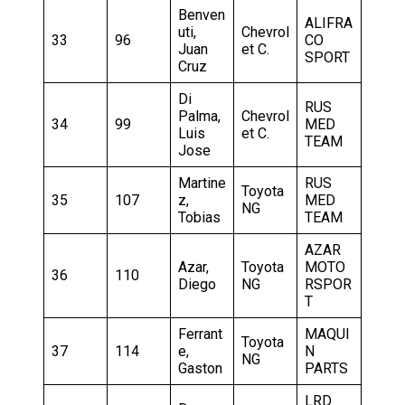
Benven
ALIFRA
uti,
Chevrol
33
96
CO
Juan
et C.
SPORT
Cruz
Di
RUS
Palma,
Chevrol
34
99
MED
Luis
et C.
TEAM
Jose
Martine
RUS
Toyota
35
107
z,
MED
NG
Tobias
TEAM
AZAR
Azar,
Toyota
MOTO
36
110
Diego
NG
RSPOR
T
Ferrant
MAQUI
Toyota
37
114
e,
N
NG
Gaston
PARTS
LRD