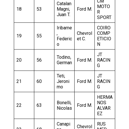
CM
Catalan
MOTO
18
53
Magni,
Ford M.
R
Juan T.
SPORT
Iribarne
COIRO
,
Chevrol
COMP
19
55
Federic
et C.
ETICIO
o
N
JT
Todino,
20
56
Ford M.
RACIN
German
G
Teti,
JT
21
60
Jeroni
Ford M.
RACIN
mo
G
HERMA
Bonelli,
NOS
22
63
Ford M.
Nicolas
ALVAR
EZ
Canapi
RUS
Chevrol