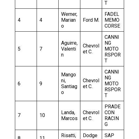
T
Werner,
FADEL
4
4
Marian
Ford M.
MEMO
o
CORSE
CANNI
Aguirre,
NG
Chevrol
5
7
Valenti
MOTO
et C.
n
RSPOR
T
CANNI
Mango
NG
ni,
Chevrol
6
9
MOTO
Santiag
et C.
RSPOR
o
T
PRADE
Landa,
Chevrol
CON
7
10
Marcos
et C.
RACIN
G
Risatti,
Dodge
SAP
8
11