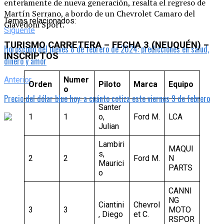
enteramente de nueva generación, resalta el regreso de
Martín Serrano, a bordo de un Chevrolet Camaro del
Temas relacionados:
Giavedoni Sport.
Siguente
TURISMO CARRETERA – FECHA 3 (NEUQUÉN) –
Horóscopo del jueves 8 de febrero de 2024: predicciones en salud,
INSCRIPTOS
dinero y amor
Anterior
Numer
Orden
Piloto
Marca
Equipo
o
Precio del dólar blue hoy: a cuánto cotiza este viernes 9 de febrero
Santer
1
1
o,
Ford M.
LCA
Julian
Lambiri
MAQUI
s,
2
2
Ford M.
N
Maurici
PARTS
o
CANNI
NG
Ciantini
Chevrol
3
3
MOTO
, Diego
et C.
RSPOR