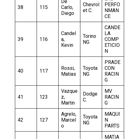
De
Chevrol
PERFO
38
115
Carlo,
et C.
NMAN
Diego
CE
CANDE
Candel
LA
Torino
39
116
a,
COMP
NG
Kevin
ETICIO
N
PRADE
Rossi,
Toyota
CON
40
117
Matias
NG
RACIN
G
Vazque
MV
Dodge
41
123
z,
RACIN
C.
Martin
G
Agrelo,
MAQUI
Toyota
42
127
Marcel
N
NG
o
PARTS
MATIA