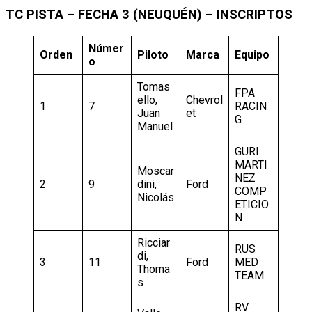
TC PISTA – FECHA 3 (NEUQUÉN) – INSCRIPTOS
Númer
Orden
Piloto
Marca
Equipo
o
Tomas
FPA
ello,
Chevrol
1
7
RACIN
Juan
et
G
Manuel
GURI
MARTI
Moscar
NEZ
2
9
dini,
Ford
COMP
Nicolás
ETICIO
N
Ricciar
RUS
di,
3
11
Ford
MED
Thoma
TEAM
s
RV