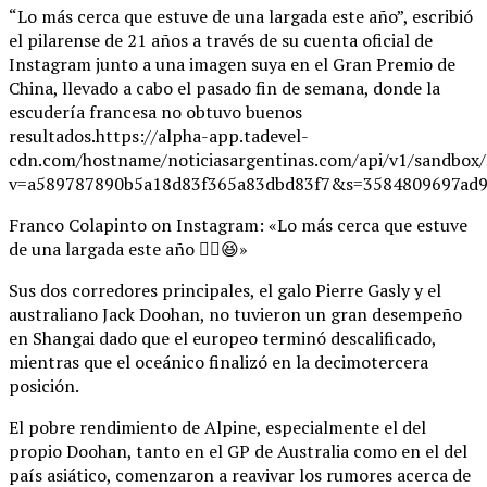
“Lo más cerca que estuve de una largada este año”, escribió
el pilarense de 21 años a través de su cuenta oficial de
Instagram junto a una imagen suya en el Gran Premio de
China, llevado a cabo el pasado fin de semana, donde la
escudería francesa no obtuvo buenos
resultados.https://alpha-app.tadevel-
cdn.com/hostname/noticiasargentinas.com/api/v1/
v=a589787890b5a18d83f365a83dbd83f7&s=3584809697ad9
Franco Colapinto on Instagram: «Lo más cerca que estuve
de una largada este año ✌🏼😆»
Sus dos corredores principales, el galo Pierre Gasly y el
australiano Jack Doohan, no tuvieron un gran desempeño
en Shangai dado que el europeo terminó descalificado,
mientras que el oceánico finalizó en la decimotercera
posición.
El pobre rendimiento de Alpine, especialmente el del
propio Doohan, tanto en el GP de Australia como en el del
país asiático, comenzaron a reavivar los rumores acerca de