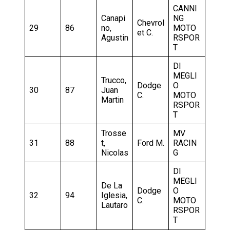
CANNI
Canapi
NG
Chevrol
29
86
no,
MOTO
et C.
Agustin
RSPOR
T
DI
MEGLI
Trucco,
Dodge
O
30
87
Juan
C.
MOTO
Martin
RSPOR
T
Trosse
MV
31
88
t,
Ford M.
RACIN
Nicolas
G
DI
MEGLI
De La
Dodge
O
32
94
Iglesia,
C.
MOTO
Lautaro
RSPOR
T