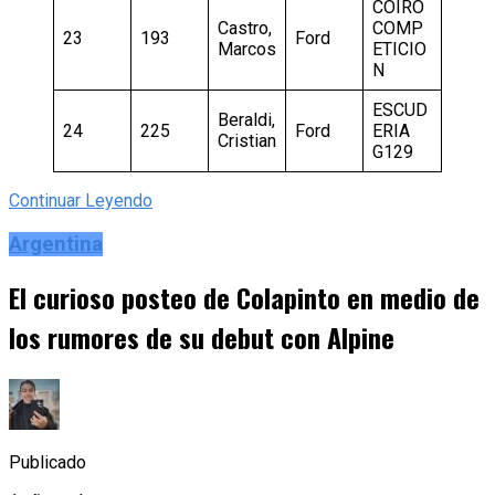
COIRO
Castro,
COMP
23
193
Ford
Marcos
ETICIO
N
ESCUD
Beraldi,
24
225
Ford
ERIA
Cristian
G129
Continuar Leyendo
Argentina
El curioso posteo de Colapinto en medio de
los rumores de su debut con Alpine
Publicado