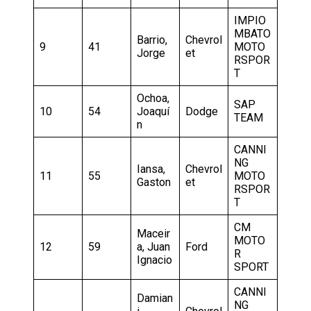
IMPIO
MBATO
Barrio,
Chevrol
9
41
MOTO
Jorge
et
RSPOR
T
Ochoa,
SAP
10
54
Joaquí
Dodge
TEAM
n
CANNI
NG
Iansa,
Chevrol
11
55
MOTO
Gaston
et
RSPOR
T
CM
Maceir
MOTO
12
59
a, Juan
Ford
R
Ignacio
SPORT
CANNI
Damian
NG