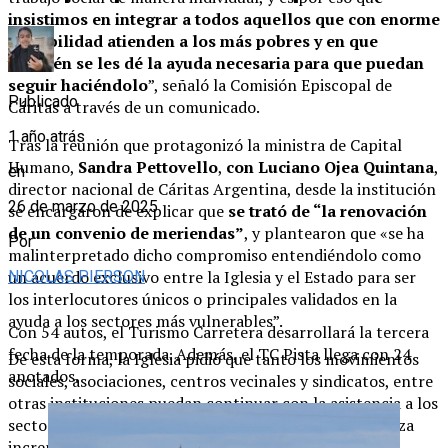
insistimos en integrar a todos aquellos que con enorme
sensibilidad atienden a los más pobres y en que
también se les dé la ayuda necesaria para que puedan
seguir haciéndolo
”, señaló la Comisión Episcopal de
Publicado
Cáritas a través de un comunicado.
1 año atrás
Tras la reunión que protagonizó la ministra de Capital
Humano,
Sandra Pettovello
,
con Luciano Ojea Quintana
,
en
director nacional de Cáritas Argentina, desde la institución
26 de marzo de 2025
se encargaron de explicar que
se trató de “
la renovación
de un convenio de meriendas”
, y plantearon que «se ha
Por
malinterpretado dicho compromiso entendiéndolo como
un acuerdo exclusivo entre la Iglesia y el Estado para ser
NICOLAS PIERSON
los interlocutores únicos o principales validados en la
ayuda a los sectores más vulnerables”.
Con 54 autos, el Turismo Carretera desarrollará la tercera
fecha de la temporada. Además, el TC Pista llega con 24
De esta forma, la Iglesia pidió que tanto los movimientos
anotados.
sociales, asociaciones, centros vecinales y sindicatos, entre
otras instituciones puedan continuar con la asistencia a los
sectores vulnerables debido a que los niveles de pobreza
incrementaron
.
“
En un país cuya pobreza sigue