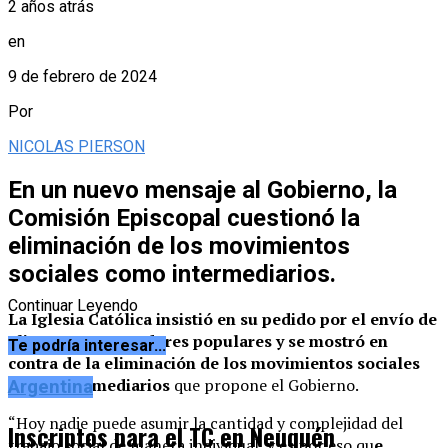
2 años atrás
en
9 de febrero de 2024
Por
NICOLAS PIERSON
En un nuevo mensaje al Gobierno, la
Comisión Episcopal cuestionó la
eliminación de los movimientos
sociales como intermediarios.
Continuar Leyendo
La Iglesia Católica insistió en su pedido por el envío de
alimentos a comedores populares
y se mostró en
Te podría interesar...
contra de la eliminación de los movimientos sociales
como intermediarios
que propone el Gobierno.
Argentina
“Hoy nadie puede asumir la cantidad y complejidad del
Inscriptos para el TC en Neuquén
trabajo social de manera individual, y es por eso qu
e