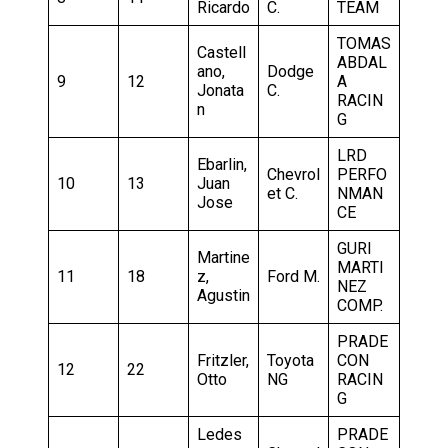
Ricardo
C.
TEAM
TOMAS
Castell
ABDAL
ano,
Dodge
9
12
A
Jonata
C.
RACIN
n
G
LRD
Ebarlin,
Chevrol
PERFO
10
13
Juan
et C.
NMAN
Jose
CE
GURI
Martine
MARTI
11
18
z,
Ford M.
NEZ
Agustin
COMP.
PRADE
Fritzler,
Toyota
CON
12
22
Otto
NG
RACIN
G
Ledes
PRADE