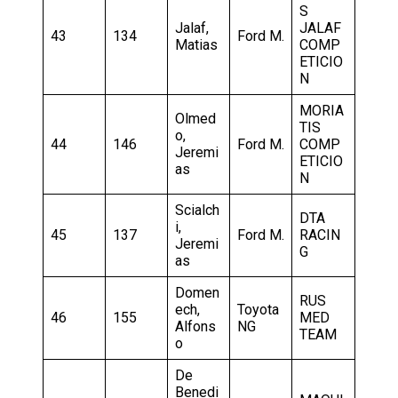
S
Jalaf,
JALAF
43
134
Ford M.
Matias
COMP
ETICIO
N
MORIA
Olmed
TIS
o,
44
146
Ford M.
COMP
Jeremi
ETICIO
as
N
Scialch
DTA
i,
45
137
Ford M.
RACIN
Jeremi
G
as
Domen
RUS
ech,
Toyota
46
155
MED
Alfons
NG
TEAM
o
De
Benedi