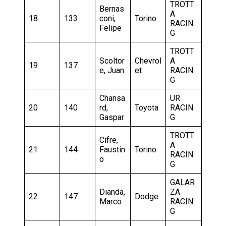
TROTT
Bernas
A
18
133
coni,
Torino
RACIN
Felipe
G
TROTT
Scoltor
Chevrol
A
19
137
e, Juan
et
RACIN
G
Chansa
UR
20
140
rd,
Toyota
RACIN
Gaspar
G
TROTT
Cifre,
A
21
144
Faustin
Torino
RACIN
o
G
GALAR
Dianda,
ZA
22
147
Dodge
Marco
RACIN
G