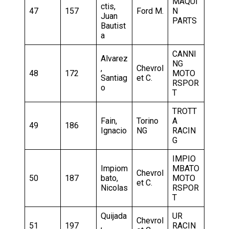
MAQUI
ctis,
47
157
Ford M.
N
Juan
PARTS
Bautist
a
CANNI
Alvarez
NG
,
Chevrol
48
172
MOTO
Santiag
et C.
RSPOR
o
T
TROTT
Fain,
Torino
A
49
186
Ignacio
NG
RACIN
G
IMPIO
Impiom
MBATO
Chevrol
50
187
bato,
MOTO
et C.
Nicolas
RSPOR
T
Quijada
UR
Chevrol
51
197
,
RACIN