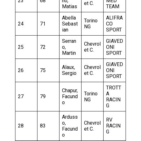
23
68
no,
MED
et C.
Matias
TEAM
Abella
ALIFRA
Torino
24
71
Sebast
CO
NG
ian
SPORT
Serran
GIAVED
Chevrol
25
72
o,
ONI
et C.
Martin
SPORT
GIAVED
Alaux,
Chevrol
26
75
ONI
Sergio
et C.
SPORT
TROTT
Chapur,
Torino
A
27
79
Facund
NG
RACIN
o
G
Arduss
RV
o,
Chevrol
28
83
RACIN
Facund
et C.
G
o