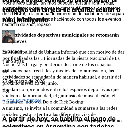
Noche Más Larga, “tuvimos básquet, futsal infantil, yoga;
colectivo con tarjeta de crédito, celular o
acompañamos otros como la carrera de mozos y camareras
de UTHGRA, o la prueba de inmersión de nadadores de aguas
reloj inteligente
frías, y así continuaremos haciéndolo con todos los eventos
hasta fin de año”, repasó.
Las actividades deportivas municipales se retomarán
este jueves
La Municipalidad de Ushuaia informó que con motivo de dar
Publicado
por finalizadas las 11 jornadas de la Fiesta Nacional de La
1 año atrás
Noche Más Larga, y posterior desarme de los espacios
utilizados para recitales y medios de comunicación, las
en
actividades se reanudarán de manera habitual, a partir del
27 de marzo de 2025
próximo jueves 23 de junio.
Quedan comprendidos entre los espacios deportivos que
Por
vuelven a la normalidad, el gimnasio de musculación, el
NICOLAS PIERSON
Tatami de Judo y el Dojo de Kick Boxing.
Asimismo, se invita a la comunidad a sumarse a las redes
sociales y estar atenta a las diferentes vías de
A partir de hoy, se habilita el pago de
comunicación, donde se informará sobre cualquier cambio
colectivos en Argentina con tarjetas
o modificación.