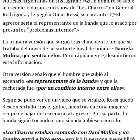
Noticias Argentinas on Instagram: «😱Un hombre se subió
al escenario durante un show de “Los Charros” en General
Rodríguez y le pegó a Omar Rossi, su cantante. 👉El
agresor sería el representante de la banda que lo atacó por
presuntos “problemas internos”.»
La primera versión que surgió tras el incidente fue que se
trataba del novio de la cantante local de nombre
Daniela
Molina
, que
sentía celos
. Pero rápidamente, desmintieron
esta información.
Otra versión señaló que el hombre que subió al
escenario
«es representante de la banda»
y que la
cachetada fue
«por un conflicto interno entre ellos».
Según se pudo ver en un video que se viralizó, Rossi quedó
desconcertado tras el golpe, mientras que una mujer se
ocupó de bajar del escenario al agresor. Por su parte, la
banda siguió tocando como si nada hubiese ocurrido.
«Los Charros estaban cantando con Dani Molina y un
loquito entró e hizo esto»
, explicó la persona que publicó