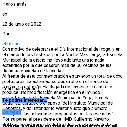
4 años atrás
en
22 de junio de 2022
Por
eltribuno
Con motivo de celebrarse el Día Internacional del Yoga, y en
el marco de los festejos por La Noche Más Larga, la Escuela
Municipal de la disciplina llevó adelante una jornada
extendida por la que pasaron más de 80 vecinos de las
distintas escuelas de la ciudad.
Al frente de esta conmemoración estuvieron un total de ocho
profesores. La actividad se desarrolló en el marco del
cambio de estación –la llegada del invierno-, cuando se
Continuar Leyendo
produce una modificación energética en el mundo.
La profesora de la Escuela Municipal de Yoga, Pamela
Te podría interesar...
Gutiérrez, agradeció el apoyo “del Instituto Municipal de
Deportes, y del intendente Walter Vuoto que siempre
Locales
acompaña las actividades propuestas por las escuelas”.
Por su parte, el presidente del IMD, Guillermo Navarro,
Dónde y desde cuándo se puede pagar el
destacó la vasta agenda del Instituto en el marco de La