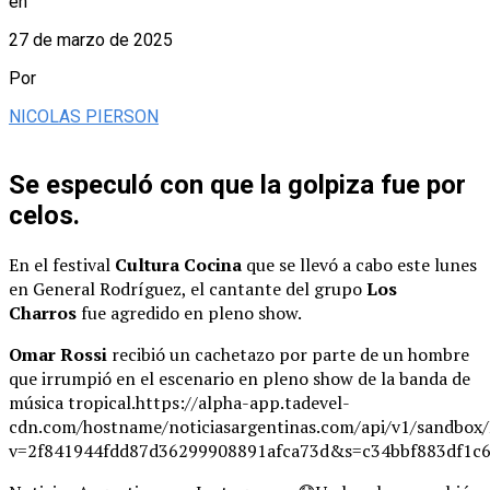
en
27 de marzo de 2025
Por
NICOLAS PIERSON
Se especuló con que la golpiza fue por
celos.
En el festival
Cultura Cocina
que se llevó a cabo este lunes
en General Rodríguez, el cantante del grupo
Los
Charros
fue agredido en pleno show.
Omar Rossi
recibió un cachetazo por parte de un hombre
que irrumpió en el escenario en pleno show de la banda de
música tropical.https://alpha-app.tadevel-
cdn.com/hostname/noticiasargentinas.com/api/v1/
v=2f841944fdd87d36299908891afca73d&s=c34bbf883df1c