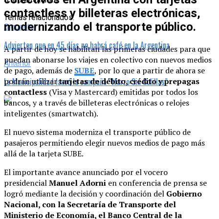
contactless y billeteras electrónicas,
Temas relacionados:
modernizando el transporte público.
Siguente
Advierten que en 45 días no habrá café en la Argentina
A partir de hoy se habilitan las primeras ciudades para que
puedan abonarse los viajes en colectivo con nuevos medios
Anterior
de pago, además de
SUBE
, por lo que a partir de ahora se
La Municipalidad lanzó la campaña “Marzo Sin Colillas”
podrán utilizar
tarjetas de débito, crédito y prepagas
contactless
(Visa y Mastercard) emitidas por todos los
bancos, y a través de billeteras electrónicas o relojes
inteligentes (smartwatch).
El nuevo sistema moderniza el transporte público de
pasajeros permitiendo elegir nuevos medios de pago más
allá de la tarjeta SUBE.
El importante avance anunciado por el vocero
presidencial
Manuel Adorni
en conferencia de prensa se
logró mediante la decisión y coordinación del
Gobierno
Nacional, con la Secretaría de Transporte del
Ministerio de Economía, el Banco Central de la