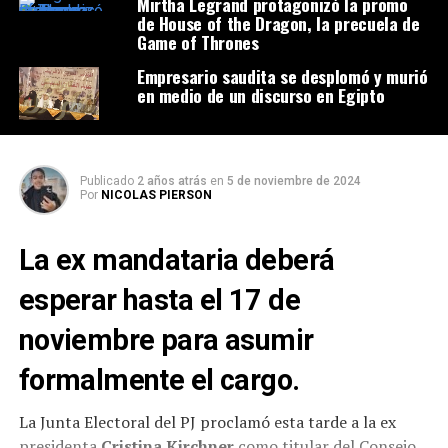
Mirtha Legrand protagonizó la promo
de House of the Dragon, la precuela de
Game of Thrones
Empresario saudita se desplomó y murió
en medio de un discurso en Egipto
Publicado
2 años atrás
en
5 de noviembre de 2024
Por
NICOLAS PIERSON
La ex mandataria deberá
esperar hasta el 17 de
noviembre para asumir
formalmente el cargo.
La Junta Electoral del PJ proclamó esta tarde a la ex
presidenta
Cristina Kirchner
como titular del Consejo