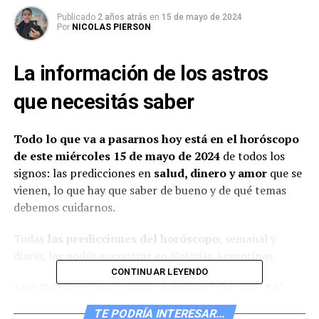
Publicado
2 años atrás
en
15 de mayo de 2024
Por
NICOLAS PIERSON
La información de los astros
que necesitás saber
Todo lo que va a pasarnos
hoy está en el horóscopo
de este miércoles 15 de mayo de 2024
de todos los
signos: las predicciones en
salud, dinero y amor
que se
vienen, lo que hay que saber de bueno y de qué temas
debemos cuidarnos.
Todas
las predicciones del horóscopo
, semanal y
diario, las podés encontrar en Noticias Argentinas.
CONTINUAR LEYENDO
HORÓSCOPO DEL MIÉRCOLES 15
DE MAYO
TE PODRÍA INTERESAR...