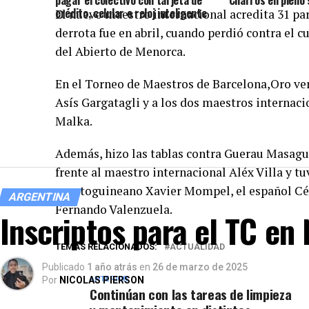
pagar el colectivo con tarjeta de
Charros en pleno
crédito, celular o reloj inteligente
El nuevo maestro internacional acredita 31 par
derrota fue en abril, cuando perdió contra el 
del Abierto de Menorca.
En el Torneo de Maestros de Barcelona,Oro ve
Asís Gargatagli y a los dos maestros internaci
Malka.
Además, hizo las tablas contra Guerau Masagu
frente al maestro internacional Aléx Villa y tu
ecuatoguineano Xavier Mompel, el español Césa
ARGENTINA
Fernando Valenzuela.
Inscriptos para el TC en
TEMAS RELACIONADOS:
ACTUALIDAD
Publicado
1 año atrás
en
26 de marzo de 2025
Por
NICOLAS PIERSON
ANTERIOR
Continúan con las tareas de limpieza