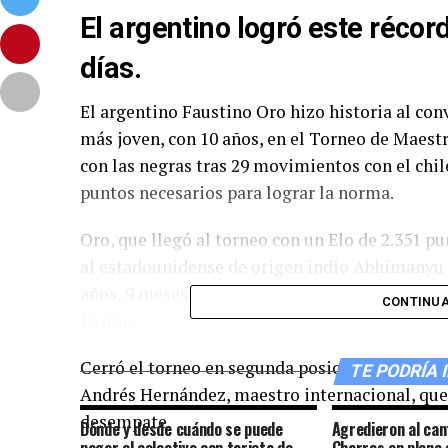
El argentino logró este réco
días.
El argentino Faustino Oro hizo historia al con
más joven, con 10 años, en el Torneo de Maestr
con las negras tras 29 movimientos con el chil
puntos necesarios para lograr la norma.
Oro, que llegó al torneo con un Elo de 2.351 p
al estadounidense de origen indio Abhimanyu M
años, 9 meses y 3 días en el Madrid Chess Festi
CONTINUA
16 días.
Cerró el torneo en segunda posición, igualado 
TE PODRÍA 
Andrés Hernández, maestro internacional, que 
desempate.
Dónde y desde cuándo se puede
Agredieron al can