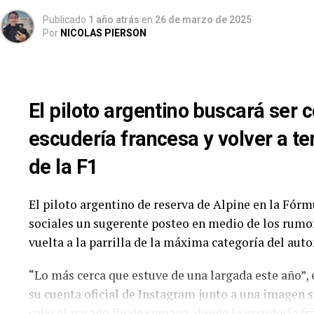
2025. El Autódromo «Parque Provincia de Neuquén» 
Publicado
1 año atrás
en
26 de marzo de 2025
completa el recorrido por la Patagonia. Un total de 
Por
NICOLAS PIERSON
semana.
Dos ausencias «involuntarias» para esta cita: las 
Augusto Carinelli (Toyota Camry NG), luego de la
El piloto argentino buscará ser 
de ACTC tras el golpe en El Calafate. Con un parq
resalta el regreso de Martín Serrano, a bordo de u
escudería francesa y volver a ten
de la F1
TURISMO CARRETERA – FECHA 3 (
Orden
Numero
Piloto
El piloto argentino de reserva de Alpine en la Fórm
sociales un sugerente posteo en medio de los rumor
1
1
Santero, Julian
vuelta a la parrilla de la máxima categoría del au
2
2
Lambiris, Mauri
3
3
Ciantini, Diego
“Lo más cerca que estuve de una largada este año”, e
su cuenta oficial de Instagram junto a una imagen s
4
4
Werner, Marian
cabo el pasado fin de semana, donde la escudería f