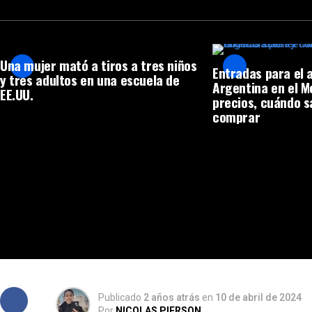
Una mujer mató a tiros a tres niños
Entradas para el 
y tres adultos en una escuela de
Argentina en el 
EE.UU.
precios, cuándo s
comprar
Publicado
2 años atrás
en
10 de abril de 2024
Por
NICOLAS PIERSON