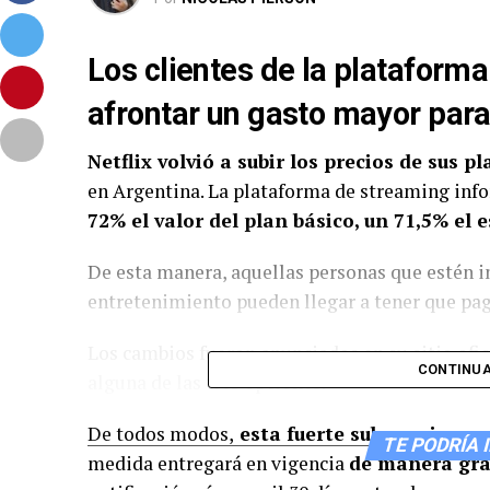
Los clientes de la plataform
afrontar un gasto mayor para 
Netflix
volvió a subir los precios de sus p
en Argentina. La plataforma de streaming in
72% el valor del plan básico, un 71,5% el
De esta manera, aquellas personas que estén in
entretenimiento pueden llegar a tener que pa
Los cambios fueron anunciados en su sitio ofic
CONTINUA
alguna de las tres opciones.
De todos modos,
esta fuerte suba no impac
TE PODRÍA 
medida entregará en vigencia
de manera gr