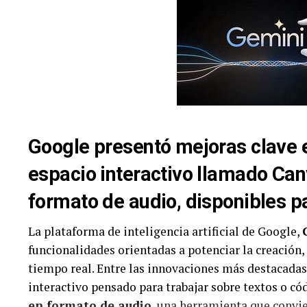
pasado estaba en la misma situación”.
13
24
Ledesma, Chris
Por último, el oriundo de Pilar no acompañará al e
14
27
Craparo, Elio
tendrá lugar desde el 4 hasta el 6 de abril, ya que 
Inglaterra para realizar sesiones con el simulador.
15
34
Fontana, Norbe
16
36
Spataro, Emilia
Google presentó mejoras clave e
17
44
Cotignola, Nico
espacio interactivo llamado Ca
18
53
Catalan Magni,
Juan T.
formato de audio, disponibles p
19
55
Iribarne, Federi
La plataforma de inteligencia artificial de Google,
20
56
Todino, Germa
funcionalidades orientadas a potenciar la creación,
tiempo real. Entre las innovaciones más destacada
21
60
Teti, Jeronimo
interactivo pensado para trabajar sobre textos o có
22
63
Bonelli, Nicolas
en formato de audio
, una herramienta que convi