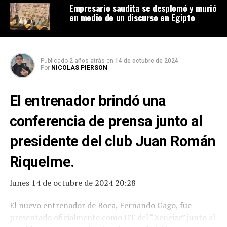
Empresario saudita se desplomó y murió
en medio de un discurso en Egipto
Publicado
2 años atrás
en
14 de octubre de 2024
Por
NICOLAS PIERSON
El entrenador brindó una
conferencia de prensa junto al
presidente del club Juan Román
Riquelme.
lunes 14 de octubre de 2024 20:28
El nuevo entrenador de Boca, Fernando Gago, fue
presentado oficialmente como DT del “Xeneize” junto al