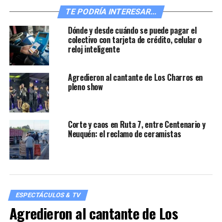
2024.
TE PODRÍA INTERESAR...
“Wish: el poder de los deseos”
Dónde y desde cuándo se puede pagar el
colectivo con tarjeta de crédito, celular o
reloj inteligente
Agredieron al cantante de Los Charros en
pleno show
Corte y caos en Ruta 7, entre Centenario y
Neuquén: el reclamo de ceramistas
Comedia musical animada de Walt Disney Animation
Studios, que celebra los 100 años de Disney y le rinde
ESPECTÁCULOS & TV
homenaje, mediante su historia, sus personajes y su
Agredieron al cantante de Los
estilo de animación, al legendario estudio. El film