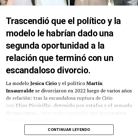
el cual participaron varias bandas musicales.
Trascendió que el político y la
modelo le habrían dado una
segunda oportunidad a la
relación que terminó con un
escandaloso divorcio.
La modelo
Jesica Cirio
y el político
Martín
Insaurralde
se divorciaron en 2022 luego de varios años
de relación: tras la escandalosa ruptura de Cirio
con
Elías Piccirillo -detenido por estafas y el armado
de una causa
-, esta tarde trascendió que l
a ex pareja
se había reconciliado.
CONTINUAR LEYENDO
Insaurralde atravesó un escándalo de corrupción y