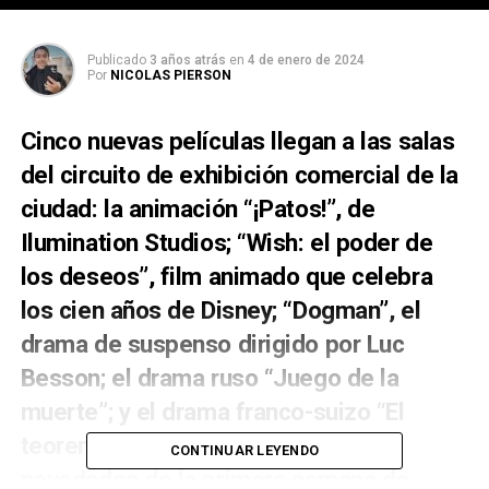
Publicado
3 años atrás
en
4 de enero de 2024
Por
NICOLAS PIERSON
Cinco nuevas películas llegan a las salas
del circuito de exhibición comercial de la
ciudad: la animación “¡Patos!”, de
Ilumination Studios; “Wish: el poder de
los deseos”, film animado que celebra
los cien años de Disney; “Dogman”, el
drama de suspenso dirigido por Luc
Besson; el drama ruso “Juego de la
muerte”; y el drama franco-suizo “El
teorema de Marguerite”; son las
CONTINUAR LEYENDO
novedades de la primera semana de