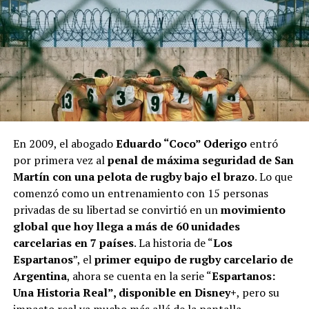
parada: “No hay ningún tipo de prueba ni de evidencia
que direccione la investigación hacia Jesica Cirio. Ni por
Película animada dirigida por Benjamin Renner y Guylo
parte del Ministerio Público Fiscal ni el juzgado. No han
Homsy y creado por el equipo detrás de éxitos como
encaminado la investigación para el lado de Jesica Cirio”.
“Super Mario Bros”, “Minions”, “Mi villano favorito”,
“Sing: ¡ven y canta!” y “La vida secreta de tus mascotas”.
“¡Patos!” (“Migration” es su título original), revela una
trama que promete divertir a toda la familia. Se centra
en la familia Mallard, que está un poco estancada.
En 2009, el abogado
Eduardo “Coco” Oderigo
entró
Mientras que el padre, Mack, se conforma con mantener
por primera vez al
penal de máxima seguridad de San
a su familia a salvo en su estanque en Nueva Inglaterra,
Martín con una pelota de rugby bajo el brazo
. Lo que
la madre, Pam, ansía cambiar las cosas y mostrarle al
comenzó como un entrenamiento con 15 personas
adolescente Dax y la patita Gwen el mundo entero.
privadas de su libertad se convirtió en un
movimiento
global que hoy llega a más de 60 unidades
carcelarias en 7 países
. La historia de “
Los
Después de que una familia de patos migratorios
Espartanos
”, el
primer equipo de rugby carcelario de
comparte emocionantes historias de lugares lejanos,
Argentina
, ahora se cuenta en la serie “
Espartanos:
Pam convence a Mack de embarcarse en un viaje familiar
Una Historia Real”, disponible en Disney+
, pero su
desde Nueva York hasta la tropical Jamaica. Así,