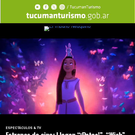
ESPECTÁCULOS & TV
Estrenos de cine: Llegan “¡Patos!”, “Wish”,