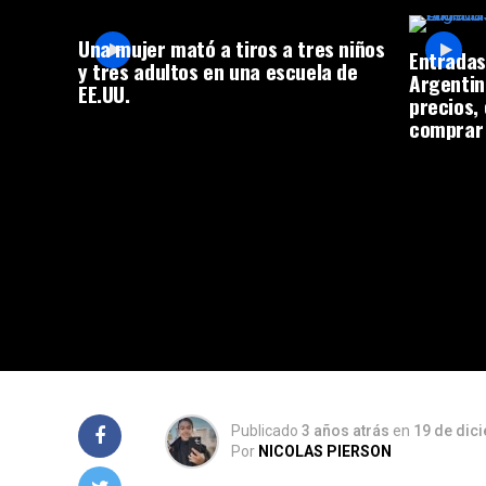
Una mujer mató a tiros a tres niños
Entradas
y tres adultos en una escuela de
Argentin
EE.UU.
precios,
comprar
Publicado
3 años atrás
en
19 de dic
Por
NICOLAS PIERSON