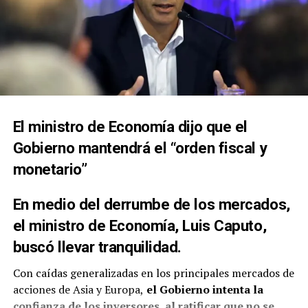
Al desglosar el informe por rubros, el que más aumentó
en febrero en Neuquén
fue Educación (7,4%)
. Atrás se
ubicaron
Vivienda, agua, electricidad y otros
combustibles (4,1%), Alimentos y bebidas no
alcohólicas (3,8%), Salud (3,5%) y Bienes y servicios
varios (3,3%)
, para completar los primeros cinco
puestos.
El ministro de Economía dijo que el
Gobierno mantendrá el “orden fiscal y
Por el contrario, los que menos subieron
monetario”
fueron
Bebidas alcohólicas y tabaco (1,8%),
Equipamiento y mantenimiento del hogar (1,2%), y
En medio del derrumbe de los mercados,
Prendas de vestir y calzado (0,4%).
el ministro de Economía,
Luis Caputo
,
Inflación en Neuquén: qué había
buscó llevar tranquilidad.
pasado en enero
Con caídas generalizadas en los principales mercados de
acciones de Asia y Europa,
el Gobierno intenta la
Durante enero el sector que más subió fue Restaurantes
confianza de los inversores, al ratificar que no se