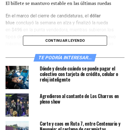
El billete se mantuvo estable en las últimas ruedas
En el marco del cierre de candidaturas, el
dólar
blue
concluyó la semana en alza y finalizó la rueda
en
$496
en la punta vendedora, mientras subieron los
tipos de cambio financieros, el
MEP
alcanzó un nuevo
CONTINUAR LEYENDO
máximo y el
Banco Central
siguió perdiendo divisas.
La divisa paralela registró su segunda suba consecutiva,
suma cuatro pesos de avance en la semana y se acerca a
TE PODRÍA INTERESAR...
su máximo histórico, a solo un peso de su récord
Dónde y desde cuándo se puede pagar el
nominal del 25 de abril pasado, cuando llegó a operarse
colectivo con tarjeta de crédito, celular o
a
$497
.
reloj inteligente
La brecha entre el dólar blue y el tipo de cambio oficial
Agredieron al cantante de Los Charros en
se ubicó en el
95,8%
.
pleno show
En la última rueda de la semana el mercado de cambios
operó US$ 386 millones, el dólar agro aportó
US$ 20
Corte y caos en Ruta 7, entre Centenario y
millones
y el BCRA debió vender
US$ 125 millones
.
Neuquén: el reclamo de ceramistas