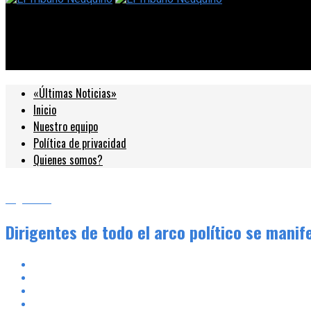
El Tribuno Neuquino
Dirigentes de todo el arco político se manifestaron tras el disc
«Últimas Noticias»
Inicio
Nuestro equipo
Política de privacidad
Quienes somos?
Argentina
Dirigentes de todo el arco político se manif