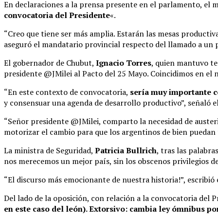
En declaraciones a la prensa presente en el parlamento, el
convocatoria del Presidente
«.
“Creo que tiene ser más amplia. Estarán las mesas productiva
aseguró el mandatario provincial respecto del llamado a un p
El gobernador de Chubut,
Ignacio Torres
, quien mantuvo te
presidente @JMilei al Pacto del 25 Mayo. Coincidimos en el no
“En este contexto de convocatoria,
sería muy importante c
y consensuar una agenda de desarrollo productivo”, señaló 
“Señor presidente @JMilei, comparto la necesidad de austerid
motorizar el cambio para que los argentinos de bien puedan t
La ministra de Seguridad,
Patricia Bullrich
, tras las palabr
nos merecemos un mejor país, sin los obscenos privilegios de 
“El discurso más emocionante de nuestra historia!”, escribió
Del lado de la oposición, con relación a la convocatoria del 
en este caso del león). Extorsivo: cambia ley ómnibus por 