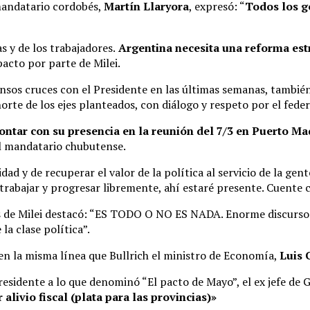
 mandatario cordobés,
Martín Llaryora
, expresó: “
Todos los g
s y de los trabajadores.
Argentina necesita una reforma estr
acto por parte de Milei.
nsos cruces con el Presidente en las últimas semanas, también
rte de los ejes planteados, con diálogo y respeto por el feder
ontar con su presencia en la reunión del 7/3 en Puerto Ma
el mandatario chubutense.
ad y de recuperar el valor de la política al servicio de la gen
rabajar y progresar libremente, ahí estaré presente. Cuente c
as de Milei destacó: “ES TODO O NO ES NADA. Enorme discurso d
la clase política”.
 en la misma línea que Bullrich el ministro de Economía,
Luis 
Presidente a lo que denominó “El pacto de Mayo”, el ex jefe de
alivio fiscal (plata para las provincias)»