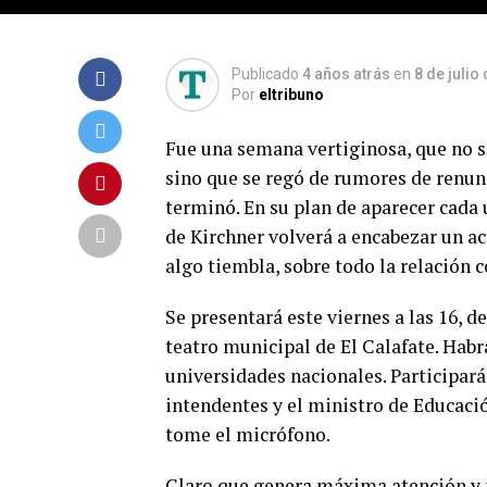
Publicado
4 años atrás
en
8 de julio
Por
eltribuno
Fue una semana vertiginosa, que no 
sino que se regó de rumores de renun
terminó. En su plan de aparecer cada
de Kirchner volverá a encabezar un ac
algo tiembla, sobre todo la relación 
Se presentará este viernes a las 16, 
teatro municipal de El Calafate. Habr
universidades nacionales. Participará
intendentes y el ministro de Educació
tome el micrófono.
Claro que genera máxima atención y 