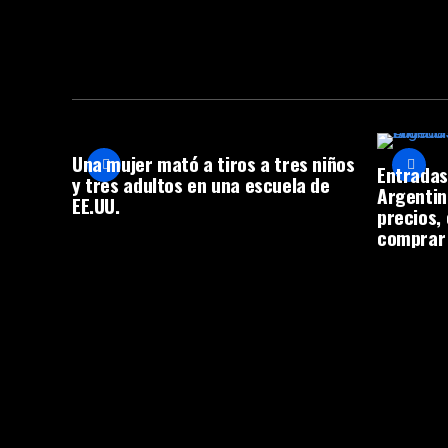
Una mujer mató a tiros a tres niños
Entradas
y tres adultos en una escuela de
Argentin
EE.UU.
precios,
comprar