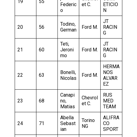
19
55
Federic
et C.
ETICIO
o
N
JT
Todino,
20
56
Ford M.
RACIN
German
G
Teti,
JT
21
60
Jeroni
Ford M.
RACIN
mo
G
HERMA
Bonelli,
NOS
22
63
Ford M.
Nicolas
ALVAR
EZ
Canapi
RUS
Chevrol
23
68
no,
MED
et C.
Matias
TEAM
Abella
ALIFRA
Torino
24
71
Sebast
CO
NG
ian
SPORT