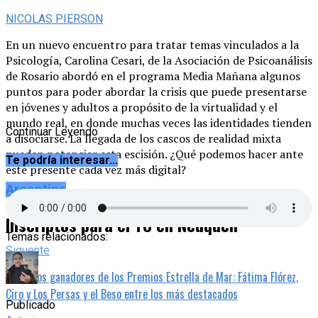
NICOLAS PIERSON
En un nuevo encuentro para tratar temas vinculados a la
Psicología, Carolina Cesari, de la Asociación de Psicoanálisis
de Rosario abordó en el programa Media Mañana algunos
puntos para poder abordar la crisis que puede presentarse
en jóvenes y adultos a propósito de la virtualidad y el
mundo real, en donde muchas veces las identidades tienden
Continuar Leyendo
a disociarse. La llegada de los cascos de realidad mixta
pueden potenciar esta escisión. ¿Qué podemos hacer ante
Te podría interesar...
este presente cada vez más digital?
Argentina
Inscriptos para el TC en Neuquén
Temas relacionados:
Siguente
Todos los ganadores de los Premios Estrella de Mar: Fátima Flórez,
Ciro y Los Persas y el Beso entre los más destacados
Publicado