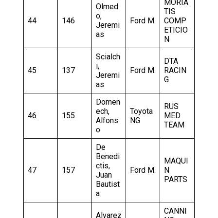
MORIA
Olmed
TIS
o,
44
146
Ford M.
COMP
Jeremi
ETICIO
as
N
Scialch
DTA
i,
45
137
Ford M.
RACIN
Jeremi
G
as
Domen
RUS
ech,
Toyota
46
155
MED
Alfons
NG
TEAM
o
De
Benedi
MAQUI
ctis,
47
157
Ford M.
N
Juan
PARTS
Bautist
a
CANNI
Alvarez