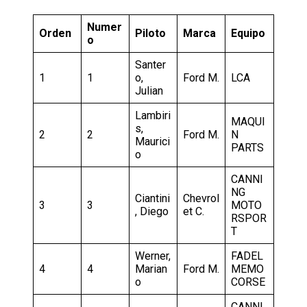
Numer
Orden
Piloto
Marca
Equipo
o
Santer
1
1
o,
Ford M.
LCA
Julian
Lambiri
MAQUI
s,
2
2
Ford M.
N
Maurici
PARTS
o
CANNI
NG
Ciantini
Chevrol
3
3
MOTO
, Diego
et C.
RSPOR
T
Werner,
FADEL
4
4
Marian
Ford M.
MEMO
o
CORSE
CANNI