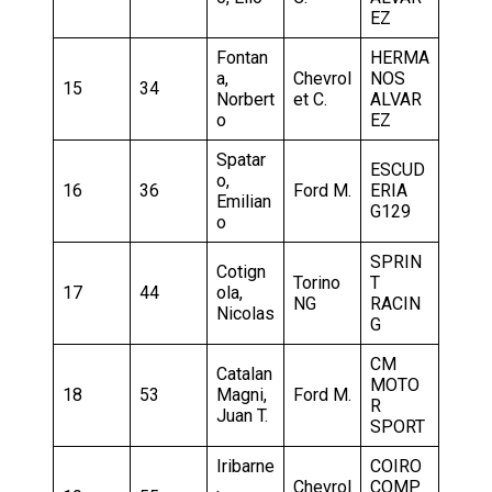
EZ
Fontan
HERMA
a,
Chevrol
NOS
15
34
Norbert
et C.
ALVAR
o
EZ
Spatar
ESCUD
o,
16
36
Ford M.
ERIA
Emilian
G129
o
SPRIN
Cotign
Torino
T
17
44
ola,
NG
RACIN
Nicolas
G
CM
Catalan
MOTO
18
53
Magni,
Ford M.
R
Juan T.
SPORT
Iribarne
COIRO
,
Chevrol
COMP