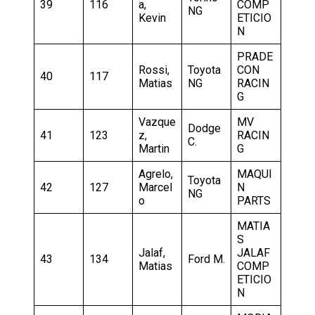
39
116
a,
COMP
NG
Kevin
ETICIO
N
PRADE
Rossi,
Toyota
CON
40
117
Matias
NG
RACIN
G
Vazque
MV
Dodge
41
123
z,
RACIN
C.
Martin
G
Agrelo,
MAQUI
Toyota
42
127
Marcel
N
NG
o
PARTS
MATIA
S
Jalaf,
JALAF
43
134
Ford M.
Matias
COMP
ETICIO
N