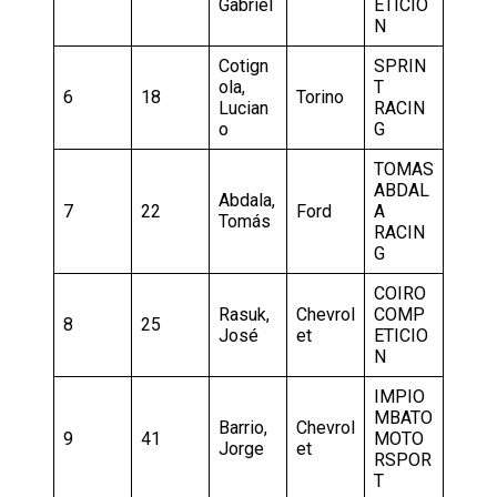
Gabriel
ETICIO
N
Cotign
SPRIN
ola,
T
6
18
Torino
Lucian
RACIN
o
G
TOMAS
ABDAL
Abdala,
7
22
Ford
A
Tomás
RACIN
G
COIRO
Rasuk,
Chevrol
COMP
8
25
José
et
ETICIO
N
IMPIO
MBATO
Barrio,
Chevrol
9
41
MOTO
Jorge
et
RSPOR
T