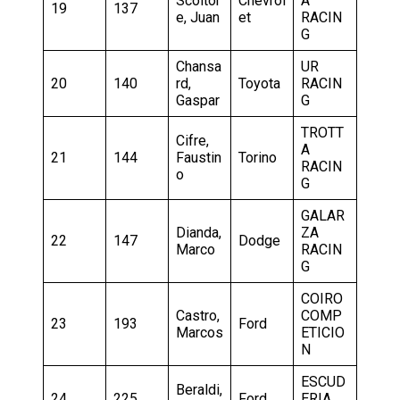
Scoltor
Chevrol
A
19
137
e, Juan
et
RACIN
G
Chansa
UR
20
140
rd,
Toyota
RACIN
Gaspar
G
TROTT
Cifre,
A
21
144
Faustin
Torino
RACIN
o
G
GALAR
Dianda,
ZA
22
147
Dodge
Marco
RACIN
G
COIRO
Castro,
COMP
23
193
Ford
Marcos
ETICIO
N
ESCUD
Beraldi,
24
225
Ford
ERIA