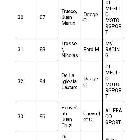
DI
MEGLI
Trucco,
Dodge
O
30
87
Juan
C.
MOTO
Martin
RSPOR
T
Trosse
MV
31
88
t,
Ford M.
RACIN
Nicolas
G
DI
MEGLI
De La
Dodge
O
32
94
Iglesia,
C.
MOTO
Lautaro
RSPOR
T
Benven
ALIFRA
uti,
Chevrol
33
96
CO
Juan
et C.
SPORT
Cruz
Di
RUS