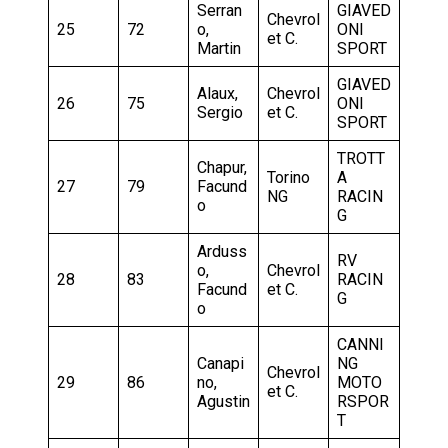
Serran
GIAVED
Chevrol
25
72
o,
ONI
et C.
Martin
SPORT
GIAVED
Alaux,
Chevrol
26
75
ONI
Sergio
et C.
SPORT
TROTT
Chapur,
Torino
A
27
79
Facund
NG
RACIN
o
G
Arduss
RV
o,
Chevrol
28
83
RACIN
Facund
et C.
G
o
CANNI
Canapi
NG
Chevrol
29
86
no,
MOTO
et C.
Agustin
RSPOR
T