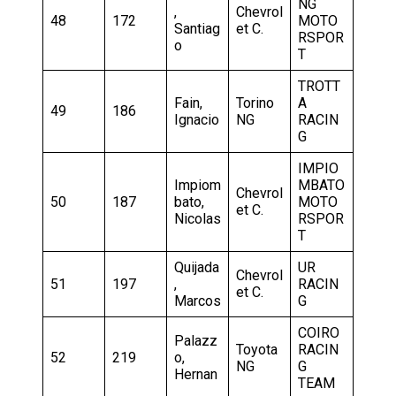
NG
,
Chevrol
48
172
MOTO
Santiag
et C.
RSPOR
o
T
TROTT
Fain,
Torino
A
49
186
Ignacio
NG
RACIN
G
IMPIO
Impiom
MBATO
Chevrol
50
187
bato,
MOTO
et C.
Nicolas
RSPOR
T
Quijada
UR
Chevrol
51
197
,
RACIN
et C.
Marcos
G
COIRO
Palazz
Toyota
RACIN
52
219
o,
NG
G
Hernan
TEAM