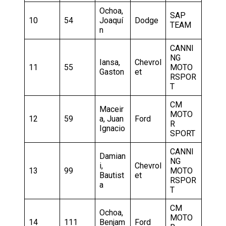
Ochoa,
SAP
10
54
Joaquí
Dodge
TEAM
n
CANNI
NG
Iansa,
Chevrol
11
55
MOTO
Gaston
et
RSPOR
T
CM
Maceir
MOTO
12
59
a, Juan
Ford
R
Ignacio
SPORT
CANNI
Damian
NG
i,
Chevrol
13
99
MOTO
Bautist
et
RSPOR
a
T
CM
Ochoa,
MOTO
14
111
Benjam
Ford