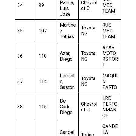
Palma,
Chevrol
34
99
MED
Luis
et C.
TEAM
Jose
Martine
RUS
Toyota
35
107
z,
MED
NG
Tobias
TEAM
AZAR
Azar,
Toyota
MOTO
36
110
Diego
NG
RSPOR
T
Ferrant
MAQUI
Toyota
37
114
e,
N
NG
Gaston
PARTS
LRD
De
Chevrol
PERFO
38
115
Carlo,
et C.
NMAN
Diego
CE
CANDE
Candel
LA
Torino