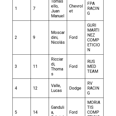
Tomas
FPA
ello,
Chevrol
1
7
RACIN
Juan
et
G
Manuel
GURI
MARTI
Moscar
NEZ
2
9
dini,
Ford
COMP
Nicolás
ETICIO
N
Ricciar
RUS
di,
3
11
Ford
MED
Thoma
TEAM
s
RV
Valle,
4
12
Dodge
RACIN
Lucas
G
MORIA
Ganduli
TIS
5
14
a,
Ford
COMP