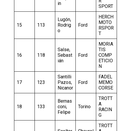
R
in
SPORT
HERCH
Lugón,
MOTO
15
113
Rodrig
Ford
RSPOR
o
T
MORIA
Salse,
TIS
16
118
Sebast
Ford
COMP
ián
ETICIO
N
Santilli
FADEL
17
123
Pazos,
Ford
MEMO
Nicanor
CORSE
TROTT
Bernas
A
18
133
coni,
Torino
RACIN
Felipe
G
TROTT