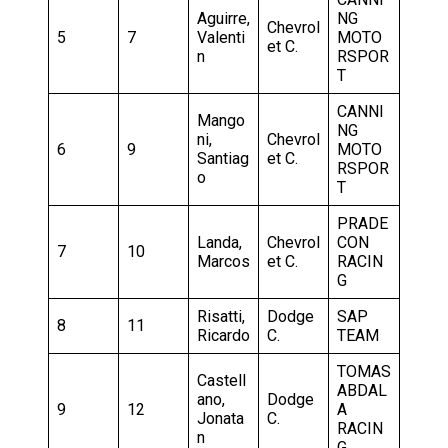
Aguirre,
NG
Chevrol
5
7
Valenti
MOTO
et C.
n
RSPOR
T
CANNI
Mango
NG
ni,
Chevrol
6
9
MOTO
Santiag
et C.
RSPOR
o
T
PRADE
Landa,
Chevrol
CON
7
10
Marcos
et C.
RACIN
G
Risatti,
Dodge
SAP
8
11
Ricardo
C.
TEAM
TOMAS
Castell
ABDAL
ano,
Dodge
9
12
A
Jonata
C.
RACIN
n
G