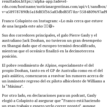
resultados.https://alpha-app.tadevel-
cdn.com/hostname/noticiasargentinas.com/api/v1/
v=a589787890b5a18d83f365a83dbd83f7&s=3584809697ad9
Franco Colapinto on Instagram: «Lo más cerca que estuve
de una largada este año ✌🏼😆»
Sus dos corredores principales, el galo Pierre Gasly y el
australiano Jack Doohan, no tuvieron un gran desempeño
en Shangai dado que el europeo terminó descalificado,
mientras que el oceánico finalizó en la decimotercera
posición.
El pobre rendimiento de Alpine, especialmente el del
propio Doohan, tanto en el GP de Australia como en el del
país asiático, comenzaron a reavivar los rumores acerca de
un inminente regreso del ex piloto albiceleste de Williams a
la “Máxima”.
Por otro lado, en declaraciones para un podcast, Gasly
elogió a Colapinto al asegurar que “Franco está haciendo
un gran trabajo y espero verlo correr pronto”, aunque