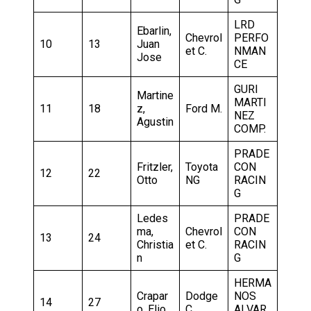
LRD
Ebarlin,
Chevrol
PERFO
10
13
Juan
et C.
NMAN
Jose
CE
GURI
Martine
MARTI
11
18
z,
Ford M.
NEZ
Agustin
COMP.
PRADE
Fritzler,
Toyota
CON
12
22
Otto
NG
RACIN
G
Ledes
PRADE
ma,
Chevrol
CON
13
24
Christia
et C.
RACIN
n
G
HERMA
Crapar
Dodge
NOS
14
27
o, Elio
C.
ALVAR