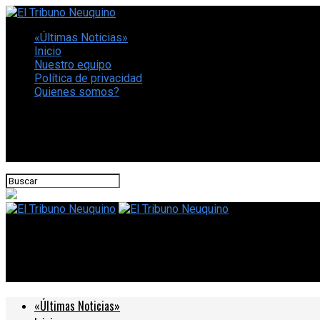
«Últimas Noticias»
Inicio
Nuestro equipo
Política de privacidad
Quienes somos?
CONECTATE CON NOSOTROS
El Tribuno Neuquino
Como el Nokia 1100: qué son los “feature phones”, los celulares
«Últimas Noticias»