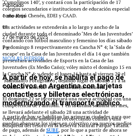
‘Cumplimos 140’, y contará con la participación de 17
Publicado
colegios secundarios e instituciones de educación especial
como Kayú Chenén, EDEI y CAAD.
1 año atrás
Las actividades se extenderán a lo largo y ancho de la
en
ciudad durante todo el denominado ‘Mes de las Juventudes’
27 de marzo de 2025
contando con fútbol masculino y femenino los días sábado
7 y domingo 8 respectivamente en Cancha N° 4; la ‘Sala de
Por
escape’ en la Casa de las Juventudes el día 14 que también
NICOLAS PIERSON
presentará actividades de Esports en la Casa de las
Juventudes (Ex Medio Caño); vóley mixto el domingo 15 en
la Cancha N° 4; y desde el lunes 16 hasta el viernes 20 el
A partir de hoy, se habilita el pago de
‘Mundialito Fotográfico’, dejando lugar el sábado 21 a la
colectivos en Argentina con tarjetas
‘Ronda de Talentos’ en Casa de las Juventudes.
contactless y billeteras electrónicas,
El domingo 22 se incorporará una nueva actividad con una
modernizando el transporte público.
competencia de Paintball. Y en la última semana del mes,
se llevará adelante el sábado 28 una actividad de
A partir de hoy se habilitan las primeras ciudades para que
concientización ambiental recolectando colillas y una
puedan abonarse los viajes en colectivo con nuevos medios
búsqueda del tesoro en la Reserva Natural Parque Yatana.
de pago, además de
SUBE
, por lo que a partir de ahora se