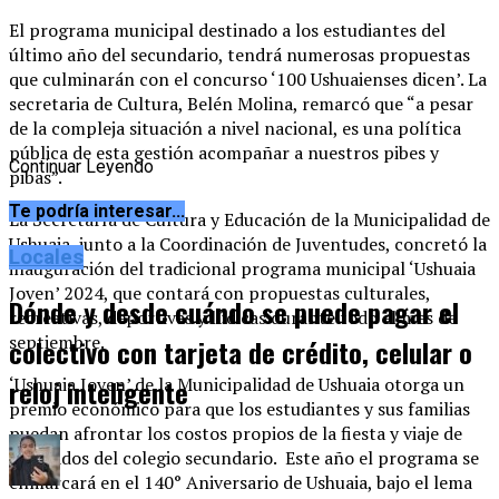
El programa municipal destinado a los estudiantes del
último año del secundario, tendrá numerosas propuestas
que culminarán con el concurso ‘100 Ushuaienses dicen’. La
secretaria de Cultura, Belén Molina, remarcó que “a pesar
de la compleja situación a nivel nacional, es una política
pública de esta gestión acompañar a nuestros pibes y
Continuar Leyendo
pibas”.
Te podría interesar...
La Secretaría de Cultura y Educación de la Municipalidad de
Ushuaia, junto a la Coordinación de Juventudes, concretó la
Locales
inauguración del tradicional programa municipal ‘Ushuaia
Joven’ 2024, que contará con propuestas culturales,
Dónde y desde cuándo se puede pagar el
recreativas, deportivas y lúdicas durante todo el mes de
septiembre.
colectivo con tarjeta de crédito, celular o
‘Ushuaia Joven’ de la Municipalidad de Ushuaia otorga un
reloj inteligente
premio económico para que los estudiantes y sus familias
puedan afrontar los costos propios de la fiesta y viaje de
egresados del colegio secundario. Este año el programa se
enmarcará en el 140° Aniversario de Ushuaia, bajo el lema