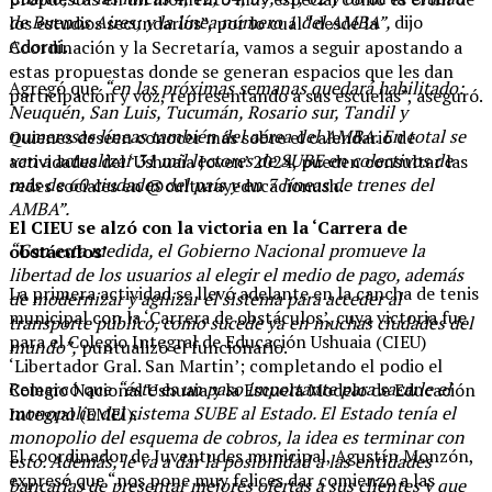
de Buenos Aires; y la línea número 1 del AMBA”,
dijo
los estudios secundarios”, por lo cual “desde la
Adorni.
Coordinación y la Secretaría, vamos a seguir apostando a
estas propuestas donde se generan espacios que les dan
Agregó que
“en las próximas semanas quedará habilitado:
participación y voz, representando a sus escuelas”, aseguró.
Neuquén, San Luis, Tucumán, Rosario sur, Tandil y
numerosas líneas también del aérea del AMBA. En total se
Quienes deseen conocer más sobre el calendario de
van a actualizar 31 mil lectores de SUBE en colectivos de
actividades del ‘Ushuaia Joven’ 2024, pueden consultar las
más de 60 ciudades del país y en 7 líneas de trenes del
redes sociales en @culturayeducacionush.
AMBA”.
El CIEU se alzó con la victoria en la ‘Carrera de
“Con esta medida, el Gobierno Nacional promueve la
obstáculos’
libertad de los usuarios al elegir el medio de pago, además
La primera actividad se llevó adelante en la cancha de tenis
de modernizar y agilizar el sistema para acceder al
municipal con la ‘Carrera de obstáculos’, cuya victoria fue
transporte público, como sucede ya en muchas ciudades del
para el Colegio Integral de Educación Ushuaia (CIEU)
mundo”,
puntualizó el funcionario.
‘Libertador Gral. San Martin’; completando el podio el
Remarcó que
“éste es un paso importante para sacarle el
Colegio Nacional Ushuaia y la Escuela Modelo de Educación
monopolio del sistema SUBE al Estado. El Estado tenía el
Integral (EMEI).
monopolio del esquema de cobros, la idea es terminar con
El coordinador de Juventudes municipal, Agustín Monzón,
esto. Además, le va a dar la posibilidad a las entidades
expresó que “nos pone muy felices dar comienzo a las
bancarias de presentar mejores ofertas a sus clientes y que