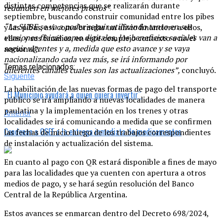
distintas competencias que se realizarán durante
redunden en mejores precios”.
septiembre, buscando construir comunidad entre los pibes
“La SUBE se va a poder seguir utilizando tanto en sus
y las pibas, así como brindar un alivio financiero a ellos,
versiones físicas como digitales, los beneficios sociales van a
ellas, y sus familias, en este complejo contexto a nivel
seguir vigentes y a, medida que esto avance y se vaya
nacional”.
nacionalizando cada vez más, se irá informando por
Temas relacionados:
diferentes canales cuales son las actualizaciones”,
concluyó.
Siguente
La habilitación de las nuevas formas de pago del transporte
¨El Municipio ayudará a quien quiera invertir¨
público se irá ampliando a nuevas localidades de manera
paulatina y la implementación en los trenes y otras
Anterior
localidades se irá comunicando a medida que se confirmen
Condenan a OSEF a la entrega inmediata de medicamentos
las fechas de inicio luego de los trabajos correspondientes
de instalación y actualización del sistema.
En cuanto al pago con QR estará disponible a fines de mayo
para las localidades que ya cuenten con apertura a otros
medios de pago, y se hará según resolución del Banco
Central de la República Argentina.
Estos avances se enmarcan dentro del Decreto 698/2024,