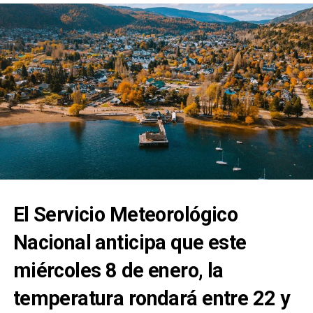
nublado y los vientos del sector sudoeste tendrán
velocidades estimadas entre 23 y 31 km/h. La
temperatura pronosticada sería de
26 grados.
A la noche, el clima rondará los 22 grados, mientras que
los vientos serán del sudoeste a una velocidad de 23 y 31
kilómetros por hora. No se esperan lluvias para esta
franja del día.
El Servicio Meteorológico
Nacional anticipa que este
miércoles 8 de enero, la
temperatura rondará entre 22 y