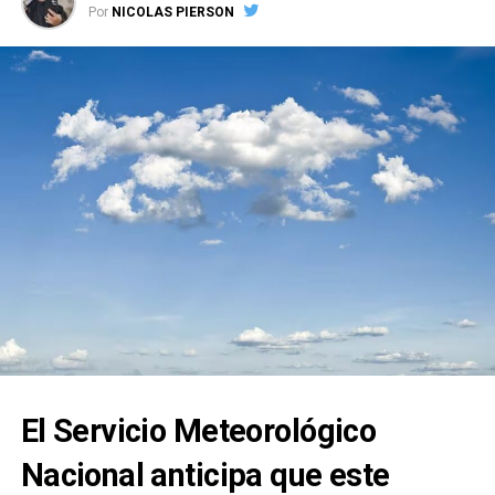
Por
NICOLAS PIERSON
El parte del servicio meteorológico prevé que para
después del mediodía el cielo estará parcialmente
nublado y los vientos del sector oeste tendrán
velocidades estimadas entre 23 y 31 km/h. La
temperatura pronosticada sería de
36 grados.
A la noche, el clima rondará los 31 grados, mientras que
los vientos serán del oeste a una velocidad de 23 y 31
kilómetros por hora. No se esperan lluvias para esta
franja del día.
El Servicio Meteorológico
Nacional anticipa que este