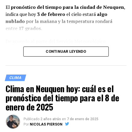
El
pronóstico del tiempo para la ciudad de Neuquen
,
indica que hoy
3 de febrero
el cielo estará
algo
nublado
por la mañana y la temperatura rondará
entre
17 grados
.
De acuerdo al parte del Servicio Meteorológico
Nacional, el clima se presentaría sin lluvias, y los vientos
CONTINUAR LEYENDO
del sudoeste correrán a una velocidad de entre 13 y 22
kilómetros por hora. La humedad sería del 25 por
ciento, y la visibilidad sería buena.
CLIMA
El sol sale a las 06:45 y se pone a las 20:46.
Clima en Neuquen hoy: cuál es el
pronóstico del tiempo para el 8 de
Pronóstico del tiempo en Neuquen
enero de 2025
para la tarde y la noche
El parte del servicio meteorológico prevé que para
Publicado
2 años atrás
en
7 de enero de 2025
Por
NICOLAS PIERSON
después del mediodía el cielo estará parcialmente