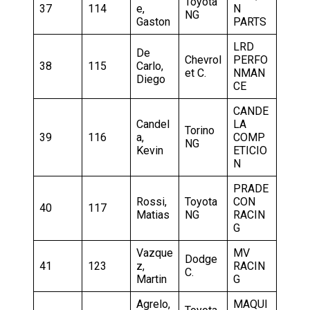
Toyota
37
114
e,
N
NG
Gaston
PARTS
LRD
De
Chevrol
PERFO
38
115
Carlo,
et C.
NMAN
Diego
CE
CANDE
Candel
LA
Torino
39
116
a,
COMP
NG
Kevin
ETICIO
N
PRADE
Rossi,
Toyota
CON
40
117
Matias
NG
RACIN
G
Vazque
MV
Dodge
41
123
z,
RACIN
C.
Martin
G
Agrelo,
MAQUI