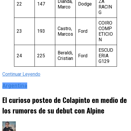
Dianda,
ZA
22
147
Dodge
Marco
RACIN
G
COIRO
Castro,
COMP
23
193
Ford
Marcos
ETICIO
N
ESCUD
Beraldi,
24
225
Ford
ERIA
Cristian
G129
Continuar Leyendo
Argentina
El curioso posteo de Colapinto en medio de
los rumores de su debut con Alpine