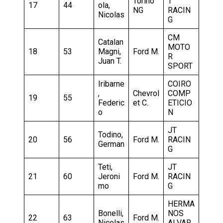
Torino
T
17
44
ola,
NG
RACIN
Nicolas
G
CM
Catalan
MOTO
18
53
Magni,
Ford M.
R
Juan T.
SPORT
Iribarne
COIRO
,
Chevrol
COMP
19
55
Federic
et C.
ETICIO
o
N
JT
Todino,
20
56
Ford M.
RACIN
German
G
Teti,
JT
21
60
Jeroni
Ford M.
RACIN
mo
G
HERMA
Bonelli,
NOS
22
63
Ford M.
Nicolas
ALVAR