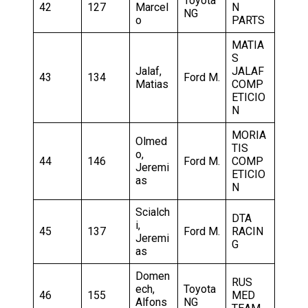
Toyota
42
127
Marcel
N
NG
o
PARTS
MATIA
S
Jalaf,
JALAF
43
134
Ford M.
Matias
COMP
ETICIO
N
MORIA
Olmed
TIS
o,
44
146
Ford M.
COMP
Jeremi
ETICIO
as
N
Scialch
DTA
i,
45
137
Ford M.
RACIN
Jeremi
G
as
Domen
RUS
ech,
Toyota
46
155
MED
Alfons
NG