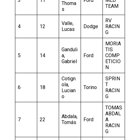
3
11
Ford
MED
Thoma
TEAM
s
RV
Valle,
4
12
Dodge
RACIN
Lucas
G
MORIA
Ganduli
TIS
5
14
a,
Ford
COMP
Gabriel
ETICIO
N
Cotign
SPRIN
ola,
T
6
18
Torino
Lucian
RACIN
o
G
TOMAS
ABDAL
Abdala,
7
22
Ford
A
Tomás
RACIN
G