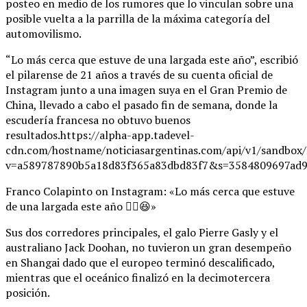
posteo en medio de los rumores que lo vinculan sobre una
posible vuelta a la parrilla de la máxima categoría del
automovilismo.
“Lo más cerca que estuve de una largada este año”, escribió
el pilarense de 21 años a través de su cuenta oficial de
Instagram junto a una imagen suya en el Gran Premio de
China, llevado a cabo el pasado fin de semana, donde la
escudería francesa no obtuvo buenos
resultados.https://alpha-app.tadevel-
cdn.com/hostname/noticiasargentinas.com/api/v1/
v=a589787890b5a18d83f365a83dbd83f7&s=3584809697ad9
Franco Colapinto on Instagram: «Lo más cerca que estuve
de una largada este año ✌🏼😆»
Sus dos corredores principales, el galo Pierre Gasly y el
australiano Jack Doohan, no tuvieron un gran desempeño
en Shangai dado que el europeo terminó descalificado,
mientras que el oceánico finalizó en la decimotercera
posición.