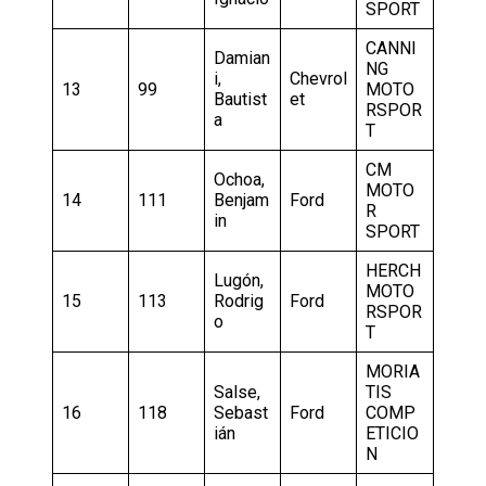
SPORT
CANNI
Damian
NG
i,
Chevrol
13
99
MOTO
Bautist
et
RSPOR
a
T
CM
Ochoa,
MOTO
14
111
Benjam
Ford
R
in
SPORT
HERCH
Lugón,
MOTO
15
113
Rodrig
Ford
RSPOR
o
T
MORIA
Salse,
TIS
16
118
Sebast
Ford
COMP
ián
ETICIO
N