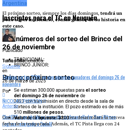
jugadas
Argentina
El próximo sorteo, siempre los días domingos,
tendrá un
Inscriptos para el TC en Neuquén
pozo súper millonario, el más grande de su historia en
este caso.
Los números del sorteo del Brinco del
26 de noviembre
Publicado
TRADICIONAL
:
1 año atrás
Temas relacionados:
BRINCO JUNIOR
:
Siguente
en
Brinco: próximo sorteo
Telekino sorteo 2299: en vivo números ganadores del domingo 26 de
26 de marzo de 2025
noviembre
Se estiman 300.000 apuestas para
el sorteo
Por
del domingo 26 de noviembre
de
NICOLAS PIERSON
2023 con transmisión en directo desde la sala de
Anterior
Sorteos de la institución. El pozo estimado es de más
510
millones de pesos.
ChatGPT: a un año de su creación, su desarrollador Sam Altman
Con 54 autos, el Turismo Carretera desarrollará la tercera
Valor de la apuesta: $200
regresa recargado a OpenAI
fecha de la temporada. Además, el TC Pista llega con 24