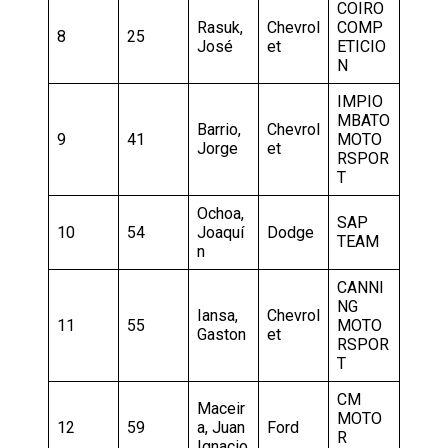
COIRO
Rasuk,
Chevrol
COMP
8
25
José
et
ETICIO
N
IMPIO
MBATO
Barrio,
Chevrol
9
41
MOTO
Jorge
et
RSPOR
T
Ochoa,
SAP
10
54
Joaquí
Dodge
TEAM
n
CANNI
NG
Iansa,
Chevrol
11
55
MOTO
Gaston
et
RSPOR
T
CM
Maceir
MOTO
12
59
a, Juan
Ford
R
Ignacio