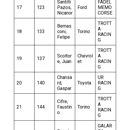
Santilli
FADEL
17
123
Pazos,
Ford
MEMO
Nicanor
CORSE
TROTT
Bernas
A
18
133
coni,
Torino
RACIN
Felipe
G
TROTT
Scoltor
Chevrol
A
19
137
e, Juan
et
RACIN
G
Chansa
UR
20
140
rd,
Toyota
RACIN
Gaspar
G
TROTT
Cifre,
A
21
144
Faustin
Torino
RACIN
o
G
GALAR