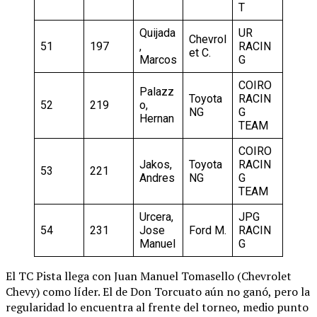
T
Quijada
UR
Chevrol
51
197
,
RACIN
et C.
Marcos
G
COIRO
Palazz
Toyota
RACIN
52
219
o,
NG
G
Hernan
TEAM
COIRO
Jakos,
Toyota
RACIN
53
221
Andres
NG
G
TEAM
Urcera,
JPG
54
231
Jose
Ford M.
RACIN
Manuel
G
El TC Pista llega con Juan Manuel Tomasello (Chevrolet
Chevy) como líder. El de Don Torcuato aún no ganó, pero la
regularidad lo encuentra al frente del torneo, medio punto