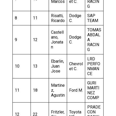
Marcos
et C.
RACIN
G
Risatti,
Dodge
SAP
8
11
Ricardo
C.
TEAM
TOMAS
Castell
ABDAL
ano,
Dodge
9
12
A
Jonata
C.
RACIN
n
G
LRD
Ebarlin,
Chevrol
PERFO
10
13
Juan
et C.
NMAN
Jose
CE
GURI
Martine
MARTI
11
18
z,
Ford M.
NEZ
Agustin
COMP.
PRADE
Fritzler,
Toyota
CON
12
22