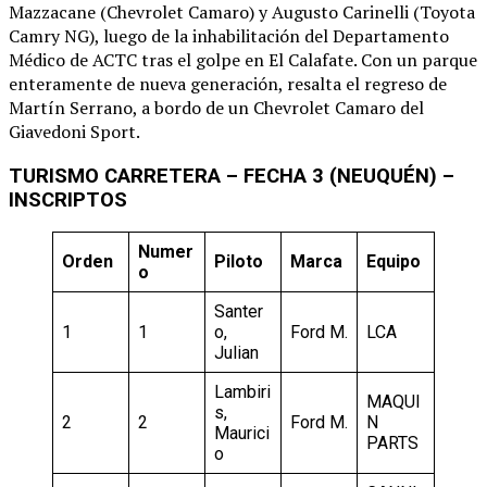
Mazzacane (Chevrolet Camaro) y Augusto Carinelli (Toyota
Camry NG), luego de la inhabilitación del Departamento
Médico de ACTC tras el golpe en El Calafate. Con un parque
enteramente de nueva generación, resalta el regreso de
Martín Serrano, a bordo de un Chevrolet Camaro del
Giavedoni Sport.
TURISMO CARRETERA – FECHA 3 (NEUQUÉN) –
INSCRIPTOS
Numer
Orden
Piloto
Marca
Equipo
o
Santer
1
1
o,
Ford M.
LCA
Julian
Lambiri
MAQUI
s,
2
2
Ford M.
N
Maurici
PARTS
o