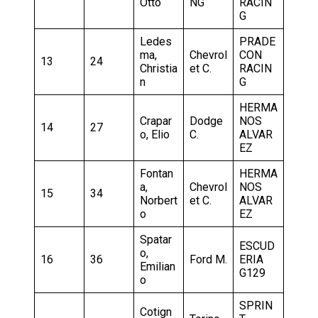
Otto
NG
RACIN
G
Ledes
PRADE
ma,
Chevrol
CON
13
24
Christia
et C.
RACIN
n
G
HERMA
Crapar
Dodge
NOS
14
27
o, Elio
C.
ALVAR
EZ
Fontan
HERMA
a,
Chevrol
NOS
15
34
Norbert
et C.
ALVAR
o
EZ
Spatar
ESCUD
o,
16
36
Ford M.
ERIA
Emilian
G129
o
SPRIN
Cotign