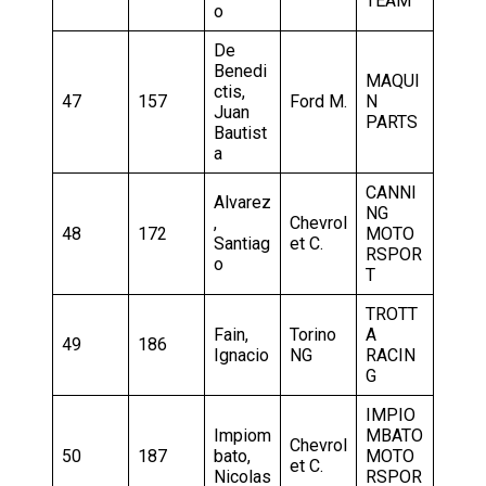
TEAM
o
De
Benedi
MAQUI
ctis,
47
157
Ford M.
N
Juan
PARTS
Bautist
a
CANNI
Alvarez
NG
,
Chevrol
48
172
MOTO
Santiag
et C.
RSPOR
o
T
TROTT
Fain,
Torino
A
49
186
Ignacio
NG
RACIN
G
IMPIO
Impiom
MBATO
Chevrol
50
187
bato,
MOTO
et C.
Nicolas
RSPOR