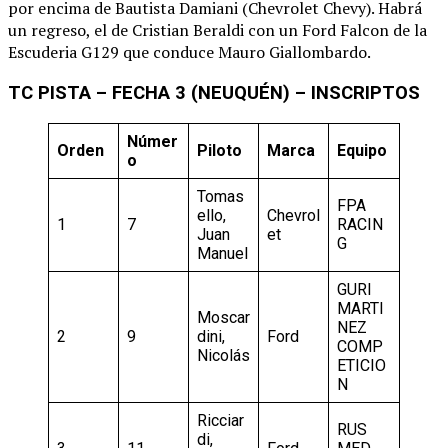
por encima de Bautista Damiani (Chevrolet Chevy). Habrá
un regreso, el de Cristian Beraldi con un Ford Falcon de la
Escuderia G129 que conduce Mauro Giallombardo.
TC PISTA – FECHA 3 (NEUQUÉN) – INSCRIPTOS
Númer
Orden
Piloto
Marca
Equipo
o
Tomas
FPA
ello,
Chevrol
1
7
RACIN
Juan
et
G
Manuel
GURI
MARTI
Moscar
NEZ
2
9
dini,
Ford
COMP
Nicolás
ETICIO
N
Ricciar
RUS
di,