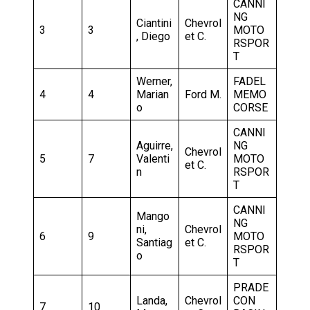
CANNI
NG
Ciantini
Chevrol
3
3
MOTO
, Diego
et C.
RSPOR
T
Werner,
FADEL
4
4
Marian
Ford M.
MEMO
o
CORSE
CANNI
Aguirre,
NG
Chevrol
5
7
Valenti
MOTO
et C.
n
RSPOR
T
CANNI
Mango
NG
ni,
Chevrol
6
9
MOTO
Santiag
et C.
RSPOR
o
T
PRADE
Landa,
Chevrol
CON
7
10