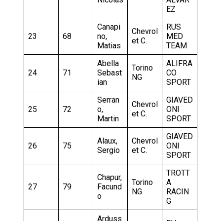
EZ
Canapi
RUS
Chevrol
23
68
no,
MED
et C.
Matias
TEAM
Abella
ALIFRA
Torino
24
71
Sebast
CO
NG
ian
SPORT
Serran
GIAVED
Chevrol
25
72
o,
ONI
et C.
Martin
SPORT
GIAVED
Alaux,
Chevrol
26
75
ONI
Sergio
et C.
SPORT
TROTT
Chapur,
Torino
A
27
79
Facund
NG
RACIN
o
G
Arduss