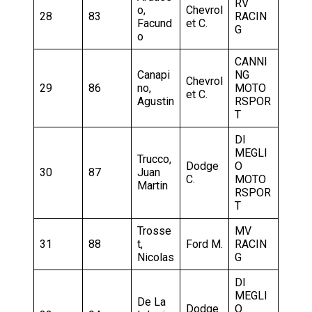
RV
o,
Chevrol
28
83
RACIN
Facund
et C.
G
o
CANNI
Canapi
NG
Chevrol
29
86
no,
MOTO
et C.
Agustin
RSPOR
T
DI
MEGLI
Trucco,
Dodge
O
30
87
Juan
C.
MOTO
Martin
RSPOR
T
Trosse
MV
31
88
t,
Ford M.
RACIN
Nicolas
G
DI
MEGLI
De La
Dodge
O