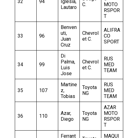
32
94
Iglesia,
C.
MOTO
Lautaro
RSPOR
T
Benven
ALIFRA
uti,
Chevrol
33
96
CO
Juan
et C.
SPORT
Cruz
Di
RUS
Palma,
Chevrol
34
99
MED
Luis
et C.
TEAM
Jose
Martine
RUS
Toyota
35
107
z,
MED
NG
Tobias
TEAM
AZAR
Azar,
Toyota
MOTO
36
110
Diego
NG
RSPOR
T
Ferrant
MAQUI