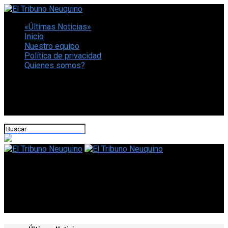
«Últimas Noticias»
Inicio
Nuestro equipo
Política de privacidad
Quienes somos?
CONECTATE CON NOSOTROS
El Tribuno Neuquino
Alumnos de un colegio de Neuquén repudiaron la
reincorporación de un joven que mató a un periodista