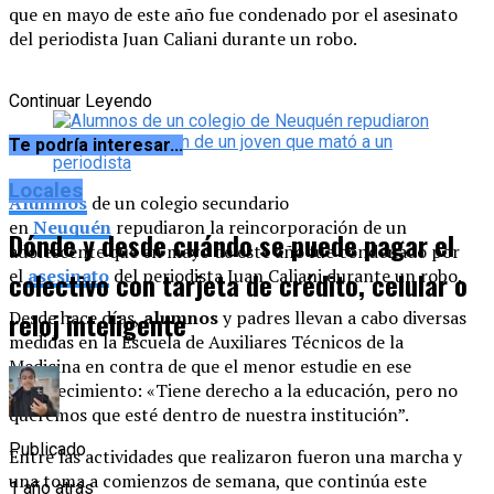
que en mayo de este año fue condenado por el asesinato
del periodista Juan Caliani durante un robo.
Continuar Leyendo
Te podría interesar...
Locales
Alumnos
de un colegio secundario
en
Neuquén
repudiaron la reincorporación de un
Dónde y desde cuándo se puede pagar el
adolescente que en mayo de este año fue condenado por
el
asesinato
del periodista Juan Caliani durante un robo.
colectivo con tarjeta de crédito, celular o
reloj inteligente
Desde hace días,
alumnos
y padres llevan a cabo diversas
medidas en la Escuela de Auxiliares Técnicos de la
Medicina en contra de que el menor estudie en ese
establecimiento: «Tiene derecho a la educación, pero no
queremos que esté dentro de nuestra institución”.
Publicado
Entre las actividades que realizaron fueron una marcha y
una toma a comienzos de semana, que continúa este
1 año atrás