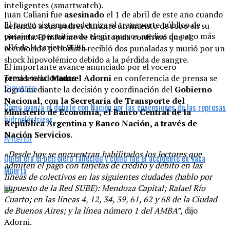
inteligentes (smartwatch).
Juan Caliani fue
asesinado
el 1 de abril de este año cuando
El nuevo sistema moderniza el transporte público de
defendió a sus padres durante un intento de robo en su
pasajeros permitiendo elegir nuevos medios de pago más
vivienda. El informe de la autopsia confirmó que el
allá de la tarjeta SUBE.
reconocido periodista recibió dos puñaladas y murió por un
shock hipovolémico debido a la pérdida de sangre.
El importante avance anunciado por el vocero
presidencial
Manuel Adorni
en conferencia de prensa se
Temas relacionados:
Siguente
logró mediante la decisión y coordinación del
Gobierno
Nacional, con la Secretaría de Transporte del
Cómo avanza el debate con Nación por las concesiones de las represas
Ministerio de Economía, el Banco Central de la
hidroeléctricas
República Argentina y Banco Nación, a través de
Nación Servicios.
Anterior
«Desde hoy se encuentran habilitados los lectores que
Quién era el petrolero fallecido y cómo fue el accidente en Vaca
admiten el pago con tarjetas de crédito y débito en las
Muerta
líneas de colectivos en las siguientes ciudades (hablo por
supuesto de la Red SUBE): Mendoza Capital; Rafael Río
Cuarto; en las líneas 4, 12, 34, 39, 61, 62 y 68 de la Ciudad
de Buenos Aires; y la línea número 1 del AMBA”,
dijo
Adorni.