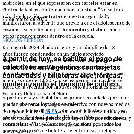
miércoles, en el que expresaron con carteles estar en
en
contra de la decisión tomada por la Justicia. “No se trata
solo de educación, se trata de nuestra seguridad”,
27 de marzo de 2025
manifestaron al advertir que previo a que el adolescente de
16 años sea condenado por
homicidio
ya había tenido
Por
otros inconvenientes dentro de la escuela.
NICOLAS PIERSON
En mayo de 2024 el adolescente y su cómplice de 18
años fueron condenados en un juicio abreviado
A partir de hoy, se habilita el pago de
donde reconocieron ser los autores del
asesinato
de
colectivos en Argentina con tarjetas
Caliani. Allí, la Justicia les dio un año de arresto
domiciliario, donde de 20 a 8 no podrán salir de sus casas,
contactless y billeteras electrónicas,
mientras que de 8 a 20 solo se les permitirá movilizarse
modernizando el transporte público.
fuera de la vivienda por motivos solo autorizados por la
Fiscalía y Defensoría del Niño.
A partir de hoy se habilitan las primeras ciudades para que
puedan abonarse los viajes en colectivo con nuevos medios
A su vez, se les obligó a que realicen
de pago, además de
SUBE
, por lo que a partir de ahora se
un régimen interdisciplinario por el delito cometido y un
podrán utilizar
tarjetas de débito, crédito y prepagas
año de tratamiento psicológico específico por adicciones, y
contactless
(Visa y Mastercard) emitidas por todos los
a abstenerse de consumir drogas y alcohol y a cometer
bancos, y a través de billeteras electrónicas o relojes
nuevos delitos.