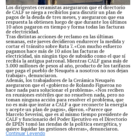
Los dirigentes ceramistas aseguraron que el directorio
de CALF se niega a recibirlos para discutir un plan de
pagos de la deuda de tres meses, y aseguraron que esa
respuesta la obtienen luego de que durante los últimos
10 años pagaron en tiempo y forma todas las facturas
de electricidad.
Tras distintas acciones de reclamo en las últimas
semanas, este jueves decidieron endurecer la medida y
cortar el tránsito sobre Ruta 7. «Con mucho esfuerzo
pagamos hace más de 10 años las facturas de
electricidad, sin ningún tipo de subsidio como el que sí
recibía la antigua patronal. Mientras CALF gana más de
3.000 millones de pesos al año, producto de los tarifazos
que paga el pueblo de Neuquén a nosotros no nos dejan
trabajar», denunciaron.
Además, los trabajadores de la Cerámica Neuquén
aseguraron que el «gobierno de Rolando Figueroa no
hace nada para solucionar el problema». «Nos reciben
en reuniones estériles que no resuelven nada, pero no
toman ninguna acción para resolver el problema, que
no es más que instar a CALF a que reconecte la energía
y acepte un plan de pagos», dijeron. «Parece que
Marcelo Severini, que es al mismo tiempo presidente de
CALF y funcionario del Poder Ejecutivo en el Directorio
de EPEN tomó las riendas de la política energética, y
quiere liquidar las gestiones obreras», denunciaron.
Continuar Leyendo