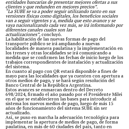
entidades bancarias de presentar mejores ofertas a sus
Como Movimiento Obrero Organizado sabemos de las
clientes y que redunden en mejores precios”.
críticas y mala publicidad realizada por los medios
“La SUBE se va a poder seguir utilizando tanto en sus
hegemónicos de la derecha que efectúan a nuestra
versiones físicas como digitales, los beneficios sociales
industria, que en general son producto del
van a seguir vigentes y a, medida que esto avance y se
desconocimiento, prejuicios o que directamente
vaya nacionalizando cada vez más, se irá informando por
responden a intereses e ideas de sectores contrarios al
diferentes canales cuales son las
mundo productivo y a un modelo de país con un
actualizaciones”,
concluyó.
desarrollo inclusivo y federal.
La habilitación de las nuevas formas de pago del
Nos parece importante poder realizar algunas
transporte público se irá ampliando a nuevas
aclaraciones sobre el polo industrial fueguino:
localidades de manera paulatina y la implementación en
-El sector incluye los rubros electrónicos, autopartes,
los trenes y otras localidades se irá comunicando a
plásticos, textiles y agroinsumos. Gran parte de su
medida que se confirmen las fechas de inicio luego de los
producción está dedicada a abastecer otros sectores
trabajos correspondientes de instalación y actualización
productivos nacionales, que de no contar con la
del sistema.
industria fueguina importarían insumos o perderían
En cuanto al pago con QR estará disponible a fines de
competitividad.
mayo para las localidades que ya cuenten con apertura a
-Se fabrican productos con el mismo nivel de
otros medios de pago, y se hará según resolución del
tecnología, calidad y eficiencia que en el resto del
Banco Central de la República Argentina.
mundo.
Estos avances se enmarcan dentro del Decreto
-En caso de que deje de existir la industria fueguina, su
698/2024, firmado el año pasado por el Presidente Milei
producción sería reemplazada principalmente por la de
en el que se establecieron las bases para introducir al
Brasil, significando para los consumidores el acceso a
sistema los nuevos medios de pago, luego de más 15
productos con costos similares a los actuales pero con
años de funcionamiento del sistema SUBE sin ser
menor derrame en la economía.
actualizado.
-Cuenta con recursos calificados y un acumulado de más
Así, se puso en marcha la adecuación tecnológica para
de 40 años de conocimientos en procesos industriales.
implementar la apertura de medios de pago, de forma
De hecho, fue la industria fueguina la que pudo fabricar
paulatina, en más de 60 ciudades del país, tanto en
la cantidad de respiradores que el país necesitaba, como