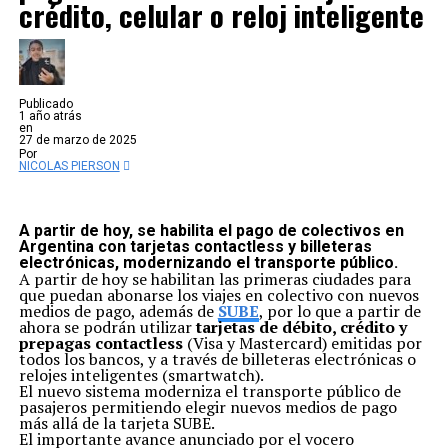
crédito, celular o reloj inteligente
encuentra a escasos dos años su vencimiento.
Actualmente 11.000 trabajadores dependen de manera
directa de la industria fueguina y otros 9.000 de forma
indirecta a través de servicios relacionados a la actividad
productiva. Estamos hablando de la fuente de sustento
de un tercio de las familias de la provincia y más aún si
Publicado
se considera que estos trabajadores, que cuentan con
1 año atrás
empleos de calidad, ayudan a dinamizar al resto de la
en
economía provincial. El futuro de Tierra del Fuego y su
27 de marzo de 2025
población haciendo soberanía, dependen de poder
Por
NICOLAS PIERSON
contar con una definición sobre la continuidad del
subrégimen de promoción industrial.
Es importante destacar que, ante el vencimiento
pasado, en 2013, se tuvo certeza de su continuidad 6
A partir de hoy, se habilita el pago de colectivos en
años antes, de la mano de la Presidencia del Dr. Néstor
Argentina con tarjetas contactless y billeteras
Kirchner. Esto dotó de previsibilidad a las actividades y
electrónicas, modernizando el transporte público.
permitió el desembarco de nuevos proyectos
A partir de hoy se habilitan las primeras ciudades para
productivos, generando más de 15.000 puestos de
que puedan abonarse los viajes en colectivo con nuevos
trabajo durante el año que estaba previsto finalizar el
medios de pago, además de
SUBE
, por lo que a partir de
régimen. Actualmente, estamos a dos años de su
ahora se podrán utilizar
tarjetas de débito, crédito y
finalización. Y de no contar con una previsibilidad, el
prepagas contactless
(Visa y Mastercard) emitidas por
empresariado acentuará aún más la desinversión en
todos los bancos, y a través de billeteras electrónicas o
nuestra provincia siendo los primeros perjudicados las
relojes inteligentes (smartwatch).
compañeras y compañeros trabajadores y aquellas
El nuevo sistema moderniza el transporte público de
compañeras y compañeros que hoy se encuentran
pasajeros permitiendo elegir nuevos medios de pago
desocupados, no tan solo en ámbito industrial y
más allá de la tarjeta SUBE.
favoreciendo los grandes capitalistas de las
El importante avance anunciado por el vocero
importaciones, con mano de e industria en el exterior.