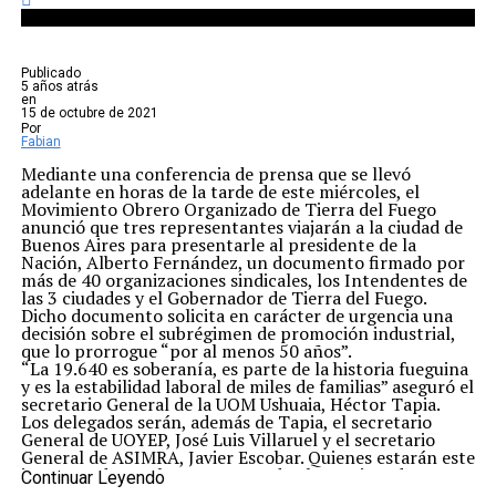
Publicado
5 años atrás
en
15 de octubre de 2021
Por
Fabian
Mediante una conferencia de prensa que se llevó
adelante en horas de la tarde de este miércoles, el
Movimiento Obrero Organizado de Tierra del Fuego
anunció que tres representantes viajarán a la ciudad de
Buenos Aires para presentarle al presidente de la
Nación, Alberto Fernández, un documento firmado por
más de 40 organizaciones sindicales, los Intendentes de
las 3 ciudades y el Gobernador de Tierra del Fuego.
Dicho documento solicita en carácter de urgencia una
decisión sobre el subrégimen de promoción industrial,
que lo prorrogue “por al menos 50 años”.
“La 19.640 es soberanía, es parte de la historia fueguina
y es la estabilidad laboral de miles de familias” aseguró el
secretario General de la UOM Ushuaia, Héctor Tapia.
Los delegados serán, además de Tapia, el secretario
General de UOYEP, José Luis Villaruel y el secretario
General de ASIMRA, Javier Escobar. Quienes estarán este
jueves 14 de octubre presentando el mencionado
Continuar Leyendo
documento en Casa Rosada.