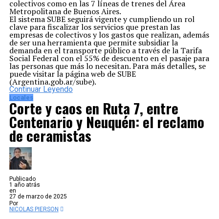
colectivos como en las 7 líneas de trenes del Área
así también los aportes de la industria textil donde se
Metropolitana de Buenos Aires.
confeccionaron insumos sanitarios, en el peor momento
El sistema SUBE seguirá vigente y cumpliendo un rol
de la pandemia.
clave para fiscalizar los servicios que prestan las
Todos los fueguinos y sobre todos quienes trabajamos
empresas de colectivos y los gastos que realizan, además
en su industria sabemos de su fortaleza y potencial,
de ser una herramienta que permite subsidiar la
como lo demostramos en la pandemia y permitiendo
demanda en el transporte público a través de la Tarifa
que Tierra del Fuego sea la provincia que más rápido
Social Federal con el 55% de descuento en el pasaje para
recuperó su nivel de actividad económica del país.
las personas que más lo necesitan. Para más detalles, se
Queremos seguir viviendo, trabajando y desarrollando la
puede visitar la página web de SUBE
industria de esta provincia a la cual amamos y estamos
(Argentina.gob.ar/sube).
orgullosos.
Continuar Leyendo
Por los motivos expuestos necesitamos que se extienda
Locales
de manera indefinida el régimen promocional de forma
Corte y caos en Ruta 7, entre
urgente a fin de garantizar la soberanía y continuidad
de la industria y del trabajo fueguino.
Centenario y Neuquén: el reclamo
Por un subrégimen industrial, sin trabajo no hay
de ceramistas
población y sin población no hay soberanía posible.
A su vez no menos importante es el reclamo soberano
urgente de un cruce marítimo austral por aguas
argentinas, que nos afecta en muchos sentidos, en
principio, en el abastecimiento de insumos sanitarios, de
alimentos, combustible e insumos para lograr la
producción, pero lo que es más grave es que un
Publicado
argentino/a no pueda llegar a su propia tierra por una
1 año atrás
en
decisión o conflicto ajeno a su territorio en el siglo XXI.
27 de marzo de 2025
“El peronismo es industria. Industria es soberanía”
Por
NICOLAS PIERSON
FUENTE: EL SUREÑO