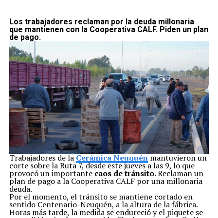
Temas relacionados:
casa rosada
ley 19.640
Tierra del
Fuego
Los trabajadores reclaman por la deuda millonaria
que mantienen con la Cooperativa CALF. Piden un plan
de pago.
Siguente
Melella: “Necesitamos un gran entramado de
emprendedores”
Anterior
Kelpers se organizan para rechazar la salmonicultura
Trabajadores de la
Cerámica Neuquén
mantuvieron un
corte sobre la Ruta 7, desde este jueves a las 9, lo que
provocó un importante
caos de tránsito
. Reclaman un
plan de pago a la Cooperativa CALF por una millonaria
deuda.
Por el momento, el tránsito se mantiene cortado en
sentido Centenario-Neuquén, a la altura de la fábrica.
Horas más tarde, la medida se endureció y el piquete se