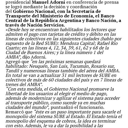
presidencial
Manuel Adorni
en conferencia de prensa
Somos conscientes del compromiso del Gobierno
se logró mediante la decisión y coordinación
nacional por el empleo y la industria nacional y
del
Gobierno Nacional, con la Secretaría de
entendemos los esfuerzos realizados a fin de atender la
Transporte del Ministerio de Economía, el Banco
delicada situación producto de la crisis económica
Central de la República Argentina y Banco Nación, a
heredada de la gestión anterior; a modo de ejemplo,
través de Nación Servicios.
cabe recordar el acuerdo ILEGITIMO Foradori – Duncan
«Desde hoy se encuentran habilitados los lectores que
en el cual se entregó soberanía, principalmente de las
admiten el pago con tarjetas de crédito y débito en las
Islas Malvinas, concediendo la explotación de los
líneas de colectivos en las siguientes ciudades (hablo por
recursos naturales argentinos de la región a manos de
supuesto de la Red SUBE): Mendoza Capital; Rafael Río
los británicos. No obstante, este tema es crucial para el
Cuarto; en las líneas 4, 12, 34, 39, 61, 62 y 68 de la
futuro de los fueguinos. Es más, apoyamos la decisión
Ciudad de Buenos Aires; y la línea número 1 del
nacional respecto del ejercicio de la soberanía del país
AMBA”,
dijo Adorni.
sobre su territorio. Por lo tanto, apoyamos potenciar un
Agregó que
“en las próximas semanas quedará
área estratégica a nivel geopolítico y geoestratégica,
habilitado: Neuquén, San Luis, Tucumán, Rosario sur,
preservando y aprovechando los recursos naturales que
Tandil y numerosas líneas también del aérea del AMBA.
poseemos a nuestra extensión sur, reivindicando
En total se van a actualizar 31 mil lectores de SUBE en
nuestro reclamo sobre las islas Malvinas.
colectivos de más de 60 ciudades del país y en 7 líneas de
Es por esto, excelentísimo compañero Presidente Dr.
trenes del AMBA”.
Alberto Fernández, que es el Movimiento Obrero
“Con esta medida, el Gobierno Nacional promueve la
Organizado, en un consenso colectivo, quienes dimos y
libertad de los usuarios al elegir el medio de pago,
daremos la mayor lucha por recuperar y mantener
además de modernizar y agilizar el sistema para acceder
mayor empleo en nuestra provincia resistiendo distintos
al transporte público, como sucede ya en muchas
ataques a nuestra Industria Fueguina en los decretos
ciudades del mundo”,
puntualizó el funcionario.
117/17 y el decreto 864/18 en su momento, en virtud de
Remarcó que
“éste es un paso importante para sacarle el
esto nuestra imperiosa solicitud de la Extensión
monopolio del sistema SUBE al Estado. El Estado tenía el
Indefinida del Subrégimen de Promoción Industrial
monopolio del esquema de cobros, la idea es terminar
amparado en la Ley Nº 19.640 (Régimen De Promoción ,
con esto. Además, le va a dar la posibilidad a las
Especial Fiscal Y Aduanero).