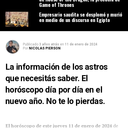
Game of Thrones
Empresario saudita se desplomó y murió
en medio de un discurso en Egipto
Publicado
3 años atrás
en
11 de enero de 2024
Por
NICOLAS PIERSON
La información de los astros
que necesitás saber. El
horóscopo día por día en el
nuevo año. No te lo pierdas.
El
horóscopo
de este jueves 11 de enero de 2024
de