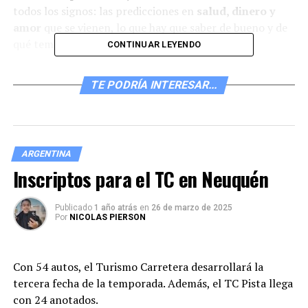
todos los signos: las predicciones en
salud, dinero y
amor
que se vienen, lo que hay que saber de bueno y de
qué temas debemos cuidarnos.
CONTINUAR LEYENDO
HORÓSCOPO DEL JUEVES 11 DE
TE PODRÍA INTERESAR...
ENERO
ARIES (21 DE MARZO AL 20 DE ABRIL)
ARGENTINA
Un momento dedicado al diálogo con sus parejas hará
Inscriptos para el TC en Neuquén
les bien a los dos. No se apresuren a tomar una
determinación apresurada con respecto al manejo de su
Publicado
1 año atrás
en
26 de marzo de 2025
dinero. Por ahora no innovar ni tomar grandes
Por
NICOLAS PIERSON
decisiones materiales. Saber esperar.
TAURO (21 DE ABRIL AL 21 DE MAYO)
Con 54 autos, el Turismo Carretera desarrollará la
tercera fecha de la temporada. Además, el TC Pista llega
Posibilidad de relacionarse con alguien importante. Es
con 24 anotados.