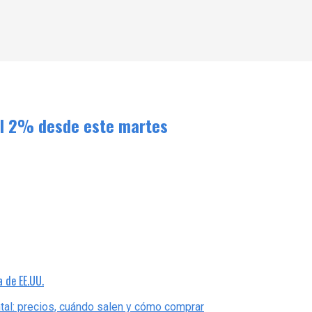
oil 2% desde este martes
a de EE.UU.