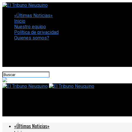
«Últimas Noticias»
Inicio
Nuestro equipo
Política de privacidad
Quienes somos?
CONECTATE CON NOSOTROS
El Tribuno Neuquino
YPF y Shell bajarán las naftas 1% y el gas oil 2% desde este m
«Últimas Noticias»