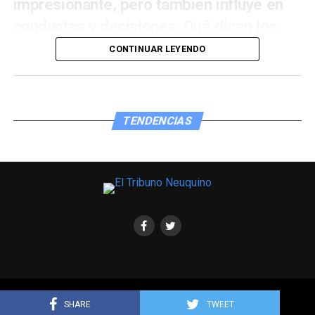
impresionante, pero también influye en
conductas y decisiones. Qué dicen los
astrólogos.
CONTINUAR LEYENDO
El próximo
martes 21 de
enero
,
entre las
21:30 y 22:20 hs.,
TENDENCIAS
los
planetas
Marte,
Júpiter
, Venus,
Saturno, Urano y Neptuno se podrán ver
alineados durante el atardecer,
también
desde Argentina, aunque para
detectar
los dos últimos se necesite telescopio
.
Habrá luego
cuatro semanas para enfocarlos cuando
oscurece,
ya que, como
orbitan el
sol
por la eclíptica
,
forman
una línea imaginaria que sigue su trayectoria
por medio del cielo
.
Copyright © 2021. todos los derechos reservados.
SHARE
TWEET