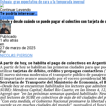
Ushuaia: gran expectativa de cara a la temporada invernal
Continuar Leyendo
Te podría interesar...
Locales
Dónde y desde cuándo se puede pagar el colectivo con tarjeta de cr
Publicado
1 año atrás
en
27 de marzo de 2025
Por
NICOLAS PIERSON
A partir de hoy, se habilita el pago de colectivos en Argent
A partir de hoy se habilitan las primeras ciudades para que 
utilizar
tarjetas de débito, crédito y prepagas contactless
(
El nuevo sistema moderniza el transporte público de pasajero
El importante avance anunciado por el vocero presidencial
M
Secretaría de Transporte del Ministerio de Economía, el B
«Desde hoy se encuentran habilitados los lectores que admiten e
SUBE): Mendoza Capital; Rafael Río Cuarto; en las líneas 4, 12
Agregó que
“en las próximas semanas quedará habilitado: Neuq
mil lectores de SUBE en colectivos de más de 60 ciudades del p
“Con esta medida, el Gobierno Nacional promueve la libertad de
sucede ya en muchas ciudades del mundo”,
puntualizó el funci