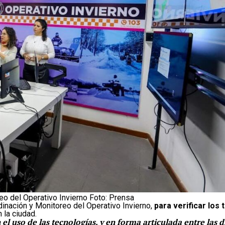
reo del Operativo Invierno Foto: Prensa
dinación y Monitoreo del Operativo Invierno,
para verificar los 
 la ciudad.
el uso de las tecnologías, y en forma articulada entre las d