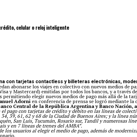
édito, celular o reloj inteligente
ina con tarjetas contactless y billeteras electrónicas, mode
puedan abonarse los viajes en colectivo con nuevos medios de 
Visa y Mastercard) emitidas por todos los bancos, y a través de
s permitiendo elegir nuevos medios de pago más allá de la tar
anuel Adorni
en conferencia de prensa se logró mediante la 
anco Central de la República Argentina y Banco Nación, a 
l pago con tarjetas de crédito y débito en las líneas de colect
, 34, 39, 61, 62 y 68 de la Ciudad de Buenos Aires; y la línea 
uén, San Luis, Tucumán, Rosario sur, Tandil y numerosas línea
aís y en 7 líneas de trenes del AMBA”.
 los usuarios al elegir el medio de pago, además de modernizar
onario.