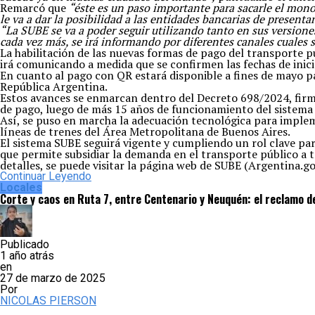
Remarcó que
“éste es un paso importante para sacarle el mono
le va a dar la posibilidad a las entidades bancarias de present
“La SUBE se va a poder seguir utilizando tanto en sus versiones
cada vez más, se irá informando por diferentes canales cuales 
La habilitación de las nuevas formas de pago del transporte p
irá comunicando a medida que se confirmen las fechas de inicio
En cuanto al pago con QR estará disponible a fines de mayo pa
República Argentina.
Estos avances se enmarcan dentro del Decreto 698/2024, firmad
de pago, luego de más 15 años de funcionamiento del sistema 
Así, se puso en marcha la adecuación tecnológica para implem
líneas de trenes del Área Metropolitana de Buenos Aires.
El sistema SUBE seguirá vigente y cumpliendo un rol clave para
que permite subsidiar la demanda en el transporte público a t
detalles, se puede visitar la página web de SUBE (Argentina.go
Continuar Leyendo
Locales
Corte y caos en Ruta 7, entre Centenario y Neuquén: el reclamo 
Publicado
1 año atrás
en
27 de marzo de 2025
Por
NICOLAS PIERSON