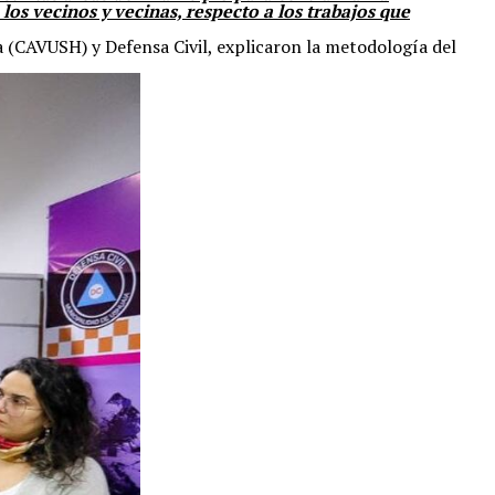
os vecinos y vecinas, respecto a los trabajos que
a (CAVUSH) y Defensa Civil, explicaron la metodología del