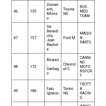
Domen
RUS
ech,
Toyota
46
155
MED
Alfons
NG
TEAM
o
De
Benedi
MAQUI
ctis,
47
157
Ford M.
N
Juan
PARTS
Bautist
a
CANNI
Alvarez
NG
,
Chevrol
48
172
MOTO
Santiag
et C.
RSPOR
o
T
TROTT
Fain,
Torino
A
49
186
Ignacio
NG
RACIN
G