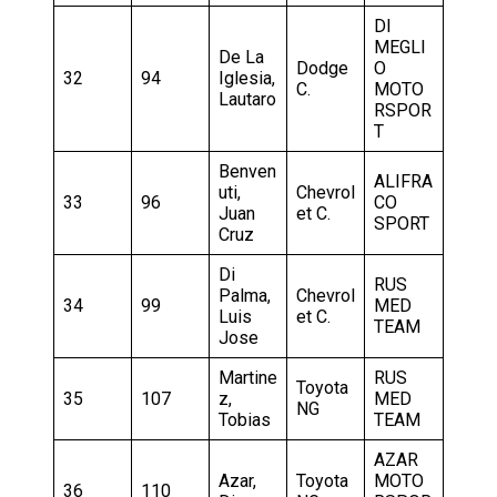
DI
MEGLI
De La
Dodge
O
32
94
Iglesia,
C.
MOTO
Lautaro
RSPOR
T
Benven
ALIFRA
uti,
Chevrol
33
96
CO
Juan
et C.
SPORT
Cruz
Di
RUS
Palma,
Chevrol
34
99
MED
Luis
et C.
TEAM
Jose
Martine
RUS
Toyota
35
107
z,
MED
NG
Tobias
TEAM
AZAR
Azar,
Toyota
MOTO
36
110