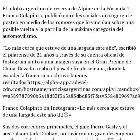
El piloto argentino de reserva de Alpine en la Fórmula 1,
Franco Colapinto, publicó en redes sociales un sugerente
posteo en medio de los rumores que lo vinculan sobre una
posible vuelta a la parrilla de la máxima categoría del
automovilismo.
“Lo más cerca que estuve de una largada este año”, escribió
el pilarense de 21 años a través de su cuenta oficial de
Instagram junto a una imagen suya en el Gran Premio de
China, llevado a cabo el pasado fin de semana, donde la
escudería francesa no obtuvo buenos
resultados.https://alpha-app.tadevel-
cdn.com/hostname/noticiasargentinas.com/api/v1/
v=a589787890b5a18d83f365a83dbd83f7&s=3584809697ad9
Franco Colapinto on Instagram: «Lo más cerca que estuve
de una largada este año ✌🏼😆»
Sus dos corredores principales, el galo Pierre Gasly y el
australiano Jack Doohan, no tuvieron un gran desempeño