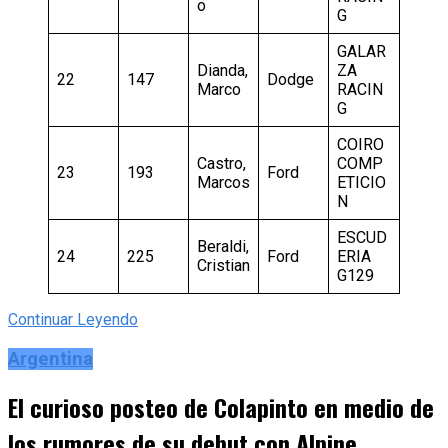
o
G
GALAR
Dianda,
ZA
22
147
Dodge
Marco
RACIN
G
COIRO
Castro,
COMP
23
193
Ford
Marcos
ETICIO
N
ESCUD
Beraldi,
24
225
Ford
ERIA
Cristian
G129
Continuar Leyendo
Argentina
El curioso posteo de Colapinto en medio de
los rumores de su debut con Alpine