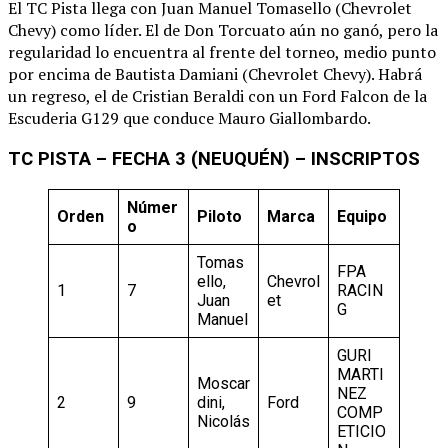
El TC Pista llega con Juan Manuel Tomasello (Chevrolet
Chevy) como líder. El de Don Torcuato aún no ganó, pero la
regularidad lo encuentra al frente del torneo, medio punto
por encima de Bautista Damiani (Chevrolet Chevy). Habrá
un regreso, el de Cristian Beraldi con un Ford Falcon de la
Escuderia G129 que conduce Mauro Giallombardo.
TC PISTA – FECHA 3 (NEUQUÉN) – INSCRIPTOS
Númer
Orden
Piloto
Marca
Equipo
o
Tomas
FPA
ello,
Chevrol
1
7
RACIN
Juan
et
G
Manuel
GURI
MARTI
Moscar
NEZ
2
9
dini,
Ford
COMP
Nicolás
ETICIO