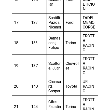
ián
ETICIO
N
Santilli
FADEL
17
123
Pazos,
Ford
MEMO
Nicanor
CORSE
TROTT
Bernas
A
18
133
coni,
Torino
RACIN
Felipe
G
TROTT
Scoltor
Chevrol
A
19
137
e, Juan
et
RACIN
G
Chansa
UR
20
140
rd,
Toyota
RACIN
Gaspar
G
TROTT
Cifre,
A
21
144
Faustin
Torino
RACIN