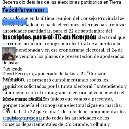
Becerra dio detalles de las elecciones partidarias en Tierra
del Fuego.
Te podría interesar...
Recordó que en la última reunión del Consejo Provincial se
Argentina
votó el llamado a fecha de elecciones internas para renovar
autoridades partidarias, para el 22 de septiembre del
Inscriptos para el TC en Neuquén
corriente año. También se conformó la Junta Electoral que
se reunió, armó un cronograma electoral de acuerdo a la
fecha mencionada y en ese cronograma electoral, el 24 de
junio se vencían los plazos de presentación de apoderados
de listas.
Publicado
David Ferreyra, apoderado de la Lista 22 “Corazón
1 año atrás
Peronista”, se presentó cumplimentando todos los
requisitos solicitados por la Junta Electoral. “Entendiendo y
en
cumpliendo con el cronograma electoral al vencimiento el
plazo de esta fecha los únicos que vamos a presentar,
26 de marzo de 2025
porque todavía el cronograma electoral sigue en marcha,
Por
sería la Lista 22 que el día 1 de julio debe cumplimentar los
requisitos presentando todas las autoridades de los
NICOLAS PIERSON
consejos departamentales de Río Grande, Tolhuin y