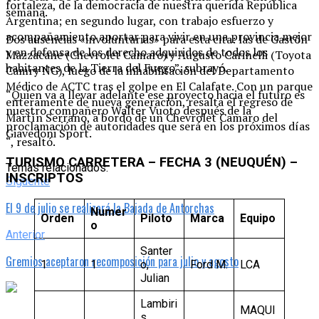
fortaleza, de la democracia de nuestra querida República
semana.
Argentina; en segundo lugar, con trabajo esfuerzo y
acompañamiento aportar para vivir en una provincia mejor
Dos ausencias «involuntarias» para esta cita: las de Gastón
y en defensa de los derecho adquiridos de todos los
Mazzacane (Chevrolet Camaro) y Augusto Carinelli (Toyota
habitantes de la Tierra del Fuego”, subrayó.
Camry NG), luego de la inhabilitación del Departamento
Médico de ACTC tras el golpe en El Calafate. Con un parque
“Quien va a llevar adelante ese proyecto hacia el futuro es
enteramente de nueva generación, resalta el regreso de
nuestro compañero Walter Vuoto después de la
Martín Serrano, a bordo de un Chevrolet Camaro del
proclamación de autoridades que será en los próximos días
Giavedoni Sport.
“, resaltó.
TURISMO CARRETERA – FECHA 3 (NEUQUÉN) –
Temas relacionados:
INSCRIPTOS
Siguente
El 9 de julio se realizará la Bajada de Antorchas
Numer
Orden
Piloto
Marca
Equipo
o
Anterior
Santer
Gremios aceptaron recomposición para julio y agosto
1
1
o,
Ford M.
LCA
Julian
Lambiri
MAQUI
s,