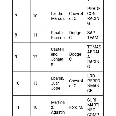
PRADE
Landa,
Chevrol
CON
7
10
Marcos
et C.
RACIN
G
Risatti,
Dodge
SAP
8
11
Ricardo
C.
TEAM
TOMAS
Castell
ABDAL
ano,
Dodge
9
12
A
Jonata
C.
RACIN
n
G
LRD
Ebarlin,
Chevrol
PERFO
10
13
Juan
et C.
NMAN
Jose
CE
GURI
Martine
MARTI
11
18
z,
Ford M.
NEZ
Agustin
COMP.