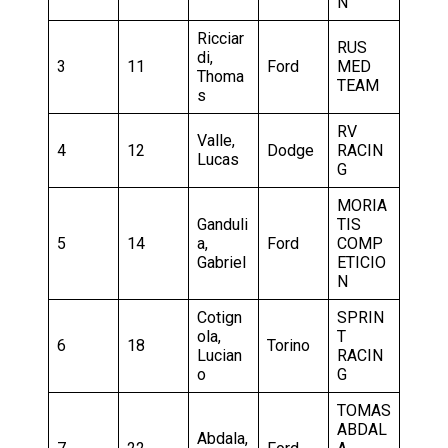
N
Ricciar
RUS
di,
3
11
Ford
MED
Thoma
TEAM
s
RV
Valle,
4
12
Dodge
RACIN
Lucas
G
MORIA
Ganduli
TIS
5
14
a,
Ford
COMP
Gabriel
ETICIO
N
Cotign
SPRIN
ola,
T
6
18
Torino
Lucian
RACIN
o
G
TOMAS
ABDAL
Abdala,