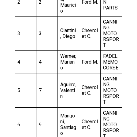
2
2
Ford M.
N
Maurici
PARTS
o
CANNI
NG
Ciantini
Chevrol
3
3
MOTO
, Diego
et C.
RSPOR
T
Werner,
FADEL
4
4
Marian
Ford M.
MEMO
o
CORSE
CANNI
Aguirre,
NG
Chevrol
5
7
Valenti
MOTO
et C.
n
RSPOR
T
CANNI
Mango
NG
ni,
Chevrol
6
9
MOTO
Santiag
et C.
RSPOR
o
T