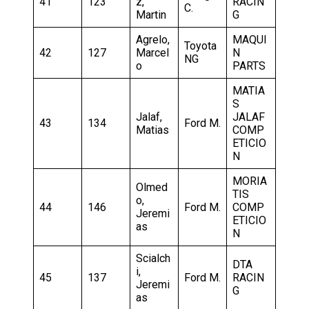
41
123
z,
RACIN
C.
Martin
G
Agrelo,
MAQUI
Toyota
42
127
Marcel
N
NG
o
PARTS
MATIA
S
Jalaf,
JALAF
43
134
Ford M.
Matias
COMP
ETICIO
N
MORIA
Olmed
TIS
o,
44
146
Ford M.
COMP
Jeremi
ETICIO
as
N
Scialch
DTA
i,
45
137
Ford M.
RACIN
Jeremi
G
as