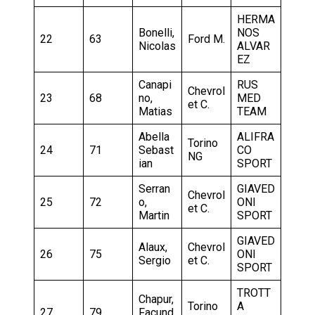
HERMA
Bonelli,
NOS
22
63
Ford M.
Nicolas
ALVAR
EZ
Canapi
RUS
Chevrol
23
68
no,
MED
et C.
Matias
TEAM
Abella
ALIFRA
Torino
24
71
Sebast
CO
NG
ian
SPORT
Serran
GIAVED
Chevrol
25
72
o,
ONI
et C.
Martin
SPORT
GIAVED
Alaux,
Chevrol
26
75
ONI
Sergio
et C.
SPORT
TROTT
Chapur,
Torino
A
27
79
Facund