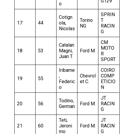
G129
o
SPRIN
Cotign
Torino
T
17
44
ola,
NG
RACIN
Nicolas
G
CM
Catalan
MOTO
18
53
Magni,
Ford M.
R
Juan T.
SPORT
Iribarne
COIRO
,
Chevrol
COMP
19
55
Federic
et C.
ETICIO
o
N
JT
Todino,
20
56
Ford M.
RACIN
German
G
Teti,
JT
21
60
Jeroni
Ford M.
RACIN
mo
G