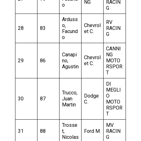
NG
RACIN
o
G
Arduss
RV
o,
Chevrol
28
83
RACIN
Facund
et C.
G
o
CANNI
Canapi
NG
Chevrol
29
86
no,
MOTO
et C.
Agustin
RSPOR
T
DI
MEGLI
Trucco,
Dodge
O
30
87
Juan
C.
MOTO
Martin
RSPOR
T
Trosse
MV
31
88
t,
Ford M.
RACIN
Nicolas
G