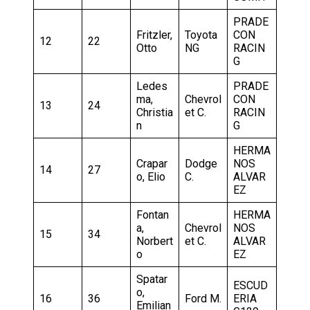
PRADE
Fritzler,
Toyota
CON
12
22
Otto
NG
RACIN
G
Ledes
PRADE
ma,
Chevrol
CON
13
24
Christia
et C.
RACIN
n
G
HERMA
Crapar
Dodge
NOS
14
27
o, Elio
C.
ALVAR
EZ
Fontan
HERMA
a,
Chevrol
NOS
15
34
Norbert
et C.
ALVAR
o
EZ
Spatar
ESCUD
o,
16
36
Ford M.
ERIA
Emilian