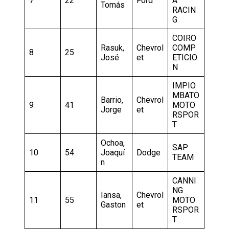
7
22
Ford
A
Tomás
RACIN
G
COIRO
Rasuk,
Chevrol
COMP
8
25
José
et
ETICIO
N
IMPIO
MBATO
Barrio,
Chevrol
9
41
MOTO
Jorge
et
RSPOR
T
Ochoa,
SAP
10
54
Joaquí
Dodge
TEAM
n
CANNI
NG
Iansa,
Chevrol
11
55
MOTO
Gaston
et
RSPOR
T