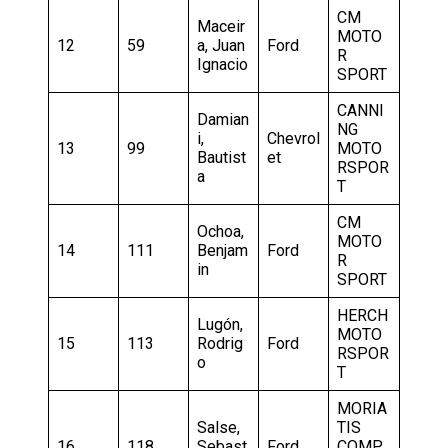
CM
Maceir
MOTO
12
59
a, Juan
Ford
R
Ignacio
SPORT
CANNI
Damian
NG
i,
Chevrol
13
99
MOTO
Bautist
et
RSPOR
a
T
CM
Ochoa,
MOTO
14
111
Benjam
Ford
R
in
SPORT
HERCH
Lugón,
MOTO
15
113
Rodrig
Ford
RSPOR
o
T
MORIA
Salse,
TIS
16
118
Sebast
Ford
COMP