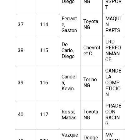
Diego
NG
RSPOR
T
Ferrant
MAQUI
Toyota
37
114
e,
N
NG
Gaston
PARTS
LRD
De
Chevrol
PERFO
38
115
Carlo,
et C.
NMAN
Diego
CE
CANDE
Candel
LA
Torino
39
116
a,
COMP
NG
Kevin
ETICIO
N
PRADE
Rossi,
Toyota
CON
40
117
Matias
NG
RACIN
G
Vazque
MV
Dodge