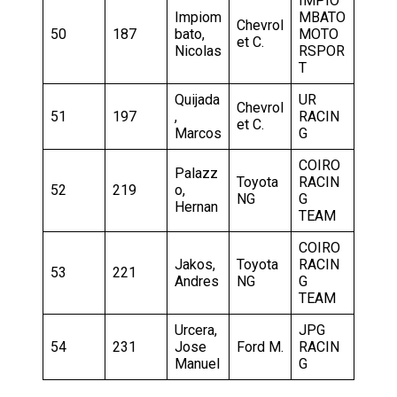
IMPIO
Impiom
MBATO
Chevrol
50
187
bato,
MOTO
et C.
Nicolas
RSPOR
T
Quijada
UR
Chevrol
51
197
,
RACIN
et C.
Marcos
G
COIRO
Palazz
Toyota
RACIN
52
219
o,
NG
G
Hernan
TEAM
COIRO
Jakos,
Toyota
RACIN
53
221
Andres
NG
G
TEAM
Urcera,
JPG
54
231
Jose
Ford M.
RACIN
Manuel
G