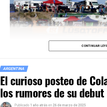
ANTERIOR
Se va a la MLS: Langoni se despidió de
Boca y viaja a Boston
CONTINUAR LEY
ARGENTINA
El curioso posteo de Col
los rumores de su debut
Se viven las horas previas a la tercera presentació
2025. El Autódromo «Parque Provincia de Neuquén» 
Publicado
1 año atrás
en
26 de marzo de 2025
completa el recorrido por la Patagonia. Un total de 