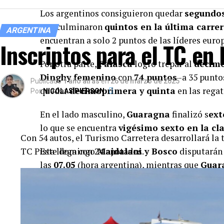
Los argentinos consiguieron quedar
segundos
que culminaron
quintos en la última carre
ARGENTINA
encuentran a solo 2 puntos de las líderes euro
Inscriptos para el TC en
Por otra parte,
Falasca
logró trepar al
decimo
Dinghy femenino
con
74 puntos
-a 35 puntos
Publicado
1 año atrás
en
26 de marzo de 2025
quedar
decimoprimera y quinta
en las regat
Por
NICOLAS PIERSON
En el lado masculino,
Guaragna
finalizó s
ext
lo que se encuentra
vigésimo sexto en la cla
Con 54 autos, el Turismo Carretera desarrollará la 
TC Pista llega con 24 anotados.
Este domingo
Majdalani y Bosco
disputarán t
las
07.05
(hora argentina), mientras que
Guar
horario. Por el lado de
Falasca
, correrá su sép
argentina)
TEMAS RELACIONADOS: