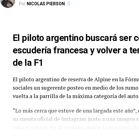
Por
NICOLAS PIERSON
semana.
Dos ausencias «involuntarias» para esta cita: las 
Augusto Carinelli (Toyota Camry NG), luego de la
El piloto argentino buscará ser 
de ACTC tras el golpe en El Calafate. Con un parq
resalta el regreso de Martín Serrano, a bordo de u
escudería francesa y volver a ten
de la F1
TURISMO CARRETERA – FECHA 3 (
Orden
Numero
Piloto
El piloto argentino de reserva de Alpine en la Fórm
sociales un sugerente posteo en medio de los rumor
1
1
Santero, Julian
vuelta a la parrilla de la máxima categoría del au
2
2
Lambiris, Mauri
3
3
Ciantini, Diego
“Lo más cerca que estuve de una largada este año”, e
su cuenta oficial de Instagram junto a una imagen s
4
4
Werner, Marian
cabo el pasado fin de semana, donde la escudería f
resultados.https://alpha-app.tadevel-