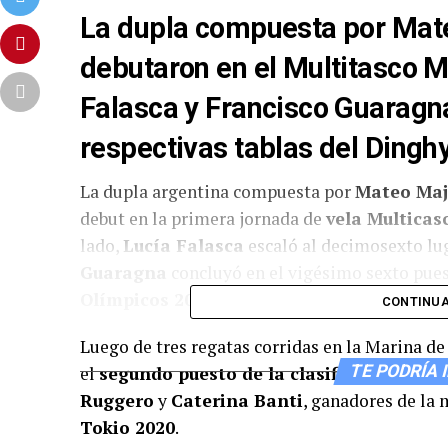
La dupla compuesta por Mat
debutaron en el Multitasco M
Falasca y Francisco Guaragn
respectivas tablas del Dinghy
La dupla argentina compuesta por
Mateo Maj
debut en la primera jornada de
vela Multicas
lado,
Lucía Falasca
escaló al decimosexto lu
Guaragna
concluyó en el vigésimo sexto pue
Olímpicos 2024.
CONTINUA
Luego de tres regatas corridas en la Marina de 
TE PODRÍA 
el
segundo puesto de la clasificación gene
Ruggero
y
Caterina Banti
, ganadores de la 
Tokio 2020
.