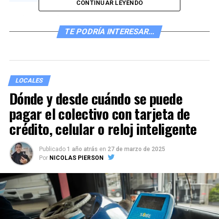
CONTINUAR LEYENDO
30 de marzo de 2024,
TE PODRÍA INTERESAR...
10:05
LOCALES
Dónde y desde cuándo se puede
pagar el colectivo con tarjeta de
crédito, celular o reloj inteligente
Publicado
1 año atrás
en
27 de marzo de 2025
Por
NICOLAS PIERSON
Ushuaia: realizan operativos territoriales para avanzar en la
regulación del Valle de Andorra Foto: Prensa