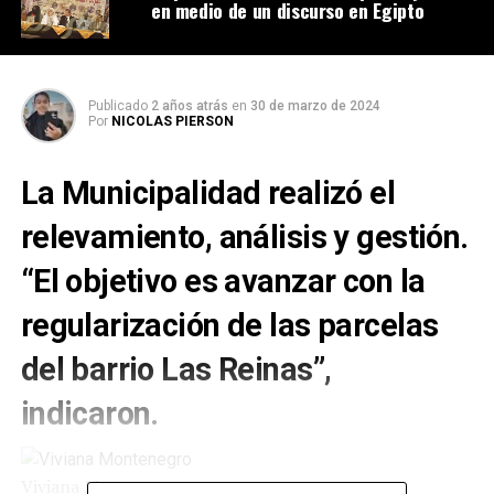
en medio de un discurso en Egipto
Publicado
2 años atrás
en
30 de marzo de 2024
Por
NICOLAS PIERSON
La Municipalidad realizó el
relevamiento, análisis y gestión.
“El objetivo es avanzar con la
regularización de las parcelas
del barrio Las Reinas”,
indicaron.
Viviana Montenegro