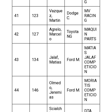
G
Vazque
MV
Dodge
41
123
z,
RACIN
C.
Martin
G
Agrelo,
MAQUI
Toyota
42
127
Marcel
N
NG
o
PARTS
MATIA
S
Jalaf,
JALAF
43
134
Ford M.
Matias
COMP
ETICIO
N
MORIA
Olmed
TIS
o,
44
146
Ford M.
COMP
Jeremi
ETICIO
as
N
Scialch
DTA