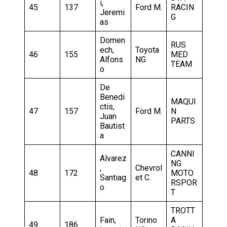
i,
45
137
Ford M.
RACIN
Jeremi
G
as
Domen
RUS
ech,
Toyota
46
155
MED
Alfons
NG
TEAM
o
De
Benedi
MAQUI
ctis,
47
157
Ford M.
N
Juan
PARTS
Bautist
a
CANNI
Alvarez
NG
,
Chevrol
48
172
MOTO
Santiag
et C.
RSPOR
o
T
TROTT
Fain,
Torino
A
49
186