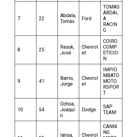
TOMAS
ABDAL
Abdala,
7
22
Ford
A
Tomás
RACIN
G
COIRO
Rasuk,
Chevrol
COMP
8
25
José
et
ETICIO
N
IMPIO
MBATO
Barrio,
Chevrol
9
41
MOTO
Jorge
et
RSPOR
T
Ochoa,
SAP
10
54
Joaquí
Dodge
TEAM
n
CANNI
NG
Iansa,
Chevrol