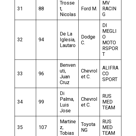
Trosse
MV
31
88
t,
Ford M.
RACIN
Nicolas
G
DI
MEGLI
De La
Dodge
O
32
94
Iglesia,
C.
MOTO
Lautaro
RSPOR
T
Benven
ALIFRA
uti,
Chevrol
33
96
CO
Juan
et C.
SPORT
Cruz
Di
RUS
Palma,
Chevrol
34
99
MED
Luis
et C.
TEAM
Jose
Martine
RUS
Toyota
35
107
z,
MED
NG
Tobias
TEAM