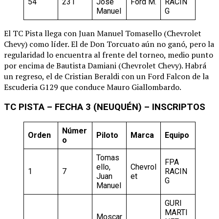
54
231
Jose
Ford M.
RACIN
Manuel
G
El TC Pista llega con Juan Manuel Tomasello (Chevrolet
Chevy) como líder. El de Don Torcuato aún no ganó, pero la
regularidad lo encuentra al frente del torneo, medio punto
por encima de Bautista Damiani (Chevrolet Chevy). Habrá
un regreso, el de Cristian Beraldi con un Ford Falcon de la
Escuderia G129 que conduce Mauro Giallombardo.
TC PISTA – FECHA 3 (NEUQUÉN) – INSCRIPTOS
Númer
Orden
Piloto
Marca
Equipo
o
Tomas
FPA
ello,
Chevrol
1
7
RACIN
Juan
et
G
Manuel
GURI
MARTI
Moscar