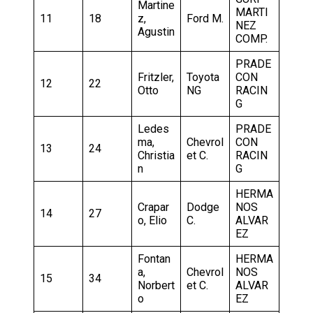
Martine
MARTI
11
18
z,
Ford M.
NEZ
Agustin
COMP.
PRADE
Fritzler,
Toyota
CON
12
22
Otto
NG
RACIN
G
Ledes
PRADE
ma,
Chevrol
CON
13
24
Christia
et C.
RACIN
n
G
HERMA
Crapar
Dodge
NOS
14
27
o, Elio
C.
ALVAR
EZ
Fontan
HERMA
a,
Chevrol
NOS
15
34
Norbert
et C.
ALVAR
o
EZ