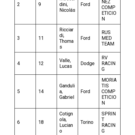
NEZ
2
9
dini,
Ford
COMP
Nicolás
ETICIO
N
Ricciar
RUS
di,
3
11
Ford
MED
Thoma
TEAM
s
RV
Valle,
4
12
Dodge
RACIN
Lucas
G
MORIA
Ganduli
TIS
5
14
a,
Ford
COMP
Gabriel
ETICIO
N
Cotign
SPRIN
ola,
T
6
18
Torino
Lucian
RACIN
o
G