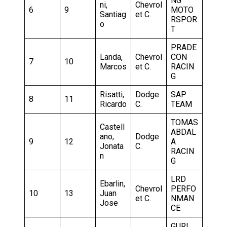
NG
ni,
Chevrol
6
9
MOTO
Santiag
et C.
RSPOR
o
T
PRADE
Landa,
Chevrol
CON
7
10
Marcos
et C.
RACIN
G
Risatti,
Dodge
SAP
8
11
Ricardo
C.
TEAM
TOMAS
Castell
ABDAL
ano,
Dodge
9
12
A
Jonata
C.
RACIN
n
G
LRD
Ebarlin,
Chevrol
PERFO
10
13
Juan
et C.
NMAN
Jose
CE
GURI