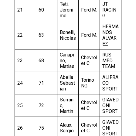
Teti,
JT
21
60
Jeroni
Ford M.
RACIN
mo
G
HERMA
Bonelli,
NOS
22
63
Ford M.
Nicolas
ALVAR
EZ
Canapi
RUS
Chevrol
23
68
no,
MED
et C.
Matias
TEAM
Abella
ALIFRA
Torino
24
71
Sebast
CO
NG
ian
SPORT
Serran
GIAVED
Chevrol
25
72
o,
ONI
et C.
Martin
SPORT
GIAVED
Alaux,
Chevrol
26
75
ONI
Sergio
et C.
SPORT