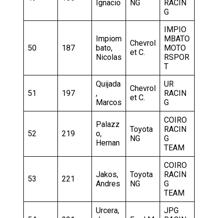
Ignacio
NG
RACIN
G
IMPIO
Impiom
MBATO
Chevrol
50
187
bato,
MOTO
et C.
Nicolas
RSPOR
T
Quijada
UR
Chevrol
51
197
,
RACIN
et C.
Marcos
G
COIRO
Palazz
Toyota
RACIN
52
219
o,
NG
G
Hernan
TEAM
COIRO
Jakos,
Toyota
RACIN
53
221
Andres
NG
G
TEAM
Urcera,
JPG