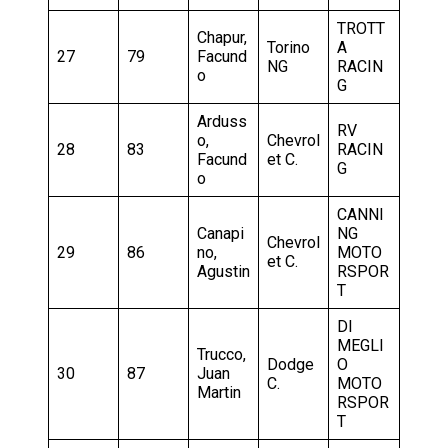
TROTT
Chapur,
Torino
A
27
79
Facund
NG
RACIN
o
G
Arduss
RV
o,
Chevrol
28
83
RACIN
Facund
et C.
G
o
CANNI
Canapi
NG
Chevrol
29
86
no,
MOTO
et C.
Agustin
RSPOR
T
DI
MEGLI
Trucco,
Dodge
O
30
87
Juan
C.
MOTO
Martin
RSPOR
T