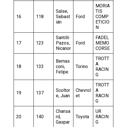
MORIA
Salse,
TIS
16
118
Sebast
Ford
COMP
ián
ETICIO
N
Santilli
FADEL
17
123
Pazos,
Ford
MEMO
Nicanor
CORSE
TROTT
Bernas
A
18
133
coni,
Torino
RACIN
Felipe
G
TROTT
Scoltor
Chevrol
A
19
137
e, Juan
et
RACIN
G
Chansa
UR
20
140
rd,
Toyota
RACIN
Gaspar
G