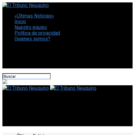
«Últimas Noticias»
Inicio
Nuestro equipo
Política de privacidad
Quienes somos?
CONECTATE CON NOSOTROS
El Tribuno Neuquino
Ushuaia: la Unidad Sanitaria móvil atiende frente al Polo de
Andorra