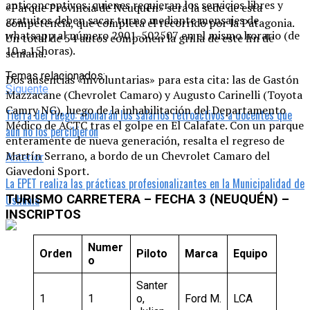
anticonceptivos, quienes requieran los servicios libres y
«Parque Provincia de Neuquén» será la sede de esta
gratuitos deben sacar turno mediante mensajes de
competencia, que completa el recorrido por la Patagonia.
whatsapp al número 2901-502507 en el mismo horario (de
Un total de 54 autos componen la grilla de este fin de
10 a 15horas).
semana.
Temas relacionados:
Dos ausencias «involuntarias» para esta cita: las de Gastón
Siguente
Mazzacane (Chevrolet Camaro) y Augusto Carinelli (Toyota
Camry NG), luego de la inhabilitación del Departamento
Tierra del Fuego: abonarán los salarios retroactivos a docentes que
Médico de ACTC tras el golpe en El Calafate. Con un parque
aún no los percibieron
enteramente de nueva generación, resalta el regreso de
Martín Serrano, a bordo de un Chevrolet Camaro del
Anterior
Giavedoni Sport.
La EPET realiza las prácticas profesionalizantes en la Municipalidad de
Ushuaia
TURISMO CARRETERA – FECHA 3 (NEUQUÉN) –
INSCRIPTOS
Numer
Orden
Piloto
Marca
Equipo
o
Santer
1
1
o,
Ford M.
LCA