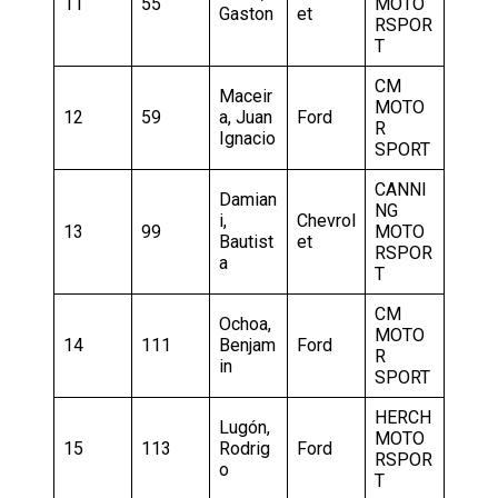
11
55
MOTO
Gaston
et
RSPOR
T
CM
Maceir
MOTO
12
59
a, Juan
Ford
R
Ignacio
SPORT
CANNI
Damian
NG
i,
Chevrol
13
99
MOTO
Bautist
et
RSPOR
a
T
CM
Ochoa,
MOTO
14
111
Benjam
Ford
R
in
SPORT
HERCH
Lugón,
MOTO
15
113
Rodrig
Ford
RSPOR
o
T