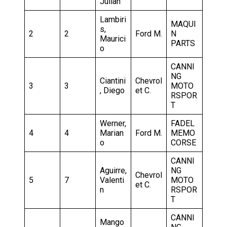
Julian
Lambiri
MAQUI
s,
2
2
Ford M.
N
Maurici
PARTS
o
CANNI
NG
Ciantini
Chevrol
3
3
MOTO
, Diego
et C.
RSPOR
T
Werner,
FADEL
4
4
Marian
Ford M.
MEMO
o
CORSE
CANNI
Aguirre,
NG
Chevrol
5
7
Valenti
MOTO
et C.
n
RSPOR
T
CANNI
Mango