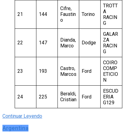
TROTT
Cifre,
A
21
144
Faustin
Torino
RACIN
o
G
GALAR
Dianda,
ZA
22
147
Dodge
Marco
RACIN
G
COIRO
Castro,
COMP
23
193
Ford
Marcos
ETICIO
N
ESCUD
Beraldi,
24
225
Ford
ERIA
Cristian
G129
Continuar Leyendo
Argentina