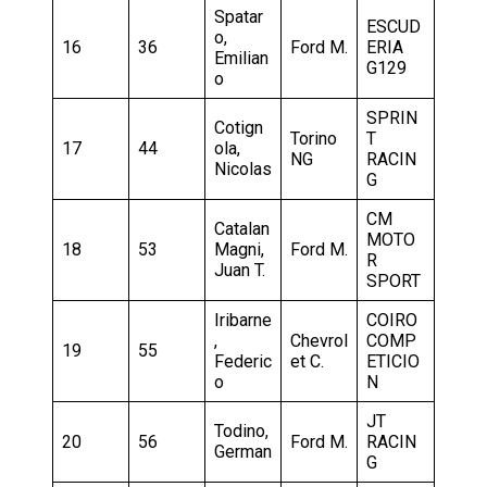
Spatar
ESCUD
o,
16
36
Ford M.
ERIA
Emilian
G129
o
SPRIN
Cotign
Torino
T
17
44
ola,
NG
RACIN
Nicolas
G
CM
Catalan
MOTO
18
53
Magni,
Ford M.
R
Juan T.
SPORT
Iribarne
COIRO
,
Chevrol
COMP
19
55
Federic
et C.
ETICIO
o
N
JT
Todino,
20
56
Ford M.
RACIN
German
G