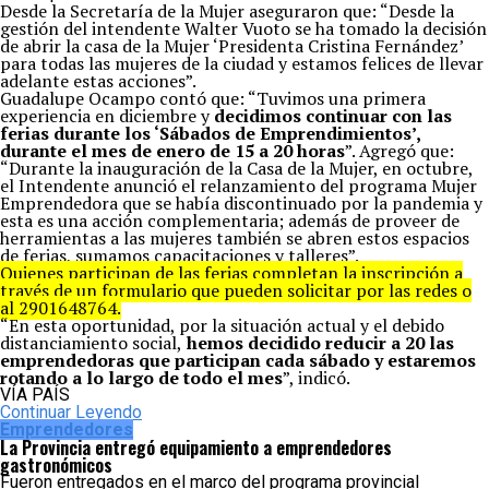
Desde la Secretaría de la Mujer aseguraron que: “Desde la
gestión del intendente Walter Vuoto se ha tomado la decisión
de abrir la casa de la Mujer ‘Presidenta Cristina Fernández’
para todas las mujeres de la ciudad y estamos felices de llevar
adelante estas acciones”.
Guadalupe Ocampo contó que: “Tuvimos una primera
experiencia en diciembre y
decidimos continuar con las
ferias durante los ‘Sábados de Emprendimientos’,
durante el mes de enero de 15 a 20 horas
”. Agregó que:
“Durante la inauguración de la Casa de la Mujer, en octubre,
el Intendente anunció el relanzamiento del programa Mujer
Emprendedora que se había discontinuado por la pandemia y
esta es una acción complementaria; además de proveer de
herramientas a las mujeres también se abren estos espacios
de ferias, sumamos capacitaciones y talleres”.
Quienes participan de las ferias completan la inscripción a
través de un formulario que pueden solicitar por las redes o
al 2901648764.
“En esta oportunidad, por la situación actual y el debido
distanciamiento social,
hemos decidido reducir a 20 las
emprendedoras que participan cada sábado y estaremos
rotando a lo largo de todo el mes
”, indicó.
VÍA PAÍS
Continuar Leyendo
Emprendedores
La Provincia entregó equipamiento a emprendedores
gastronómicos
Fueron entregados en el marco del programa provincial