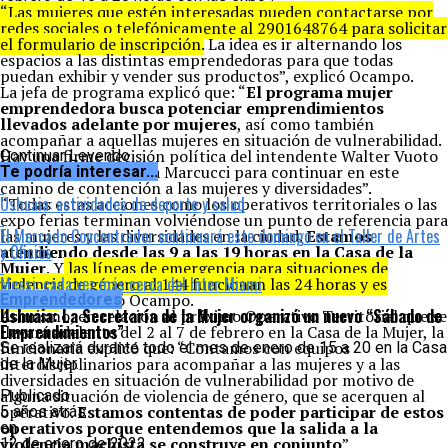
“Las mujeres que estén interesadas pueden contactarse por
redes sociales o telefónicamente al 2901648764 para solicitar
el formulario de inscripción.
La idea es ir alternando los
espacios a las distintas emprendedoras para que todas
puedan exhibir y vender sus productos”, explicó Ocampo.
La jefa de programa explicó que: “
El programa mujer
emprendedora busca potenciar emprendimientos
llevados adelante por mujeres
, así como también
acompañar a aquellas mujeres en situación de vulnerabilidad.
Hay una firme decisión política del intendente Walter Vuoto
Continuar Leyendo
y la secretaria Sabrina Marcucci para continuar en este
Te podría interesar...
camino de contención a las mujeres y diversidades”.
Ushuaia: actividades de deporte y salud
“Todas estas acciones como los operativos territoriales o las
expo ferias terminan volviéndose un punto de referencia para
El Mercado Concentrador continuará este domingo en el Taller de Artes
las mujeres y las diversidades en la ciudad.
Estamos
y Oficios
atendiendo desde las 9 a las 19 horas en la Casa de la
Mujer
. Y
las líneas de emergencia para situaciones de
Messi: cada vez más cerca del Inter Miami
violencia de género al 144 funcionan las 24 horas y es
gratuito
” destacó Ocampo.
Emprendedores
Ushuaia: La Secretaría de la Mujer organizó un nuevo “Sábado de
Asimismo, en relación al próximo Operativo Territorial que se
Emprendimientos”
llevará adelante del 2 al 7 de febrero en la Casa de la Mujer, la
funcionaria explicó que: “Contamos con equipos
Se realizará durante todo el mes de enero de 15 a 20 en la Casa
interdisciplinarios para acompañar a las mujeres y a las
de la Mujer.
diversidades en situación de vulnerabilidad por motivo de
alguna situación de violencia de género, que se acerquen al
Publicado
operativo.
Estamos contentas de poder participar de estos
5 años atrás
operativos porque entendemos que la salida a la
en
violencia machista se construye en conjunto
”.
12 de enero de 2022