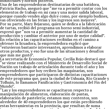
industriales y hornos pizzeros.
Una de las emprendedoras destinatarias de una batidora,
Patricia Hacho, aseguró que “me va a permitir contar con los
elementos de trabajo en mi casa y una mejor salida laboral,
porque cuando vendes algo dulce como, por ejemplo budines,
vas ofreciendo en las ferias y los ingresos son mejores”.
Por su parte, Mary Bejarano, quien se dedica a la fabricación
de tartas, recibió del programa un horno semi industrial,
expresó que “nos va a permitir aumentar la cantidad de
producción y cambiar el anterior por uno de mejor calidad”.
En relación a las capacitaciones recibidas en el camino a
obtener la licuadora, la emprendedora explicó que
“estuvieron bastante interesantes, aprendimos a elaborar
otros productos, y eso fue una de las situaciones y desafíos
que más me gustó”.
La secretaria de Economía Popular, Cecilia Rojo destacó que
“se viene realizando con el Ministerio de Desarrollo Social de
Nación un trabajo de articulación durante todo el año y los
emprendedores que hoy reciben las maquinarias, son
emprendedores que participaron de distintas capacitaciones
de éste programa que, para la ciudad de Ushuaia, Río Grande y
Tolhuin, lo llamamos Panificación y Gastronomía del Fin del
Mundo”.
“Las y los emprendedores se capacitaron respecto a
manipulación de alimentos, elaboración de pastas,
elaboración de pastelería; estamos muy contentos, son
alrededor de 40 emprendedores los que están percibiendo
estas herramientas en la provincia, que resultan de suma