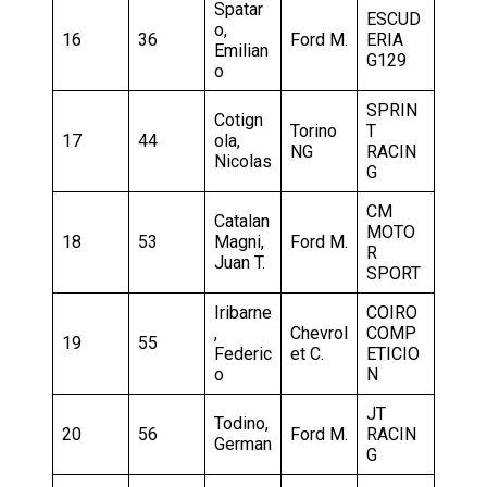
Spatar
ESCUD
o,
16
36
Ford M.
ERIA
Emilian
G129
o
SPRIN
Cotign
Torino
T
17
44
ola,
NG
RACIN
Nicolas
G
CM
Catalan
MOTO
18
53
Magni,
Ford M.
R
Juan T.
SPORT
Iribarne
COIRO
,
Chevrol
COMP
19
55
Federic
et C.
ETICIO
o
N
JT
Todino,
20
56
Ford M.
RACIN
German
G