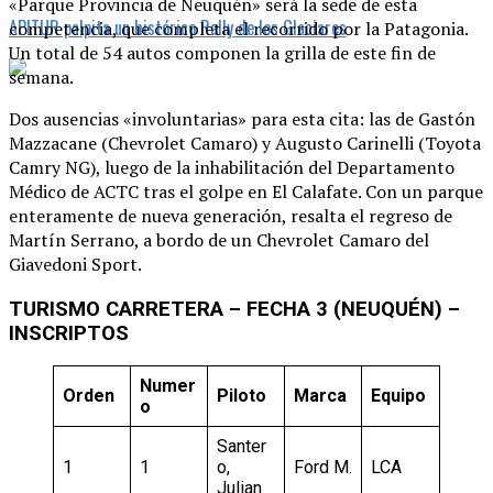
«Parque Provincia de Neuquén» será la sede de esta
APITUR palpita un histórico Rally de los Glaciares
competencia, que completa el recorrido por la Patagonia.
Un total de 54 autos componen la grilla de este fin de
semana.
Dos ausencias «involuntarias» para esta cita: las de Gastón
Mazzacane (Chevrolet Camaro) y Augusto Carinelli (Toyota
Camry NG), luego de la inhabilitación del Departamento
Médico de ACTC tras el golpe en El Calafate. Con un parque
enteramente de nueva generación, resalta el regreso de
Martín Serrano, a bordo de un Chevrolet Camaro del
Giavedoni Sport.
TURISMO CARRETERA – FECHA 3 (NEUQUÉN) –
INSCRIPTOS
Numer
Orden
Piloto
Marca
Equipo
o
Santer
1
1
o,
Ford M.
LCA
Julian