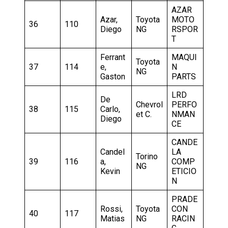
AZAR
Azar,
Toyota
MOTO
36
110
Diego
NG
RSPOR
T
Ferrant
MAQUI
Toyota
37
114
e,
N
NG
Gaston
PARTS
LRD
De
Chevrol
PERFO
38
115
Carlo,
et C.
NMAN
Diego
CE
CANDE
Candel
LA
Torino
39
116
a,
COMP
NG
Kevin
ETICIO
N
PRADE
Rossi,
Toyota
CON
40
117
Matias
NG
RACIN