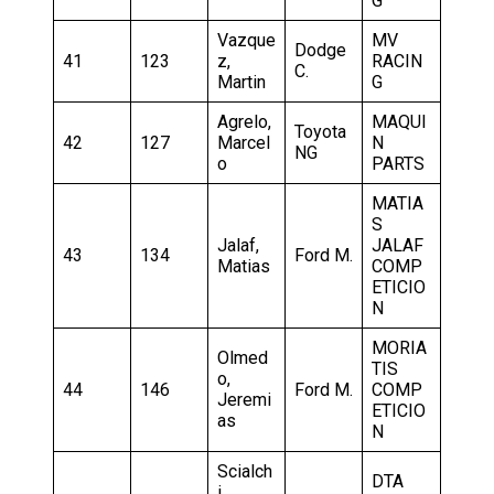
G
Vazque
MV
Dodge
41
123
z,
RACIN
C.
Martin
G
Agrelo,
MAQUI
Toyota
42
127
Marcel
N
NG
o
PARTS
MATIA
S
Jalaf,
JALAF
43
134
Ford M.
Matias
COMP
ETICIO
N
MORIA
Olmed
TIS
o,
44
146
Ford M.
COMP
Jeremi
ETICIO
as
N
Scialch
DTA
i,