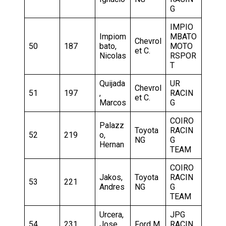
G
IMPIO
Impiom
MBATO
Chevrol
50
187
bato,
MOTO
et C.
Nicolas
RSPOR
T
Quijada
UR
Chevrol
51
197
,
RACIN
et C.
Marcos
G
COIRO
Palazz
Toyota
RACIN
52
219
o,
NG
G
Hernan
TEAM
COIRO
Jakos,
Toyota
RACIN
53
221
Andres
NG
G
TEAM
Urcera,
JPG
54
231
Jose
Ford M.
RACIN