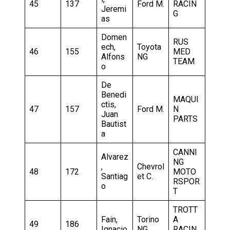
45
137
Ford M.
RACIN
Jeremi
G
as
Domen
RUS
ech,
Toyota
46
155
MED
Alfons
NG
TEAM
o
De
Benedi
MAQUI
ctis,
47
157
Ford M.
N
Juan
PARTS
Bautist
a
CANNI
Alvarez
NG
,
Chevrol
48
172
MOTO
Santiag
et C.
RSPOR
o
T
TROTT
Fain,
Torino
A
49
186
Ignacio
NG
RACIN