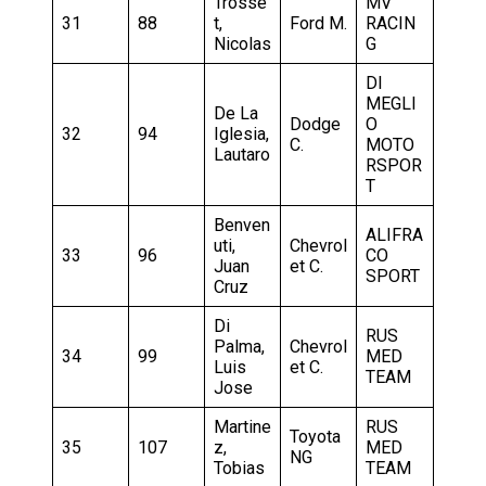
Trosse
MV
31
88
t,
Ford M.
RACIN
Nicolas
G
DI
MEGLI
De La
Dodge
O
32
94
Iglesia,
C.
MOTO
Lautaro
RSPOR
T
Benven
ALIFRA
uti,
Chevrol
33
96
CO
Juan
et C.
SPORT
Cruz
Di
RUS
Palma,
Chevrol
34
99
MED
Luis
et C.
TEAM
Jose
Martine
RUS
Toyota
35
107
z,
MED
NG
Tobias
TEAM