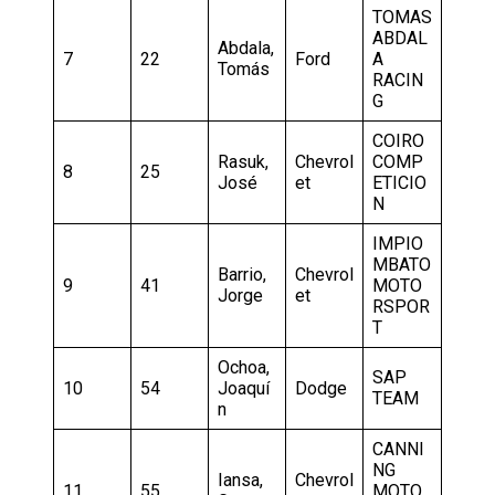
TOMAS
ABDAL
Abdala,
7
22
Ford
A
Tomás
RACIN
G
COIRO
Rasuk,
Chevrol
COMP
8
25
José
et
ETICIO
N
IMPIO
MBATO
Barrio,
Chevrol
9
41
MOTO
Jorge
et
RSPOR
T
Ochoa,
SAP
10
54
Joaquí
Dodge
TEAM
n
CANNI
NG
Iansa,
Chevrol
11
55
MOTO