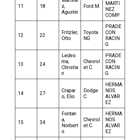
Martine
MARTI
11
18
z,
Ford M.
NEZ
Agustin
COMP.
PRADE
Fritzler,
Toyota
CON
12
22
Otto
NG
RACIN
G
Ledes
PRADE
ma,
Chevrol
CON
13
24
Christia
et C.
RACIN
n
G
HERMA
Crapar
Dodge
NOS
14
27
o, Elio
C.
ALVAR
EZ
Fontan
HERMA
a,
Chevrol
NOS
15
34
Norbert
et C.
ALVAR
o
EZ