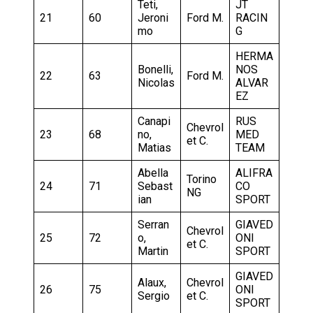
Teti,
JT
21
60
Jeroni
Ford M.
RACIN
mo
G
HERMA
Bonelli,
NOS
22
63
Ford M.
Nicolas
ALVAR
EZ
Canapi
RUS
Chevrol
23
68
no,
MED
et C.
Matias
TEAM
Abella
ALIFRA
Torino
24
71
Sebast
CO
NG
ian
SPORT
Serran
GIAVED
Chevrol
25
72
o,
ONI
et C.
Martin
SPORT
GIAVED
Alaux,
Chevrol
26
75
ONI
Sergio
et C.
SPORT