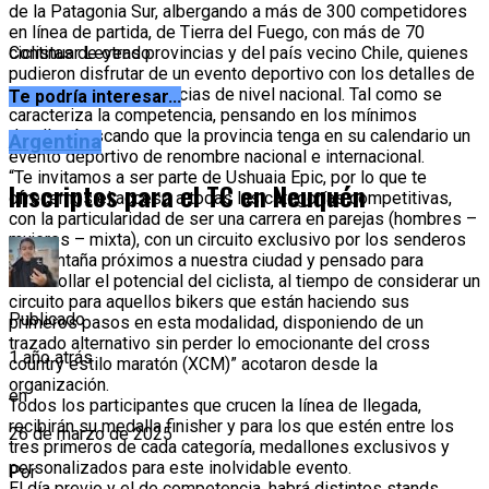
de la Patagonia Sur, albergando a más de 300 competidores
en línea de partida, de Tierra del Fuego, con más de 70
ciclistas de otras provincias y del país vecino Chile, quienes
Continuar Leyendo
pudieron disfrutar de un evento deportivo con los detalles de
las grandes competencias de nivel nacional. Tal como se
Te podría interesar...
caracteriza la competencia, pensando en los mínimos
detalles buscando que la provincia tenga en su calendario un
Argentina
evento deportivo de renombre nacional e internacional.
“Te invitamos a ser parte de Ushuaia Epic, por lo que te
Inscriptos para el TC en Neuquén
ofrecemos el acceso a todas las categorías competitivas,
con la particularidad de ser una carrera en parejas (hombres –
mujeres – mixta), con un circuito exclusivo por los senderos
de montaña próximos a nuestra ciudad y pensado para
desarrollar el potencial del ciclista, al tiempo de considerar un
circuito para aquellos bikers que están haciendo sus
Publicado
primeros pasos en esta modalidad, disponiendo de un
trazado alternativo sin perder lo emocionante del cross
1 año atrás
country estilo maratón (XCM)” acotaron desde la
organización.
en
Todos los participantes que crucen la línea de llegada,
recibirán su medalla finisher y para los que estén entre los
26 de marzo de 2025
tres primeros de cada categoría, medallones exclusivos y
personalizados para este inolvidable evento.
Por
El día previo y el de competencia, habrá distintos stands