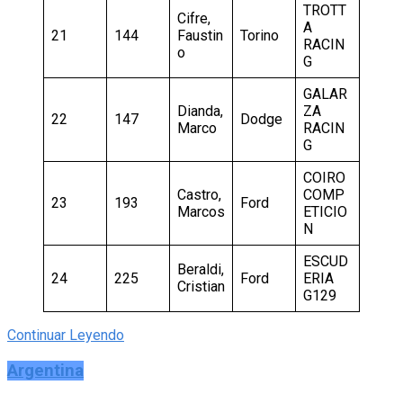
TROTT
Cifre,
A
21
144
Faustin
Torino
RACIN
o
G
GALAR
Dianda,
ZA
22
147
Dodge
Marco
RACIN
G
COIRO
Castro,
COMP
23
193
Ford
Marcos
ETICIO
N
ESCUD
Beraldi,
24
225
Ford
ERIA
Cristian
G129
Continuar Leyendo
Argentina