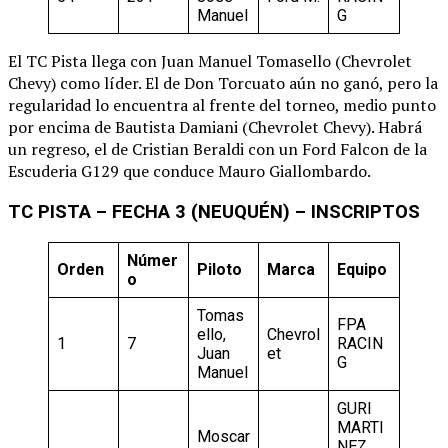
Manuel
G
El TC Pista llega con Juan Manuel Tomasello (Chevrolet
Chevy) como líder. El de Don Torcuato aún no ganó, pero la
regularidad lo encuentra al frente del torneo, medio punto
por encima de Bautista Damiani (Chevrolet Chevy). Habrá
un regreso, el de Cristian Beraldi con un Ford Falcon de la
Escuderia G129 que conduce Mauro Giallombardo.
TC PISTA – FECHA 3 (NEUQUÉN) – INSCRIPTOS
Númer
Orden
Piloto
Marca
Equipo
o
Tomas
FPA
ello,
Chevrol
1
7
RACIN
Juan
et
G
Manuel
GURI
MARTI
Moscar
NEZ