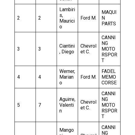
Lambiri
MAQUI
s,
2
2
Ford M.
N
Maurici
PARTS
o
CANNI
NG
Ciantini
Chevrol
3
3
MOTO
, Diego
et C.
RSPOR
T
Werner,
FADEL
4
4
Marian
Ford M.
MEMO
o
CORSE
CANNI
Aguirre,
NG
Chevrol
5
7
Valenti
MOTO
et C.
n
RSPOR
T
CANNI
Mango
NG