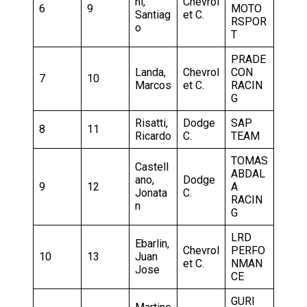
ni,
Chevrol
6
9
MOTO
Santiag
et C.
RSPOR
o
T
PRADE
Landa,
Chevrol
CON
7
10
Marcos
et C.
RACIN
G
Risatti,
Dodge
SAP
8
11
Ricardo
C.
TEAM
TOMAS
Castell
ABDAL
ano,
Dodge
9
12
A
Jonata
C.
RACIN
n
G
LRD
Ebarlin,
Chevrol
PERFO
10
13
Juan
et C.
NMAN
Jose
CE
GURI