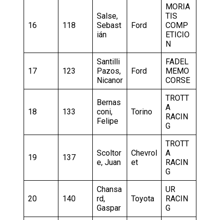
MORIA
Salse,
TIS
16
118
Sebast
Ford
COMP
ián
ETICIO
N
Santilli
FADEL
17
123
Pazos,
Ford
MEMO
Nicanor
CORSE
TROTT
Bernas
A
18
133
coni,
Torino
RACIN
Felipe
G
TROTT
Scoltor
Chevrol
A
19
137
e, Juan
et
RACIN
G
Chansa
UR
20
140
rd,
Toyota
RACIN
Gaspar
G