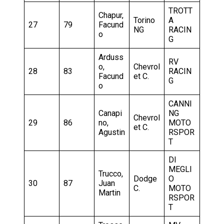
TROTT
Chapur,
Torino
A
27
79
Facund
NG
RACIN
o
G
Arduss
RV
o,
Chevrol
28
83
RACIN
Facund
et C.
G
o
CANNI
Canapi
NG
Chevrol
29
86
no,
MOTO
et C.
Agustin
RSPOR
T
DI
MEGLI
Trucco,
Dodge
O
30
87
Juan
C.
MOTO
Martin
RSPOR
T