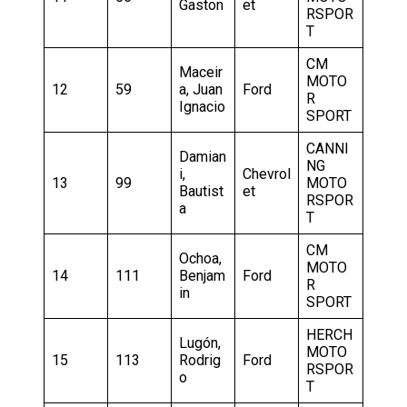
Gaston
et
RSPOR
T
CM
Maceir
MOTO
12
59
a, Juan
Ford
R
Ignacio
SPORT
CANNI
Damian
NG
i,
Chevrol
13
99
MOTO
Bautist
et
RSPOR
a
T
CM
Ochoa,
MOTO
14
111
Benjam
Ford
R
in
SPORT
HERCH
Lugón,
MOTO
15
113
Rodrig
Ford
RSPOR
o
T