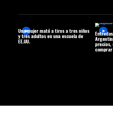
Una mujer mató a tiros a tres niños
Entradas
y tres adultos en una escuela de
Argentin
EE.UU.
precios,
comprar