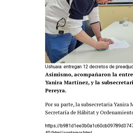
Ushuaia: entregan 12 decretos de preadjud
Asimismo, acompañaron la entrega
Yanira Martínez, y la subsecretar
Pereyra.
Por su parte, la subsecretaria Yanira 
Secretaría de Hábitat y Ordenamiento 
https://b981d1ee3b0a1c60cb09789d37478
40/html/container.html