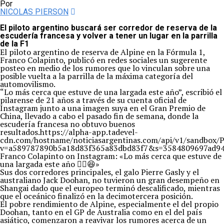
Por
NICOLAS PIERSON
El piloto argentino buscará ser corredor de reserva de la
escudería francesa y volver a tener un lugar en la parrilla
de la F1
El piloto argentino de reserva de Alpine en la Fórmula 1,
Franco Colapinto, publicó en redes sociales un sugerente
posteo en medio de los rumores que lo vinculan sobre una
posible vuelta a la parrilla de la máxima categoría del
automovilismo.
“Lo más cerca que estuve de una largada este año”, escribió el
pilarense de 21 años a través de su cuenta oficial de
Instagram junto a una imagen suya en el Gran Premio de
China, llevado a cabo el pasado fin de semana, donde la
escudería francesa no obtuvo buenos
resultados.https://alpha-app.tadevel-
cdn.com/hostname/noticiasargentinas.com/api/v1/s
v=a589787890b5a18d83f365a83dbd83f7&s=3584809697ad94
Franco Colapinto on Instagram: «Lo más cerca que estuve de
una largada este año ✌🏼😆»
Sus dos corredores principales, el galo Pierre Gasly y el
australiano Jack Doohan, no tuvieron un gran desempeño en
Shangai dado que el europeo terminó descalificado, mientras
que el oceánico finalizó en la decimotercera posición.
El pobre rendimiento de Alpine, especialmente el del propio
Doohan, tanto en el GP de Australia como en el del país
asiático, comenzaron a reavivar los rumores acerca de un