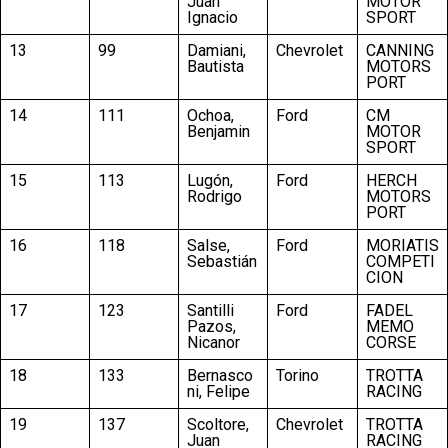
Juan
MOTOR
Ignacio
SPORT
13
99
Damiani,
Chevrolet
CANNING
Bautista
MOTORS
PORT
14
111
Ochoa,
Ford
CM
Benjamin
MOTOR
SPORT
15
113
Lugón,
Ford
HERCH
Rodrigo
MOTORS
PORT
16
118
Salse,
Ford
MORIATIS
Sebastián
COMPETI
CION
17
123
Santilli
Ford
FADEL
Pazos,
MEMO
Nicanor
CORSE
18
133
Bernasco
Torino
TROTTA
ni, Felipe
RACING
19
137
Scoltore,
Chevrolet
TROTTA
Juan
RACING