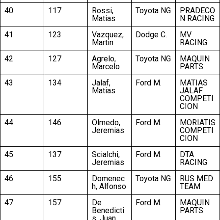
40
117
Rossi,
Toyota NG
PRADECO
Matias
N RACING
41
123
Vazquez,
Dodge C.
MV
Martin
RACING
42
127
Agrelo,
Toyota NG
MAQUIN
Marcelo
PARTS
43
134
Jalaf,
Ford M.
MATIAS
Matias
JALAF
COMPETI
CION
44
146
Olmedo,
Ford M.
MORIATIS
Jeremias
COMPETI
CION
45
137
Scialchi,
Ford M.
DTA
Jeremias
RACING
46
155
Domenec
Toyota NG
RUS MED
h, Alfonso
TEAM
47
157
De
Ford M.
MAQUIN
Benedicti
PARTS
s, Juan