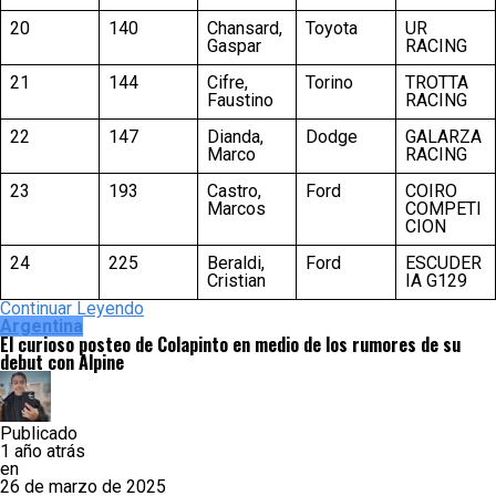
20
140
Chansard,
Toyota
UR
Gaspar
RACING
21
144
Cifre,
Torino
TROTTA
Faustino
RACING
22
147
Dianda,
Dodge
GALARZA
Marco
RACING
23
193
Castro,
Ford
COIRO
Marcos
COMPETI
CION
24
225
Beraldi,
Ford
ESCUDER
Cristian
IA G129
Continuar Leyendo
Argentina
El curioso posteo de Colapinto en medio de los rumores de su
debut con Alpine
Publicado
1 año atrás
en
26 de marzo de 2025