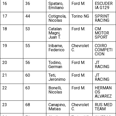
16
36
Spataro,
Ford M.
ESCUDER
Emiliano
IA G129
17
44
Cotignola,
Torino NG
SPRINT
Nicolas
RACING
18
53
Catalan
Ford M.
CM
Magni,
MOTOR
Juan T.
SPORT
19
55
Iribarne,
Chevrolet
COIRO
Federico
C.
COMPETI
CION
20
56
Todino,
Ford M.
JT
German
RACING
21
60
Teti,
Ford M.
JT
Jeronimo
RACING
22
63
Bonelli,
Ford M.
HERMAN
Nicolas
OS
ALVAREZ
23
68
Canapino,
Chevrolet
RUS MED
Matias
C.
TEAM