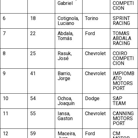
Gabriel
COMPETI
CION
6
18
Cotignola,
Torino
SPRINT
Luciano
RACING
7
22
Abdala,
Ford
TOMAS
Tomás
ABDALA
RACING
8
25
Rasuk,
Chevrolet
COIRO
José
COMPETI
CION
9
41
Barrio,
Chevrolet
IMPIOMB
Jorge
ATO
MOTORS
PORT
10
54
Ochoa,
Dodge
SAP
Joaquín
TEAM
11
55
Iansa,
Chevrolet
CANNING
Gaston
MOTORS
PORT
12
59
Maceira,
Ford
CM