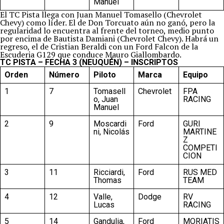
Manuel
El TC Pista llega con Juan Manuel Tomasello (Chevrolet
Chevy) como líder. El de Don Torcuato aún no ganó, pero la
regularidad lo encuentra al frente del torneo, medio punto
por encima de Bautista Damiani (Chevrolet Chevy). Habrá un
regreso, el de Cristian Beraldi con un Ford Falcon de la
Escuderia G129 que conduce Mauro Giallombardo.
TC PISTA – FECHA 3 (NEUQUÉN) – INSCRIPTOS
Orden
Número
Piloto
Marca
Equipo
1
7
Tomasell
Chevrolet
FPA
o, Juan
RACING
Manuel
2
9
Moscardi
Ford
GURI
ni, Nicolás
MARTINE
Z
COMPETI
CION
3
11
Ricciardi,
Ford
RUS MED
Thomas
TEAM
4
12
Valle,
Dodge
RV
Lucas
RACING
5
14
Gandulia,
Ford
MORIATIS