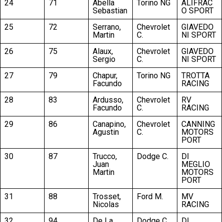
24
71
Abella
Torino NG
ALIFRAC
Sebastian
O SPORT
25
72
Serrano,
Chevrolet
GIAVEDO
Martin
C.
NI SPORT
26
75
Alaux,
Chevrolet
GIAVEDO
Sergio
C.
NI SPORT
27
79
Chapur,
Torino NG
TROTTA
Facundo
RACING
28
83
Ardusso,
Chevrolet
RV
Facundo
C.
RACING
29
86
Canapino,
Chevrolet
CANNING
Agustin
C.
MOTORS
PORT
30
87
Trucco,
Dodge C.
DI
Juan
MEGLIO
Martin
MOTORS
PORT
31
88
Trosset,
Ford M.
MV
Nicolas
RACING
32
94
De La
Dodge C.
DI