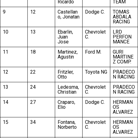
Ricardo
TEAM
9
12
Castellan
Dodge C.
TOMAS
o, Jonatan
ABDALA
RACING
10
13
Ebarlin,
Chevrolet
LRD
Juan
C.
PERFON
Jose
MANCE
11
18
Martinez,
Ford M.
GURI
Agustin
MARTINE
Z COMP.
12
22
Fritzler,
Toyota NG
PRADECO
Otto
N RACING
13
24
Ledesma,
Chevrolet
PRADECO
Christian
C.
N RACING
14
27
Craparo,
Dodge C.
HERMAN
Elio
OS
ALVAREZ
15
34
Fontana,
Chevrolet
HERMAN
Norberto
C.
OS
ALVAREZ