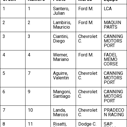
1
1
Santero,
Ford M.
LCA
Julian
2
2
Lambiris,
Ford M.
MAQUIN
Mauricio
PARTS
3
3
Ciantini,
Chevrolet
CANNING
Diego
C.
MOTORS
PORT
4
4
Werner,
Ford M.
FADEL
Mariano
MEMO
CORSE
5
7
Aguirre,
Chevrolet
CANNING
Valentin
C.
MOTORS
PORT
6
9
Mangoni,
Chevrolet
CANNING
Santiago
C.
MOTORS
PORT
7
10
Landa,
Chevrolet
PRADECO
Marcos
C.
N RACING
8
11
Risatti,
Dodge C.
SAP