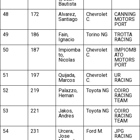
Bautista
48
172
Alvarez,
Chevrolet
CANNING
Santiago
C.
MOTORS
PORT
49
186
Fain,
Torino NG
TROTTA
Ignacio
RACING
50
187
Impiomba
Chevrolet
IMPIOMB
to,
C.
ATO
Nicolas
MOTORS
PORT
51
197
Quijada,
Chevrolet
UR
Marcos
C.
RACING
52
219
Palazzo,
Toyota NG
COIRO
Hernan
RACING
TEAM
53
221
Jakos,
Toyota NG
COIRO
Andres
RACING
TEAM
54
231
Urcera,
Ford M.
JPG
Jose
RACING