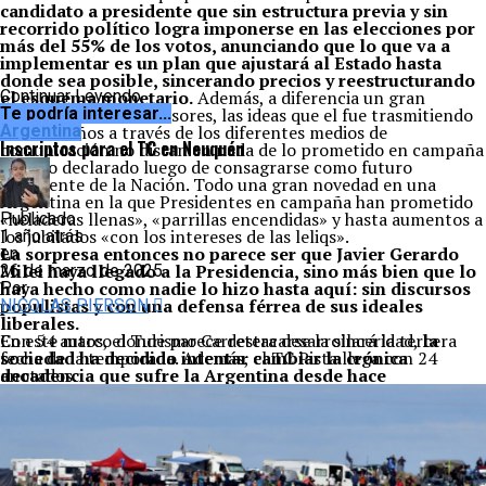
candidato a presidente que sin estructura previa y sin
recorrido político logra imponerse en las elecciones por
más del 55% de los votos, anunciando que lo que va a
implementar es un plan que ajustará al Estado hasta
donde sea posible, sincerando precios y reestructurando
el esquema monetario.
Continuar Leyendo
Además, a diferencia un gran
número de sus antecesores, las ideas que el fue trasmitiendo
Te podría interesar...
durante años a través de los diferentes medios de
Argentina
Inscriptos para el TC en Neuquén
comunicación no distan en nada de lo prometido en campaña
ni de lo declarado luego de consagrarse como futuro
Presidente de la Nación. Todo una gran novedad en una
Argentina en la que Presidentes en campaña han prometido
«heladeras llenas», «parrillas encendidas» y hasta aumentos a
Publicado
los jubilados «con los intereses de las leliqs».
1 año atrás
La sorpresa entonces no parece ser que Javier Gerardo
en
Milei haya llegado a la Presidencia, sino más bien que lo
26 de marzo de 2025
haya hecho como nadie lo hizo hasta aquí: sin discursos
Por
populistas y con una defensa férrea de sus ideales
NICOLAS PIERSON
liberales.
En este marco donde parece destacarse la sinceridad,
Con 54 autos, el Turismo Carretera desarrollará la tercera
la
sociedad ha decidido intentar cambiar la crónica
fecha de la temporada. Además, el TC Pista llega con 24
decadencia que sufre la Argentina desde hace
anotados.
décadas.
Sin embargo,
algunos episodios han demostrado
que un sector minúsculo parece no haber entendido lo
que la mayoría de la gente ha expresado
mayoritariamente en las urnas.
El sindicalismo en pie de lucha, el Polo Obrero en Plaza
de Mayo, algunos gremios aeronáuticos amenazando