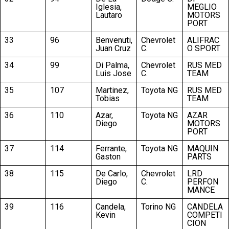
Iglesia,
MEGLIO
Lautaro
MOTORS
PORT
33
96
Benvenuti,
Chevrolet
ALIFRAC
Juan Cruz
C.
O SPORT
34
99
Di Palma,
Chevrolet
RUS MED
Luis Jose
C.
TEAM
35
107
Martinez,
Toyota NG
RUS MED
Tobias
TEAM
36
110
Azar,
Toyota NG
AZAR
Diego
MOTORS
PORT
37
114
Ferrante,
Toyota NG
MAQUIN
Gaston
PARTS
38
115
De Carlo,
Chevrolet
LRD
Diego
C.
PERFON
MANCE
39
116
Candela,
Torino NG
CANDELA
Kevin
COMPETI
CION