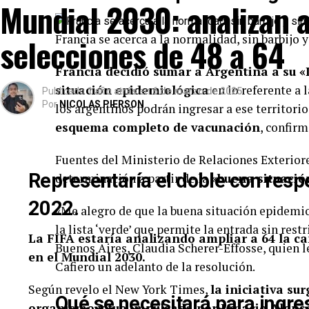
Mundial 2030: analizan a
selecciones de 48 a 64
Francia se acerca a la normalidad, sin barbijo 
Francia decidió sumar a Argentina a su «
situación epidemiológica
en lo referente a 
Publicado
1 año atrás
en
6 de marzo de 2025
Por
NICOLAS PIERSON
los argentinos podrán ingresar a ese territori
esquema completo de vacunación
, confirm
Fuentes del Ministerio de Relaciones Exterior
Representaría el doble con resp
determinación a partir de la
«buena situaci
2022.
«Me alegro de que la buena situación epidemi
la lista ‘verde’ que permite la entrada sin res
La FIFA estaría analizando ampliar a 64 la ca
Buenos Aires, Claudia Scherer-Effosse, quien le
en el Mundial 2030.
Cafiero un adelanto de la resolución.
Según revelo el New York Times,
la iniciativa su
Qué se necesitará para ingre
organismo y fue impulsada por Ignacio Alonso