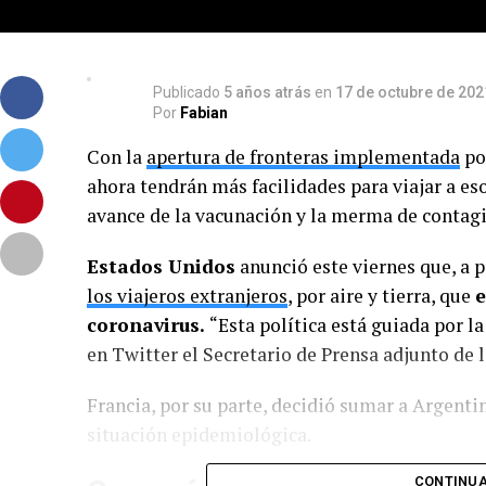
Publicado
5 años atrás
en
17 de octubre de 202
Por
Fabian
Con la
apertura de fronteras implementada
po
ahora tendrán más facilidades para viajar a es
avance de la vacunación y la merma de contagi
Estados Unidos
anunció este viernes que, a p
los viajeros extranjeros
, por aire y tierra, que
e
coronavirus.
“Esta política está guiada por la
en Twitter el Secretario de Prensa adjunto de 
Francia, por su parte, decidió sumar a Argenti
situación epidemiológica.
CONTINUA