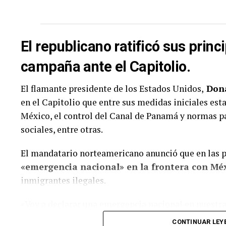
El republicano ratificó sus prin
campaña ante el Capitolio.
El flamante presidente de los Estados Unidos,
Don
en el Capitolio que entre sus medidas iniciales esta
México, el control del Canal de Panamá y normas pa
sociales, entre otras.
El mandatario norteamericano anunció que en las 
«emergencia nacional» en la frontera con Méx
inmigrantes ilegales.
«Voy a declarar una emergencia nacional en nuestra
Trump, al tiempo que anunció el envió de personal m
CONTINUAR LEY