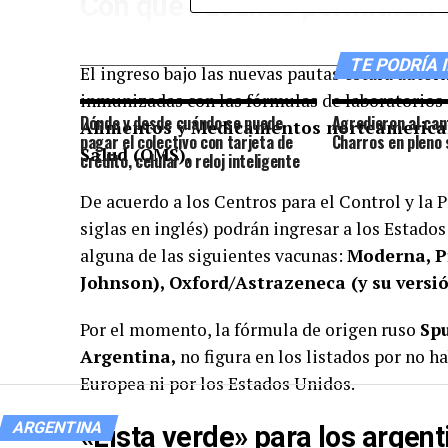
Con qué vacunas permitirán e
TE PODRÍA 
El ingreso bajo las nuevas pautas estará autor
inmunizadas con las fórmulas de laboratorios 
Dónde y desde cuándo se puede
Agredieron al can
Alimentos y Medicamentos norteamerican
pagar el colectivo con tarjeta de
Charros en pleno
Salud (OMS),
crédito, celular o reloj inteligente
De acuerdo a los Centros para el Control y la
siglas en inglés) podrán ingresar a los Estad
alguna de las siguientes vacunas:
Moderna,
P
Johnson),
Oxford/Astrazeneca (
y su versi
Por el momento, la fórmula de origen ruso
Spu
Argentina,
no figura en los listados por no 
Europea ni por los Estados Unidos.
ARGENTINA
«Lista verde» para los argent