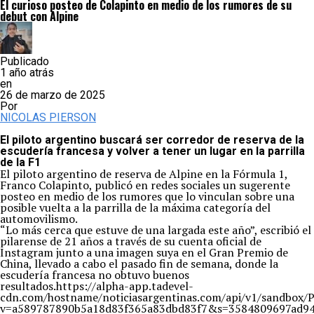
El curioso posteo de Colapinto en medio de los rumores de su
debut con Alpine
Publicado
1 año atrás
en
26 de marzo de 2025
Por
NICOLAS PIERSON
El piloto argentino buscará ser corredor de reserva de la
escudería francesa y volver a tener un lugar en la parrilla
de la F1
El piloto argentino de reserva de Alpine en la Fórmula 1,
Franco Colapinto, publicó en redes sociales un sugerente
posteo en medio de los rumores que lo vinculan sobre una
posible vuelta a la parrilla de la máxima categoría del
automovilismo.
“Lo más cerca que estuve de una largada este año”, escribió el
pilarense de 21 años a través de su cuenta oficial de
Instagram junto a una imagen suya en el Gran Premio de
China, llevado a cabo el pasado fin de semana, donde la
escudería francesa no obtuvo buenos
resultados.https://alpha-app.tadevel-
cdn.com/hostname/noticiasargentinas.com/api/v1/s
v=a589787890b5a18d83f365a83dbd83f7&s=3584809697ad94