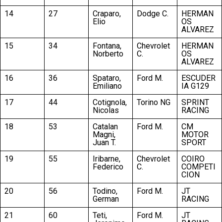
14
27
Craparo,
Dodge C.
HERMAN
Elio
OS
ALVAREZ
15
34
Fontana,
Chevrolet
HERMAN
Norberto
C.
OS
ALVAREZ
16
36
Spataro,
Ford M.
ESCUDER
Emiliano
IA G129
17
44
Cotignola,
Torino NG
SPRINT
Nicolas
RACING
18
53
Catalan
Ford M.
CM
Magni,
MOTOR
Juan T.
SPORT
19
55
Iribarne,
Chevrolet
COIRO
Federico
C.
COMPETI
CION
20
56
Todino,
Ford M.
JT
German
RACING
21
60
Teti,
Ford M.
JT