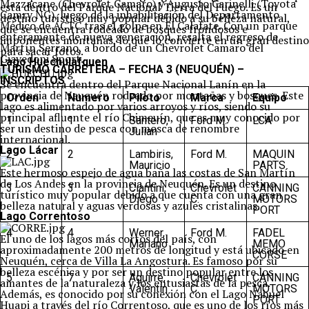
Mazzacane (Chevrolet Camaro) y Augusto Carinelli (Toyota
está dentro del Parque Nacional Tierra del Fuego. Es un
Camry NG), luego de la inhabilitación del Departamento
destino turístico muy popular debido a su belleza natural,
Médico de ACTC tras el golpe en El Calafate. Con un parque
que se encuentra rodeado de bosques frondosos e
enteramente de nueva generación, resalta el regreso de
imponentes montañas, lo que lo convierte en un gran destino
Martín Serrano, a bordo de un Chevrolet Camaro del
para sacar fotos.
Giavedoni Sport.
Lago Huechulafquen
TURISMO CARRETERA – FECHA 3 (NEUQUÉN) –
INSCRIPTOS
Se encuentra dentro del Parque Nacional Lanín en la
provincia de Neuquén rodeado por montañas y bosques. Este
Orden
Numero
Piloto
Marca
Equipo
lago es alimentado por varios arroyos y ríos, siendo su
principal afluente el río Chimeuín, que es muy conocido por
1
1
Santero,
Ford M.
LCA
ser un destino de pesca con mosca de renombre
Julian
internacional.
Lago Lácar
2
2
Lambiris,
Ford M.
MAQUIN
Mauricio
PARTS
Este hermoso espejo de agua baña las costas de San Martín
de Los Andes en la provincia de Neuquén. Es un destino
3
3
Ciantini,
Chevrolet
CANNING
turístico muy popular debido a que cuenta con una gran
Diego
C.
MOTORS
belleza natural y aguas verdosas y azules cristalinas.
PORT
Lago Correntoso
4
4
Werner,
Ford M.
FADEL
El uno de los lagos más cortos del país, con
Mariano
MEMO
aproximadamente 200 metros de longitud y está ubicado en
CORSE
Neuquén, cerca de Villa La Angostura. Es famoso por su
belleza escénica y por ser un destino popular entre los
5
7
Aguirre,
Chevrolet
CANNING
amantes de la naturaleza y los entusiastas de la pesca.
Valentin
C.
MOTORS
Además, es conocido por su conexión con el Lago Nahuel
PORT
Huapi a través del río Correntoso, que es uno de los ríos más