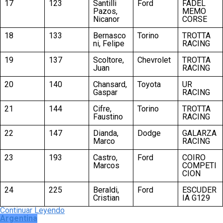
17
123
Santilli
Ford
FADEL
Pazos,
MEMO
Nicanor
CORSE
18
133
Bernasco
Torino
TROTTA
ni, Felipe
RACING
19
137
Scoltore,
Chevrolet
TROTTA
Juan
RACING
20
140
Chansard,
Toyota
UR
Gaspar
RACING
21
144
Cifre,
Torino
TROTTA
Faustino
RACING
22
147
Dianda,
Dodge
GALARZA
Marco
RACING
23
193
Castro,
Ford
COIRO
Marcos
COMPETI
CION
24
225
Beraldi,
Ford
ESCUDER
Cristian
IA G129
Continuar Leyendo
Argentina