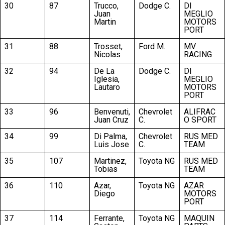
30
87
Trucco,
Dodge C.
DI
Juan
MEGLIO
Martin
MOTORS
PORT
31
88
Trosset,
Ford M.
MV
Nicolas
RACING
32
94
De La
Dodge C.
DI
Iglesia,
MEGLIO
Lautaro
MOTORS
PORT
33
96
Benvenuti,
Chevrolet
ALIFRAC
Juan Cruz
C.
O SPORT
34
99
Di Palma,
Chevrolet
RUS MED
Luis Jose
C.
TEAM
35
107
Martinez,
Toyota NG
RUS MED
Tobias
TEAM
36
110
Azar,
Toyota NG
AZAR
Diego
MOTORS
PORT
37
114
Ferrante,
Toyota NG
MAQUIN