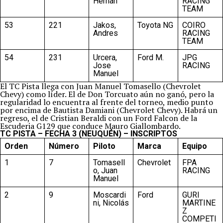
Hernan
RACING
TEAM
53
221
Jakos,
Toyota NG
COIRO
Andres
RACING
TEAM
54
231
Urcera,
Ford M.
JPG
Jose
RACING
Manuel
El TC Pista llega con Juan Manuel Tomasello (Chevrolet
Chevy) como líder. El de Don Torcuato aún no ganó, pero la
regularidad lo encuentra al frente del torneo, medio punto
por encima de Bautista Damiani (Chevrolet Chevy). Habrá un
regreso, el de Cristian Beraldi con un Ford Falcon de la
Escuderia G129 que conduce Mauro Giallombardo.
TC PISTA – FECHA 3 (NEUQUÉN) – INSCRIPTOS
Orden
Número
Piloto
Marca
Equipo
1
7
Tomasell
Chevrolet
FPA
o, Juan
RACING
Manuel
2
9
Moscardi
Ford
GURI
ni, Nicolás
MARTINE
Z
COMPETI