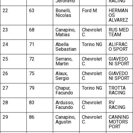
Jeronimo
RACING
22
63
Bonelli,
Ford M.
HERMAN
Nicolas
OS
ALVAREZ
23
68
Canapino,
Chevrolet
RUS MED
Matias
C.
TEAM
24
71
Abella
Torino NG
ALIFRAC
Sebastian
O SPORT
25
72
Serrano,
Chevrolet
GIAVEDO
Martin
C.
NI SPORT
26
75
Alaux,
Chevrolet
GIAVEDO
Sergio
C.
NI SPORT
27
79
Chapur,
Torino NG
TROTTA
Facundo
RACING
28
83
Ardusso,
Chevrolet
RV
Facundo
C.
RACING
29
86
Canapino,
Chevrolet
CANNING
Agustin
C.
MOTORS
PORT