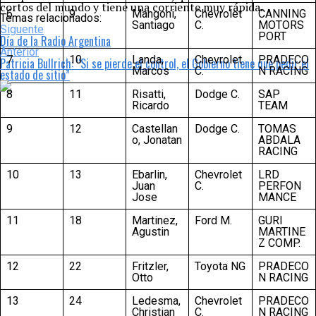
cortos del mundo y tiene una corriente muy rápida.
6
9
Mangoni,
Chevrolet
CANNING
Temas relacionados:
Santiago
C.
MOTORS
Siguente
PORT
Día de la Radio Argentina
Anterior
7
10
Landa,
Chevrolet
PRADECO
Patricia Bullrich: “Si se pierde el control, el Gobierno tiene que pedir el
Marcos
C.
N RACING
estado de sitio”
8
11
Risatti,
Dodge C.
SAP
Ricardo
TEAM
9
12
Castellan
Dodge C.
TOMAS
o, Jonatan
ABDALA
RACING
10
13
Ebarlin,
Chevrolet
LRD
Juan
C.
PERFON
Jose
MANCE
11
18
Martinez,
Ford M.
GURI
Agustin
MARTINE
Z COMP.
12
22
Fritzler,
Toyota NG
PRADECO
Otto
N RACING
13
24
Ledesma,
Chevrolet
PRADECO
Christian
C.
N RACING