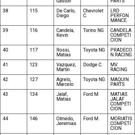
Gaston
PARTS
38
115
De Carlo,
Chevrolet
LRD
Diego
C.
PERFON
MANCE
39
116
Candela,
Torino NG
CANDELA
Kevin
COMPETI
CION
40
117
Rossi,
Toyota NG
PRADECO
Matias
N RACING
41
123
Vazquez,
Dodge C.
MV
Martin
RACING
42
127
Agrelo,
Toyota NG
MAQUIN
Marcelo
PARTS
43
134
Jalaf,
Ford M.
MATIAS
Matias
JALAF
COMPETI
CION
44
146
Olmedo,
Ford M.
MORIATIS
Jeremias
COMPETI
CION