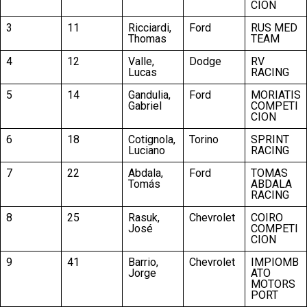
CION
3
11
Ricciardi,
Ford
RUS MED
Thomas
TEAM
4
12
Valle,
Dodge
RV
Lucas
RACING
5
14
Gandulia,
Ford
MORIATIS
Gabriel
COMPETI
CION
6
18
Cotignola,
Torino
SPRINT
Luciano
RACING
7
22
Abdala,
Ford
TOMAS
Tomás
ABDALA
RACING
8
25
Rasuk,
Chevrolet
COIRO
José
COMPETI
CION
9
41
Barrio,
Chevrolet
IMPIOMB
Jorge
ATO
MOTORS
PORT