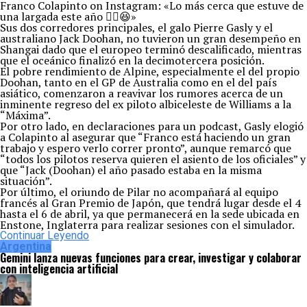
Franco Colapinto on Instagram: «Lo más cerca que estuve de
una largada este año ✌🏼😆»
Sus dos corredores principales, el galo Pierre Gasly y el
australiano Jack Doohan, no tuvieron un gran desempeño en
Shangai dado que el europeo terminó descalificado, mientras
que el oceánico finalizó en la decimotercera posición.
El pobre rendimiento de Alpine, especialmente el del propio
Doohan, tanto en el GP de Australia como en el del país
asiático, comenzaron a reavivar los rumores acerca de un
inminente regreso del ex piloto albiceleste de Williams a la
“Máxima”.
Por otro lado, en declaraciones para un podcast, Gasly elogió
a Colapinto al asegurar que “Franco está haciendo un gran
trabajo y espero verlo correr pronto”, aunque remarcó que
“todos los pilotos reserva quieren el asiento de los oficiales” y
que “Jack (Doohan) el año pasado estaba en la misma
situación”.
Por último, el oriundo de Pilar no acompañará al equipo
francés al Gran Premio de Japón, que tendrá lugar desde el 4
hasta el 6 de abril, ya que permanecerá en la sede ubicada en
Enstone, Inglaterra para realizar sesiones con el simulador.
Continuar Leyendo
Argentina
Gemini lanza nuevas funciones para crear, investigar y colaborar
con inteligencia artificial