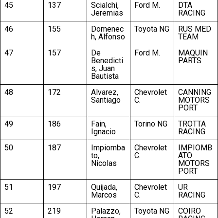
45
137
Scialchi,
Ford M.
DTA
Jeremias
RACING
46
155
Domenec
Toyota NG
RUS MED
h, Alfonso
TEAM
47
157
De
Ford M.
MAQUIN
Benedicti
PARTS
s, Juan
Bautista
48
172
Alvarez,
Chevrolet
CANNING
Santiago
C.
MOTORS
PORT
49
186
Fain,
Torino NG
TROTTA
Ignacio
RACING
50
187
Impiomba
Chevrolet
IMPIOMB
to,
C.
ATO
Nicolas
MOTORS
PORT
51
197
Quijada,
Chevrolet
UR
Marcos
C.
RACING
52
219
Palazzo,
Toyota NG
COIRO