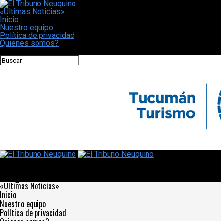
«Últimas Noticias»
Inicio
Nuestro equipo
Política de privacidad
Quienes somos?
CONECTATE CON NOSOTROS
El Tribuno Neuquino
Turismo: los 10 lagos más lindos y pintorescos para conocer en la
Patagonia
«Últimas Noticias»
Inicio
Nuestro equipo
Política de privacidad