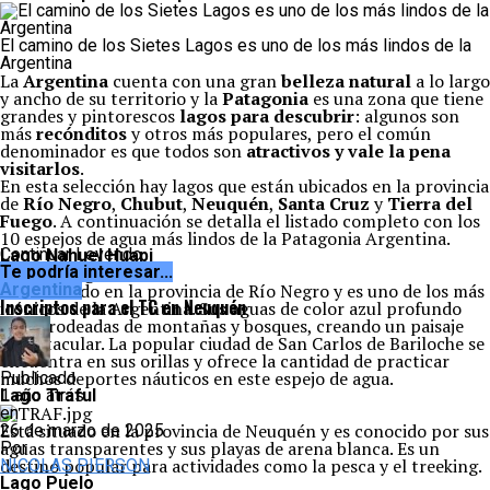
El camino de los Sietes Lagos es uno de los más lindos de la
Argentina
La
Argentina
cuenta con una gran
belleza natural
a lo largo
y ancho de su territorio y la
Patagonia
es una zona que tiene
grandes y pintorescos
lagos para descubrir
: algunos son
más
recónditos
y otros más populares, pero el común
denominador es que todos son
atractivos y vale la pena
visitarlos
.
En esta selección hay lagos que están ubicados en la provincia
de
Río Negro
,
Chubut
,
Neuquén
,
Santa Cruz
y
Tierra del
Fuego
. A continuación se detalla el listado completo con los
10 espejos de agua más lindos de la Patagonia Argentina.
Continuar Leyendo
Lago Nahuel Huapi
Te podría interesar...
Está ubicado en la provincia de Río Negro y es uno de los más
Argentina
Inscriptos para el TC en Neuquén
icónicos de la Argentina. Sus aguas de color azul profundo
están rodeadas de montañas y bosques, creando un paisaje
espectacular. La popular ciudad de San Carlos de Bariloche se
encuentra en sus orillas y ofrece la cantidad de practicar
muchos deportes náuticos en este espejo de agua.
Publicado
Lago Traful
1 año atrás
en
Está situado en la provincia de Neuquén y es conocido por sus
26 de marzo de 2025
aguas transparentes y sus playas de arena blanca. Es un
Por
destino popular para actividades como la pesca y el treeking.
NICOLAS PIERSON
Lago Puelo