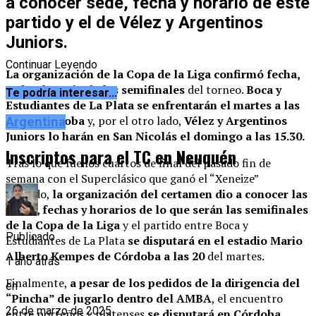
a conocer sede, fecha y horario de este
partido y el de Vélez y Argentinos
Juniors.
Continuar Leyendo
La organización de la
Copa de la Liga
confirmó fecha,
sede y horario de las semifinales
del torneo.
Boca y
Te podría interesar...
Estudiantes de La Plata se enfrentarán el martes a las
20 en Córdoba
y, por el otro lado,
Vélez y Argentinos
Argentina
Juniors lo harán en San Nicolás el domingo a las 15.30.
Inscriptos para el TC en Neuquén
Tras lo que fue los cuartos de final del pasado fin de
semana con el Superclásico que ganó el “Xeneize”
incluido,
la organización del certamen dio a conocer las
sedes, fechas y horarios de lo que serán las semifinales
de la Copa de la Liga
y el partido entre Boca y
Publicado
Estudiantes de La Plata
se disputará en el estadio Mario
Alberto Kempes de Córdoba a las 20
del martes.
1 año atrás
Finalmente,
a pesar de los pedidos de la dirigencia del
en
“Pincha” de jugarlo dentro del AMBA
, el encuentro
26 de marzo de 2025
entre porteños y platenses
se disputará en Córdoba,