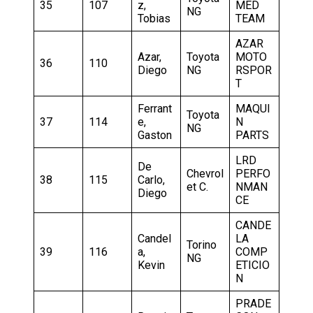
35
107
z,
MED
NG
Tobias
TEAM
AZAR
Azar,
Toyota
MOTO
36
110
Diego
NG
RSPOR
T
Ferrant
MAQUI
Toyota
37
114
e,
N
NG
Gaston
PARTS
LRD
De
Chevrol
PERFO
38
115
Carlo,
et C.
NMAN
Diego
CE
CANDE
Candel
LA
Torino
39
116
a,
COMP
NG
Kevin
ETICIO
N
PRADE