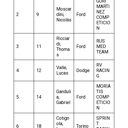
GURI
MARTI
Moscar
NEZ
2
9
dini,
Ford
COMP
Nicolás
ETICIO
N
Ricciar
RUS
di,
3
11
Ford
MED
Thoma
TEAM
s
RV
Valle,
4
12
Dodge
RACIN
Lucas
G
MORIA
Ganduli
TIS
5
14
a,
Ford
COMP
Gabriel
ETICIO
N
Cotign
SPRIN
ola,
T
6
18
Torino