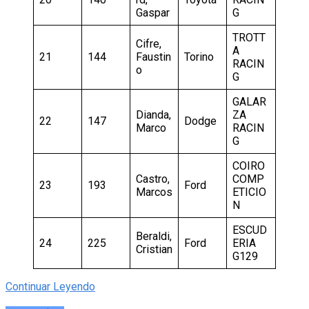
Gaspar
G
TROTT
Cifre,
A
21
144
Faustin
Torino
RACIN
o
G
GALAR
Dianda,
ZA
22
147
Dodge
Marco
RACIN
G
COIRO
Castro,
COMP
23
193
Ford
Marcos
ETICIO
N
ESCUD
Beraldi,
24
225
Ford
ERIA
Cristian
G129
Continuar Leyendo