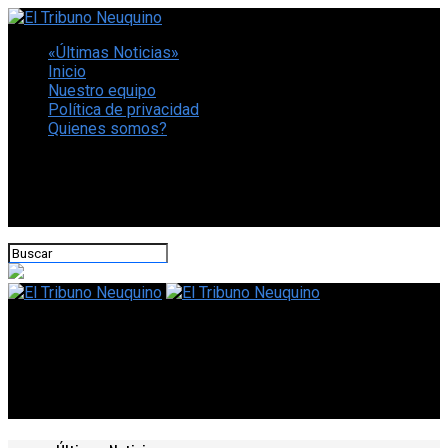
«Últimas Noticias»
Inicio
Nuestro equipo
Política de privacidad
Quienes somos?
CONECTATE CON NOSOTROS
El Tribuno Neuquino
Todo confirmado para las semifinales de la Copa de la Liga:
cuándo juegan Boca y Estudiantes