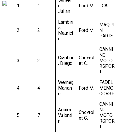
Santer
1
1
o,
Ford M.
LCA
Julian
Lambiri
MAQUI
s,
2
2
Ford M.
N
Maurici
PARTS
o
CANNI
NG
Ciantini
Chevrol
3
3
MOTO
, Diego
et C.
RSPOR
T
Werner,
FADEL
4
4
Marian
Ford M.
MEMO
o
CORSE
CANNI
Aguirre,
NG
Chevrol
5
7
Valenti
MOTO
et C.
n
RSPOR
T