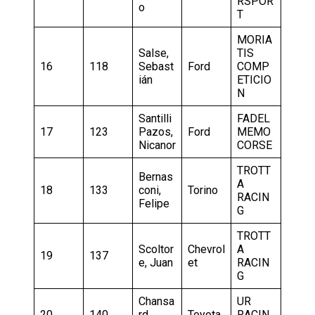
RSPOR
o
T
MORIA
Salse,
TIS
16
118
Sebast
Ford
COMP
ián
ETICIO
N
Santilli
FADEL
17
123
Pazos,
Ford
MEMO
Nicanor
CORSE
TROTT
Bernas
A
18
133
coni,
Torino
RACIN
Felipe
G
TROTT
Scoltor
Chevrol
A
19
137
e, Juan
et
RACIN
G
Chansa
UR
20
140
rd,
Toyota
RACIN