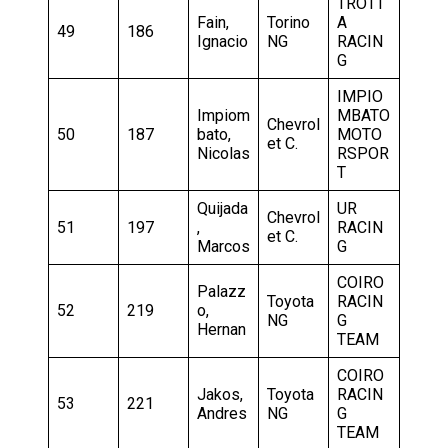
TROTT
Fain,
Torino
A
49
186
Ignacio
NG
RACIN
G
IMPIO
Impiom
MBATO
Chevrol
50
187
bato,
MOTO
et C.
Nicolas
RSPOR
T
Quijada
UR
Chevrol
51
197
,
RACIN
et C.
Marcos
G
COIRO
Palazz
Toyota
RACIN
52
219
o,
NG
G
Hernan
TEAM
COIRO
Jakos,
Toyota
RACIN
53
221
Andres
NG
G
TEAM