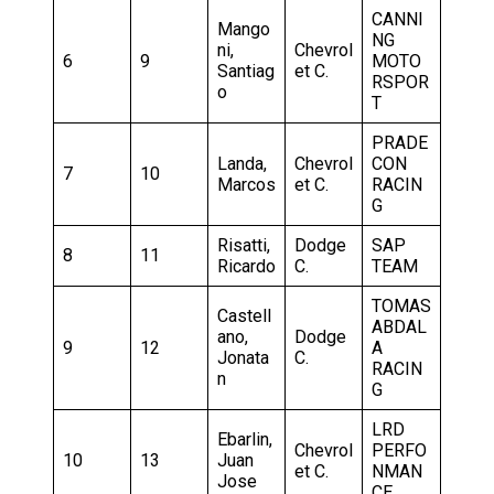
CANNI
Mango
NG
ni,
Chevrol
6
9
MOTO
Santiag
et C.
RSPOR
o
T
PRADE
Landa,
Chevrol
CON
7
10
Marcos
et C.
RACIN
G
Risatti,
Dodge
SAP
8
11
Ricardo
C.
TEAM
TOMAS
Castell
ABDAL
ano,
Dodge
9
12
A
Jonata
C.
RACIN
n
G
LRD
Ebarlin,
Chevrol
PERFO
10
13
Juan
et C.
NMAN
Jose
CE