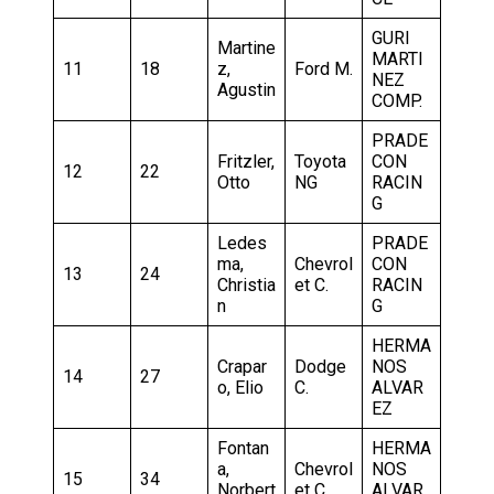
GURI
Martine
MARTI
11
18
z,
Ford M.
NEZ
Agustin
COMP.
PRADE
Fritzler,
Toyota
CON
12
22
Otto
NG
RACIN
G
Ledes
PRADE
ma,
Chevrol
CON
13
24
Christia
et C.
RACIN
n
G
HERMA
Crapar
Dodge
NOS
14
27
o, Elio
C.
ALVAR
EZ
Fontan
HERMA
a,
Chevrol
NOS
15
34
Norbert
et C.
ALVAR