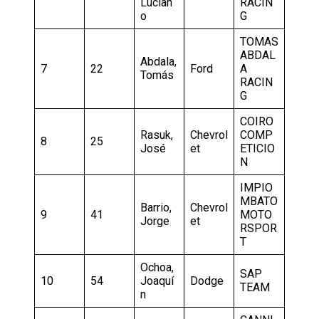
Lucian
RACIN
o
G
TOMAS
ABDAL
Abdala,
7
22
Ford
A
Tomás
RACIN
G
COIRO
Rasuk,
Chevrol
COMP
8
25
José
et
ETICIO
N
IMPIO
MBATO
Barrio,
Chevrol
9
41
MOTO
Jorge
et
RSPOR
T
Ochoa,
SAP
10
54
Joaquí
Dodge
TEAM
n