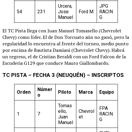
Urcera,
JPG
54
231
Jose
Ford M.
RACIN
Manuel
G
El TC Pista llega con Juan Manuel Tomasello (Chevrolet
Chevy) como líder. El de Don Torcuato aún no ganó, pero la
regularidad lo encuentra al frente del torneo, medio punto
por encima de Bautista Damiani (Chevrolet Chevy). Habrá
un regreso, el de Cristian Beraldi con un Ford Falcon de la
Escuderia G129 que conduce Mauro Giallombardo.
TC PISTA – FECHA 3 (NEUQUÉN) – INSCRIPTOS
Númer
Orden
Piloto
Marca
Equipo
o
Tomas
FPA
ello,
Chevrol
1
7
RACIN
Juan
et
G
Manuel