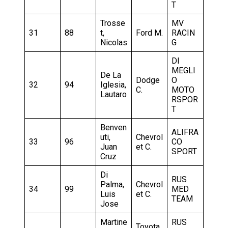
T
Trosse
MV
31
88
t,
Ford M.
RACIN
Nicolas
G
DI
MEGLI
De La
Dodge
O
32
94
Iglesia,
C.
MOTO
Lautaro
RSPOR
T
Benven
ALIFRA
uti,
Chevrol
33
96
CO
Juan
et C.
SPORT
Cruz
Di
RUS
Palma,
Chevrol
34
99
MED
Luis
et C.
TEAM
Jose
Martine
RUS
Toyota