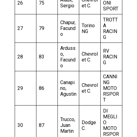
26
75
ONI
Sergio
et C.
SPORT
TROTT
Chapur,
Torino
A
27
79
Facund
NG
RACIN
o
G
Arduss
RV
o,
Chevrol
28
83
RACIN
Facund
et C.
G
o
CANNI
Canapi
NG
Chevrol
29
86
no,
MOTO
et C.
Agustin
RSPOR
T
DI
MEGLI
Trucco,
Dodge
O
30
87
Juan
C.
MOTO
Martin
RSPOR