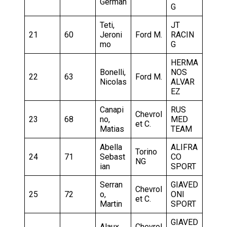
German
G
Teti,
JT
21
60
Jeroni
Ford M.
RACIN
mo
G
HERMA
Bonelli,
NOS
22
63
Ford M.
Nicolas
ALVAR
EZ
Canapi
RUS
Chevrol
23
68
no,
MED
et C.
Matias
TEAM
Abella
ALIFRA
Torino
24
71
Sebast
CO
NG
ian
SPORT
Serran
GIAVED
Chevrol
25
72
o,
ONI
et C.
Martin
SPORT
GIAVED
Alaux,
Chevrol