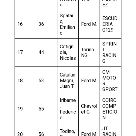
o
EZ
Spatar
ESCUD
o,
16
36
Ford M.
ERIA
Emilian
G129
o
SPRIN
Cotign
Torino
T
17
44
ola,
NG
RACIN
Nicolas
G
CM
Catalan
MOTO
18
53
Magni,
Ford M.
R
Juan T.
SPORT
Iribarne
COIRO
,
Chevrol
COMP
19
55
Federic
et C.
ETICIO
o
N
JT
Todino,
20
56
Ford M.
RACIN