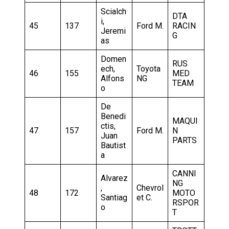
Scialch
DTA
i,
45
137
Ford M.
RACIN
Jeremi
G
as
Domen
RUS
ech,
Toyota
46
155
MED
Alfons
NG
TEAM
o
De
Benedi
MAQUI
ctis,
47
157
Ford M.
N
Juan
PARTS
Bautist
a
CANNI
Alvarez
NG
,
Chevrol
48
172
MOTO
Santiag
et C.
RSPOR
o
T