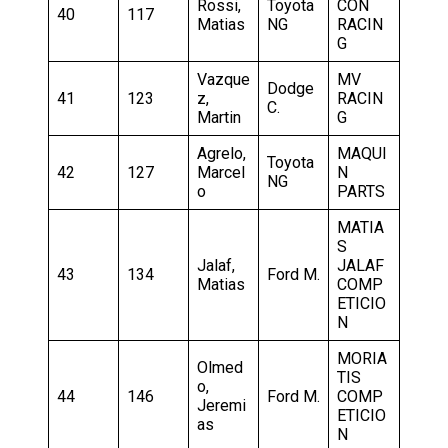
Rossi,
Toyota
CON
40
117
Matias
NG
RACIN
G
Vazque
MV
Dodge
41
123
z,
RACIN
C.
Martin
G
Agrelo,
MAQUI
Toyota
42
127
Marcel
N
NG
o
PARTS
MATIA
S
Jalaf,
JALAF
43
134
Ford M.
Matias
COMP
ETICIO
N
MORIA
Olmed
TIS
o,
44
146
Ford M.
COMP
Jeremi
ETICIO
as
N