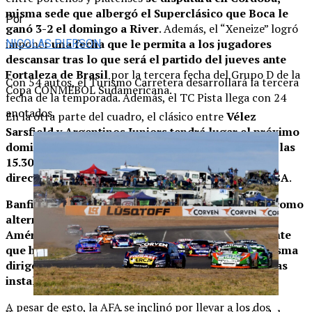
misma sede que albergó el Superclásico que Boca le
Por
ganó 3-2 el domingo a River
. Además, el “Xeneize” logró
imponer
una fecha que le permita a los jugadores
NICOLAS PIERSON
descansar tras lo que será el partido del jueves ante
Fortaleza de Brasil
por la tercera fecha del Grupo D de la
Con 54 autos, el Turismo Carretera desarrollará la tercera
Copa CONMEBOL Sudamericana.
fecha de la temporada. Además, el TC Pista llega con 24
anotados.
En la otra parte del cuadro, el clásico entre
Vélez
Sarsfield y Argentinos Juniors tendrá lugar el próximo
domingo en el estadio Único de San Nicolás desde las
15.30
, pese a los
insistentes gestiones de ambas
directivas para que el partido se dispute en el AMBA
.
Banfield, Huracán y Racing
se habían presentado como
alternativas
pero fue
el estadio Libertadores de
América – Ricardo Enrique Bochini de Independiente
que había tomado fuerza
para ser sede ya que
la misma
dirigencia del club de Avellaneda había ofrecido las
instalaciones.
A pesar de esto, la AFA se inclinó por llevar a los dos