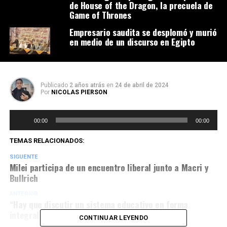
de House of the Dragon, la precuela de
Game of Thrones
Empresario saudita se desplomó y murió
en medio de un discurso en Egipto
Publicado
2 años atrás
en
24 de abril de 2024
Por
NICOLAS PIERSON
Reproductor
00:00
00:00
de
audio
TEMAS RELACIONADOS:
SIGUENTE
Milei participa de un encuentro liberal junto a Macri y
Bullrich
ANTERIOR
“Hay que discutir un sistema educativo en forma
integral en Argentina”
CONTINUAR LEYENDO