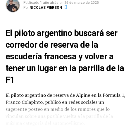
del Departamento Médico de ACTC tras el golpe en El
Publicado
1 año atrás
en
26 de marzo de 2025
Por
NICOLAS PIERSON
Calafate. Con un parque enteramente de nueva
generación, resalta el regreso de Martín Serrano, a
bordo de un Chevrolet Camaro del Giavedoni Sport.
El piloto argentino buscará ser
TURISMO CARRETERA – FECHA 3
corredor de reserva de la
(NEUQUÉN) – INSCRIPTOS
escudería francesa y volver a
Orden
Numero
Piloto
Marca
Equipo
tener un lugar en la parrilla de la
1
1
Santero,
Ford M.
LCA
F1
Julian
2
2
Lambiris,
Ford M.
MAQUIN
Mauricio
PARTS
El piloto argentino de reserva de Alpine en la Fórmula 1,
Franco Colapinto, publicó en redes sociales un
3
3
Ciantini,
Chevrolet
CANNING
sugerente posteo en medio de los rumores que lo
Diego
C.
MOTORSP
vinculan sobre una posible vuelta a la parrilla de la
ORT
máxima categoría del automovilismo.
4
4
Werner,
Ford M.
FADEL