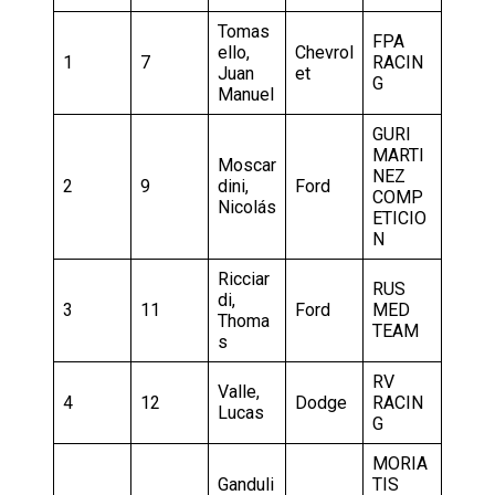
Tomas
FPA
ello,
Chevrol
1
7
RACIN
Juan
et
G
Manuel
GURI
MARTI
Moscar
NEZ
2
9
dini,
Ford
COMP
Nicolás
ETICIO
N
Ricciar
RUS
di,
3
11
Ford
MED
Thoma
TEAM
s
RV
Valle,
4
12
Dodge
RACIN
Lucas
G
MORIA
Ganduli
TIS