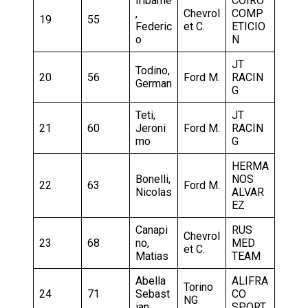
Iribarne
COIRO
,
Chevrol
COMP
19
55
Federic
et C.
ETICIO
o
N
JT
Todino,
20
56
Ford M.
RACIN
German
G
Teti,
JT
21
60
Jeroni
Ford M.
RACIN
mo
G
HERMA
Bonelli,
NOS
22
63
Ford M.
Nicolas
ALVAR
EZ
Canapi
RUS
Chevrol
23
68
no,
MED
et C.
Matias
TEAM
Abella
ALIFRA
Torino
24
71
Sebast
CO
NG
ian
SPORT