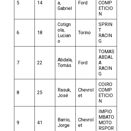
5
14
a,
Ford
COMP
Gabriel
ETICIO
N
Cotign
SPRIN
ola,
T
6
18
Torino
Lucian
RACIN
o
G
TOMAS
ABDAL
Abdala,
7
22
Ford
A
Tomás
RACIN
G
COIRO
Rasuk,
Chevrol
COMP
8
25
José
et
ETICIO
N
IMPIO
MBATO
Barrio,
Chevrol
9
41
MOTO
Jorge
et
RSPOR