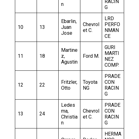
RACIN
n
G
LRD
Ebarlin,
Chevrol
PERFO
10
13
Juan
et C.
NMAN
Jose
CE
GURI
Martine
MARTI
11
18
z,
Ford M.
NEZ
Agustin
COMP.
PRADE
Fritzler,
Toyota
CON
12
22
Otto
NG
RACIN
G
Ledes
PRADE
ma,
Chevrol
CON
13
24
Christia
et C.
RACIN
n
G
HERMA