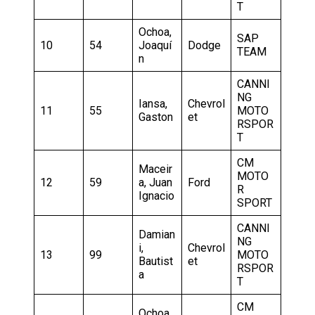
T
Ochoa,
SAP
10
54
Joaquí
Dodge
TEAM
n
CANNI
NG
Iansa,
Chevrol
11
55
MOTO
Gaston
et
RSPOR
T
CM
Maceir
MOTO
12
59
a, Juan
Ford
R
Ignacio
SPORT
CANNI
Damian
NG
i,
Chevrol
13
99
MOTO
Bautist
et
RSPOR
a
T
CM
Ochoa,