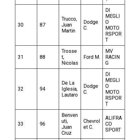
DI
MEGLI
Trucco,
Dodge
O
30
87
Juan
C.
MOTO
Martin
RSPOR
T
Trosse
MV
31
88
t,
Ford M.
RACIN
Nicolas
G
DI
MEGLI
De La
Dodge
O
32
94
Iglesia,
C.
MOTO
Lautaro
RSPOR
T
Benven
ALIFRA
uti,
Chevrol
33
96
CO
Juan
et C.
SPORT
Cruz