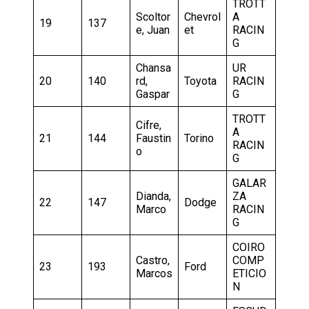
TROTT
Scoltor
Chevrol
A
19
137
e, Juan
et
RACIN
G
Chansa
UR
20
140
rd,
Toyota
RACIN
Gaspar
G
TROTT
Cifre,
A
21
144
Faustin
Torino
RACIN
o
G
GALAR
Dianda,
ZA
22
147
Dodge
Marco
RACIN
G
COIRO
Castro,
COMP
23
193
Ford
Marcos
ETICIO
N