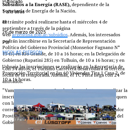
Publicado
Subsidios a la Energía (RASE),
dependiente de la
Secretaría de Energía de la Nación.
1 año atrás
El trámite podrá realizarse hasta el miércoles 4 de
en
septiembre a través de la página
26 de marzo de 2025
web
argentina.gob.ar/subsidios
. Además, los interesados
podrán inscribirse en la Secretaría de Representación
Por
Política del Gobierno Provincial (Monseñor Fagnano N°
NICOLAS PIERSON
1345) en Río Grande, de 10 a 16 horas; en la Delegación de
Gobierno (Rupatini 285) en Tolhuin, de 10 a 16 horas; y en
Ushuaia las inscripciones se realizarán en la Secretaría de
Con 54 autos, el Turismo Carretera desarrollará la tercera
Promoción Territorial en las 60 Viviendas Tira 1 Casa 2, de
fecha de la temporada. Además, el TC Pista llega con 24
10 a 16 horas.
anotados.
“Vamos a seguir acompañando a los vecinos para realizar la
inscripción, así que los invitamos a todos a que se acerquen
con las facturas de servicios para realizar el trámite
correspondiente”, expresó José Luis Santana, coordinador
Provincial de la Secretaría de Representación Política del
Gobierno.