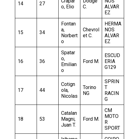
Crapar
Dodge
NOS
14
27
o, Elio
C.
ALVAR
EZ
Fontan
HERMA
a,
Chevrol
NOS
15
34
Norbert
et C.
ALVAR
o
EZ
Spatar
ESCUD
o,
16
36
Ford M.
ERIA
Emilian
G129
o
SPRIN
Cotign
Torino
T
17
44
ola,
NG
RACIN
Nicolas
G
CM
Catalan
MOTO
18
53
Magni,
Ford M.
R
Juan T.
SPORT