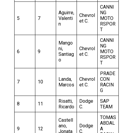
CANNI
Aguirre,
NG
Chevrol
5
7
Valenti
MOTO
et C.
n
RSPOR
T
CANNI
Mango
NG
ni,
Chevrol
6
9
MOTO
Santiag
et C.
RSPOR
o
T
PRADE
Landa,
Chevrol
CON
7
10
Marcos
et C.
RACIN
G
Risatti,
Dodge
SAP
8
11
Ricardo
C.
TEAM
TOMAS
Castell
ABDAL
ano,
Dodge
9
12
A
Jonata
C.