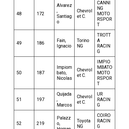
CANNI
Alvarez
NG
,
Chevrol
48
172
MOTO
Santiag
et C.
RSPOR
o
T
TROTT
Fain,
Torino
A
49
186
Ignacio
NG
RACIN
G
IMPIO
Impiom
MBATO
Chevrol
50
187
bato,
MOTO
et C.
Nicolas
RSPOR
T
Quijada
UR
Chevrol
51
197
,
RACIN
et C.
Marcos
G
COIRO
Palazz
Toyota
RACIN
52
219
o,
NG
G
Hernan