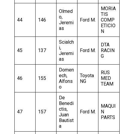
MORIA
Olmed
TIS
o,
44
146
Ford M.
COMP
Jeremi
ETICIO
as
N
Scialch
DTA
i,
45
137
Ford M.
RACIN
Jeremi
G
as
Domen
RUS
ech,
Toyota
46
155
MED
Alfons
NG
TEAM
o
De
Benedi
MAQUI
ctis,
47
157
Ford M.
N
Juan
PARTS
Bautist
a