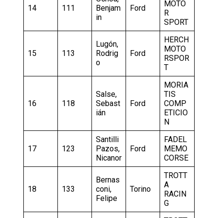
MOTO
14
111
Benjam
Ford
R
in
SPORT
HERCH
Lugón,
MOTO
15
113
Rodrig
Ford
RSPOR
o
T
MORIA
Salse,
TIS
16
118
Sebast
Ford
COMP
ián
ETICIO
N
Santilli
FADEL
17
123
Pazos,
Ford
MEMO
Nicanor
CORSE
TROTT
Bernas
A
18
133
coni,
Torino
RACIN
Felipe
G