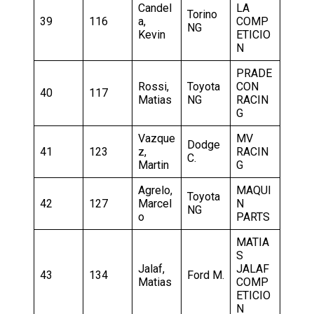
Candel
LA
Torino
39
116
a,
COMP
NG
Kevin
ETICIO
N
PRADE
Rossi,
Toyota
CON
40
117
Matias
NG
RACIN
G
Vazque
MV
Dodge
41
123
z,
RACIN
C.
Martin
G
Agrelo,
MAQUI
Toyota
42
127
Marcel
N
NG
o
PARTS
MATIA
S
Jalaf,
JALAF
43
134
Ford M.
Matias
COMP
ETICIO
N