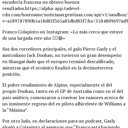
escudería francesa no obtuvo buenos
resultados.https://alpha-app.tadevel-
cdn.com/hostname/noticiasargentinas.com/api/v1/
v=a589787890b5a18d83f365a83dbd83f7&s=3584809697ad9
Franco Colapinto on Instagram: «Lo más cerca que estuve
de una largada este año ✌🏼😆»
Sus dos corredores principales, el galo Pierre Gasly y el
australiano Jack Doohan, no tuvieron un gran desempeño
en Shangai dado que el europeo terminó descalificado,
mientras que el oceánico finalizó en la decimotercera
posición.
El pobre rendimiento de Alpine, especialmente el del
propio Doohan, tanto en el GP de Australia como en el del
país asiático, comenzaron a reavivar los rumores acerca de
un inminente regreso del ex piloto albiceleste de Williams a
la “Máxima”.
Por otro lado, en declaraciones para un podcast, Gasly
elogió a Colapinto al asegurar que “Franco está haciendo