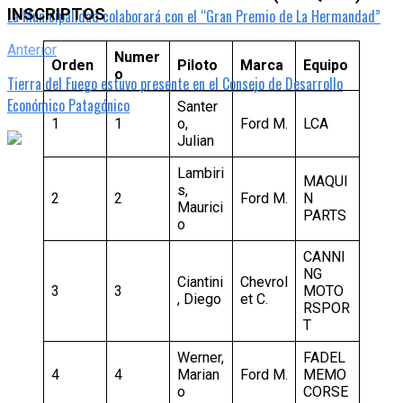
INSCRIPTOS
La Municipalidad colaborará con el “Gran Premio de La Hermandad”
Anterior
Numer
Orden
Piloto
Marca
Equipo
o
Tierra del Fuego estuvo presente en el Consejo de Desarrollo
Económico Patagónico
Santer
1
1
o,
Ford M.
LCA
Julian
Lambiri
MAQUI
s,
2
2
Ford M.
N
Maurici
PARTS
o
CANNI
NG
Ciantini
Chevrol
3
3
MOTO
, Diego
et C.
RSPOR
T
Werner,
FADEL
4
4
Marian
Ford M.
MEMO
o
CORSE