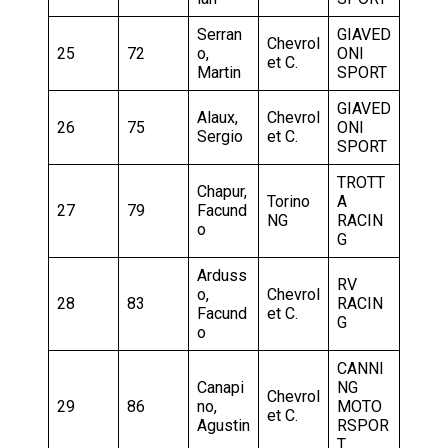
Serran
GIAVED
Chevrol
25
72
o,
ONI
et C.
Martin
SPORT
GIAVED
Alaux,
Chevrol
26
75
ONI
Sergio
et C.
SPORT
TROTT
Chapur,
Torino
A
27
79
Facund
NG
RACIN
o
G
Arduss
RV
o,
Chevrol
28
83
RACIN
Facund
et C.
G
o
CANNI
Canapi
NG
Chevrol
29
86
no,
MOTO
et C.
Agustin
RSPOR
T