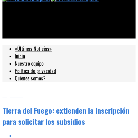
El Tribuno Neuquino
Tierra del Fuego: extienden la inscripción para solicitar los
subsidios
«Últimas Noticias»
Inicio
Nuestro equipo
Política de privacidad
Quienes somos?
Argentina
Tierra del Fuego: extienden la inscripción
para solicitar los subsidios