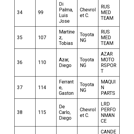
Di
RUS
Palma,
Chevrol
34
99
MED
Luis
et C.
TEAM
Jose
Martine
RUS
Toyota
35
107
z,
MED
NG
Tobias
TEAM
AZAR
Azar,
Toyota
MOTO
36
110
Diego
NG
RSPOR
T
Ferrant
MAQUI
Toyota
37
114
e,
N
NG
Gaston
PARTS
LRD
De
Chevrol
PERFO
38
115
Carlo,
et C.
NMAN
Diego
CE
CANDE