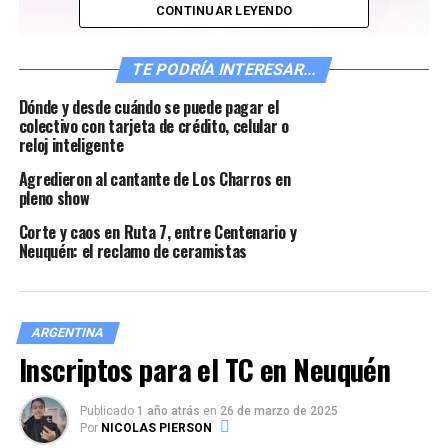
CONTINUAR LEYENDO
TE PODRÍA INTERESAR...
Dónde y desde cuándo se puede pagar el
colectivo con tarjeta de crédito, celular o
Taylor Swift desembarcará por primera vez en Argentina.
reloj inteligente
La cantante estadounidense
Taylor Swift llegó este
Agredieron al cantante de Los Charros en
mediodía a la Argentina por primera vez
en el marco
pleno show
de los conciertos con entradas agotadas que realizará
Corte y caos en Ruta 7, entre Centenario y
este
9
,
10 y 11 de noviembre
en el estadio de River. Sus
Neuquén: el reclamo de ceramistas
admiradores, conocidos como “swifties”, cuentan las
horas para conocer a su ídola, y algunos ya rastrean
cualquier tipo de información relacionada con
su paso
por Buenos Aires
:
¿dónde se hospeda? ¿Cómo será
ARGENTINA
su itinerario durante estos tres días? ¿Saldrá a
Inscriptos para el TC en Neuquén
pasear por la ciudad?
Publicado
1 año atrás
en
26 de marzo de 2025
No todos los fans están de acuerdo con averiguar y
Por
NICOLAS PIERSON
difundir información sobre el itinerario de la artista pop