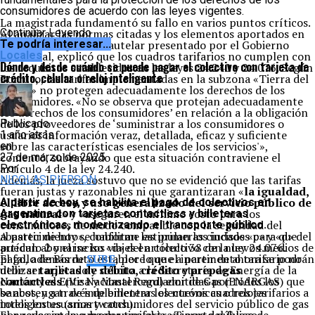
consumidores de acuerdo con las leyes vigentes.
La magistrada fundamentó su fallo en varios puntos críticos.
Al analizar las normas citadas y los elementos aportados en
Continuar Leyendo
el marco del pedido cautelar presentado por el Gobierno
Te podría interesar...
provincial, explicó que los cuadros tarifarios no cumplen con
Locales
Dónde y desde cuándo se puede pagar el colectivo con tarjeta de
los requisitos establecidos en las leyes 24.240 y 24.076. Según
crédito, celular o reloj inteligente
Borruto, las tarifas implementadas en la subzona «Tierra del
Fuego» no protegen adecuadamente los derechos de los
consumidores. «No se observa que protejan adecuadamente
los derechos de los consumidores’ en relación a la obligación
de los proveedores de ‘suministrar a los consumidores o
Publicado
usuarios información veraz, detallada, eficaz y suficiente
1 año atrás
sobre las características esenciales de los servicios'»,
en
comentó, subrayando que esta situación contraviene el
27 de marzo de 2025
artículo 4 de la ley 24.240.
Por
Además, la jueza sostuvo que no se evidenció que las tarifas
NICOLAS PIERSON
fueran justas y razonables ni que garantizaran «
la igualdad,
el libre acceso y uso generalizado del servicio público de
A partir de hoy, se habilita el pago de colectivos en
gas natural
» y «aseguren el mínimo costo para los
Argentina con tarjetas contactless y billeteras
consumidores de modo compatible con la seguridad del
electrónicas, modernizando el transporte público.
abastecimiento», conforme estipulan los incisos «c» y «d» del
A partir de hoy se habilitan las primeras ciudades para que
artículo 2 y el inciso «d» del artículo 38 de la ley 24.076.
puedan abonarse los viajes en colectivo con nuevos medios de
El fallo de Borruto establece que el incremento tarifario no
pago, además de
SUBE
, por lo que a partir de ahora se podrán
debe ser aplicado y solicita a la Secretaría de Energía de la
utilizar
tarjetas de débito, crédito y prepagas
Nación y al Ente Nacional Regulador de Gas (ENARGAS) que
contactless
(Visa y Mastercard) emitidas por todos los
se abstengan de implementar los nuevos cuadros tarifarios a
bancos, y a través de billeteras electrónicas o relojes
todos los usuarios y consumidores del servicio público de gas
inteligentes (smartwatch).