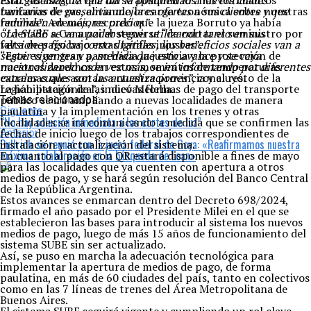
Enargas asegura que no se apliquen los nuevos cuadros
esto. Además, le va a dar la posibilidad a las entidades
tarifarios de gas, aliviando la carga económica sobre nuestras
bancarias de presentar mejores ofertas a sus clientes y que
familias”. Además, recordó que la jueza Borruto ya había
redunden en mejores precios”.
ordenado a Camuzzi abstenerse “de cortar el suministro por
“La SUBE se va a poder seguir utilizando tanto en sus
falta de pago bajo estas tarifas injustas”.
versiones físicas como digitales, los beneficios sociales van a
“Este es un gran paso hacia la justicia y la protección de
seguir vigentes y a, medida que esto avance y se vaya
nuestros derechos en estos momentos de temperaturas
nacionalizando cada vez más, se irá informando por diferentes
extremas que azotan a nuestra provincia y al resto de la
canales cuales son las actualizaciones”,
concluyó.
región patagónica”, indicó Melella.
La habilitación de las nuevas formas de pago del transporte
público se irá ampliando a nuevas localidades de manera
Temas relacionados:
paulatina y la implementación en los trenes y otras
Siguente
“No hay solución inmediata a los cortes de luz”
localidades se irá comunicando a medida que se confirmen las
fechas de inicio luego de los trabajos correspondientes de
Anterior
Bullrich se reunió con la jueza federal de Goya: «Reafirmamos nuestra
instalación y actualización del sistema.
máxima colaboración en la búsqueda de Loan»
En cuanto al pago con QR estará disponible a fines de mayo
para las localidades que ya cuenten con apertura a otros
medios de pago, y se hará según resolución del Banco Central
de la República Argentina.
Estos avances se enmarcan dentro del Decreto 698/2024,
firmado el año pasado por el Presidente Milei en el que se
establecieron las bases para introducir al sistema los nuevos
medios de pago, luego de más 15 años de funcionamiento del
sistema SUBE sin ser actualizado.
Así, se puso en marcha la adecuación tecnológica para
implementar la apertura de medios de pago, de forma
paulatina, en más de 60 ciudades del país, tanto en colectivos
como en las 7 líneas de trenes del Área Metropolitana de
Buenos Aires.