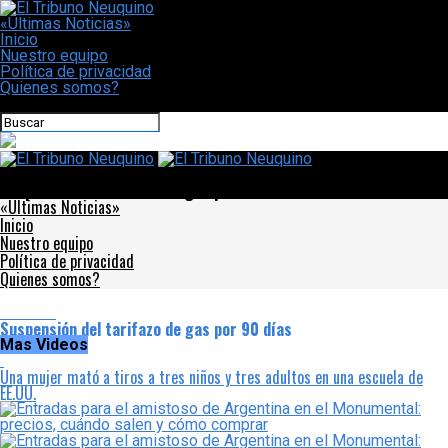
«Últimas Noticias»
Inicio
Nuestro equipo
Política de privacidad
Quienes somos?
CONECTATE CON NOSOTROS
El Tribuno Neuquino
Suspensión del tarifazo de gas por 90 días
«Últimas Noticias»
Inicio
Nuestro equipo
Política de privacidad
Quienes somos?
Locales
Suspensión del tarifazo de gas por 90 días
Mas Videos
Una mujer mató a tiros a tres niños y tres adultos en una escuela de
EE.UU.