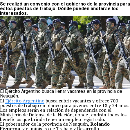
Se realizó un convenio con el gobierno de la provincia para
estos puestos de trabajo. Dónde pueden anotarse los
interesados.
El Ejército Argentino busca llenar vacantes en la provincia de
Neuquén.
El
Ejército Argentino
busca cubrir vacantes y ofrece 700
puestos de trabajo en blanco para jóvenes entre 18 y 24 años.
Los empleos serán en relación de dependencia con el
Ministerio de Defensa de la Nación, donde tendrán todos los
beneficios que brinda tener un empleo registrado.
El gobernador de la provincia de Neuquén,
Rolando
Figueroa,
y el ministro de Trabajo y Desarrollo