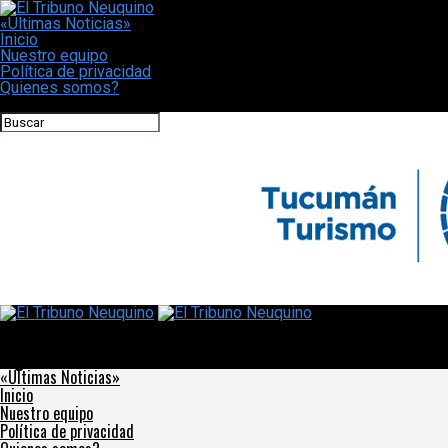
«Últimas Noticias»
Inicio
Nuestro equipo
Política de privacidad
Quienes somos?
CONECTATE CON NOSOTROS
El Tribuno Neuquino
River y Rosario Central definen al supercampeón del fútbol
argentino
«Últimas Noticias»
Inicio
Nuestro equipo
Política de privacidad