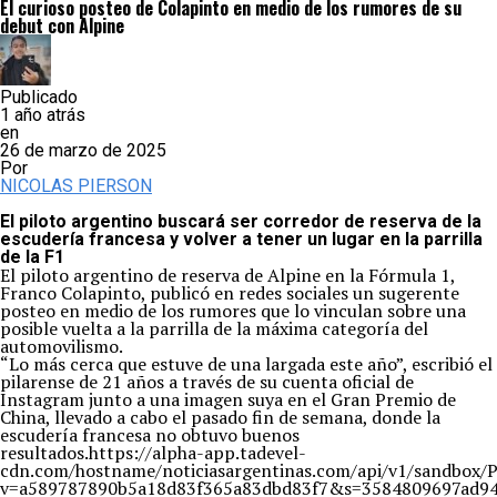
El curioso posteo de Colapinto en medio de los rumores de su
debut con Alpine
Publicado
1 año atrás
en
26 de marzo de 2025
Por
NICOLAS PIERSON
El piloto argentino buscará ser corredor de reserva de la
escudería francesa y volver a tener un lugar en la parrilla
de la F1
El piloto argentino de reserva de Alpine en la Fórmula 1,
Franco Colapinto, publicó en redes sociales un sugerente
posteo en medio de los rumores que lo vinculan sobre una
posible vuelta a la parrilla de la máxima categoría del
automovilismo.
“Lo más cerca que estuve de una largada este año”, escribió el
pilarense de 21 años a través de su cuenta oficial de
Instagram junto a una imagen suya en el Gran Premio de
China, llevado a cabo el pasado fin de semana, donde la
escudería francesa no obtuvo buenos
resultados.https://alpha-app.tadevel-
cdn.com/hostname/noticiasargentinas.com/api/v1/s
v=a589787890b5a18d83f365a83dbd83f7&s=3584809697ad94