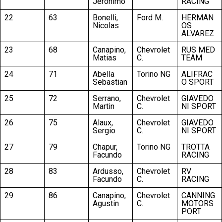
Jeronimo
RACING
22
63
Bonelli,
Ford M.
HERMAN
Nicolas
OS
ALVAREZ
23
68
Canapino,
Chevrolet
RUS MED
Matias
C.
TEAM
24
71
Abella
Torino NG
ALIFRAC
Sebastian
O SPORT
25
72
Serrano,
Chevrolet
GIAVEDO
Martin
C.
NI SPORT
26
75
Alaux,
Chevrolet
GIAVEDO
Sergio
C.
NI SPORT
27
79
Chapur,
Torino NG
TROTTA
Facundo
RACING
28
83
Ardusso,
Chevrolet
RV
Facundo
C.
RACING
29
86
Canapino,
Chevrolet
CANNING
Agustin
C.
MOTORS
PORT