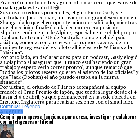
Franco Colapinto on Instagram: «Lo más cerca que estuve de
una largada este año ✌🏼😆»
Sus dos corredores principales, el galo Pierre Gasly y el
australiano Jack Doohan, no tuvieron un gran desempeño en
Shangai dado que el europeo terminó descalificado, mientras
que el oceánico finalizó en la decimotercera posición.
El pobre rendimiento de Alpine, especialmente el del propio
Doohan, tanto en el GP de Australia como en el del país
asiático, comenzaron a reavivar los rumores acerca de un
inminente regreso del ex piloto albiceleste de Williams a la
“Máxima”.
Por otro lado, en declaraciones para un podcast, Gasly elogió
a Colapinto al asegurar que “Franco está haciendo un gran
trabajo y espero verlo correr pronto”, aunque remarcó que
“todos los pilotos reserva quieren el asiento de los oficiales” y
que “Jack (Doohan) el año pasado estaba en la misma
situación”.
Por último, el oriundo de Pilar no acompañará al equipo
francés al Gran Premio de Japón, que tendrá lugar desde el 4
hasta el 6 de abril, ya que permanecerá en la sede ubicada en
Enstone, Inglaterra para realizar sesiones con el simulador.
Continuar Leyendo
Argentina
Gemini lanza nuevas funciones para crear, investigar y colaborar
con inteligencia artificial