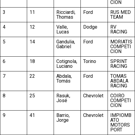
CION
3
11
Ricciardi,
Ford
RUS MED
Thomas
TEAM
4
12
Valle,
Dodge
RV
Lucas
RACING
5
14
Gandulia,
Ford
MORIATIS
Gabriel
COMPETI
CION
6
18
Cotignola,
Torino
SPRINT
Luciano
RACING
7
22
Abdala,
Ford
TOMAS
Tomás
ABDALA
RACING
8
25
Rasuk,
Chevrolet
COIRO
José
COMPETI
CION
9
41
Barrio,
Chevrolet
IMPIOMB
Jorge
ATO
MOTORS
PORT