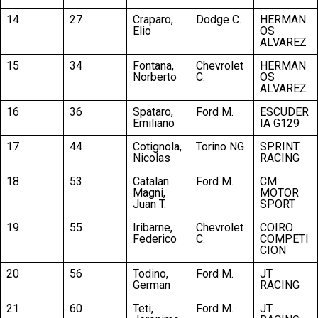
14
27
Craparo,
Dodge C.
HERMAN
Elio
OS
ALVAREZ
15
34
Fontana,
Chevrolet
HERMAN
Norberto
C.
OS
ALVAREZ
16
36
Spataro,
Ford M.
ESCUDER
Emiliano
IA G129
17
44
Cotignola,
Torino NG
SPRINT
Nicolas
RACING
18
53
Catalan
Ford M.
CM
Magni,
MOTOR
Juan T.
SPORT
19
55
Iribarne,
Chevrolet
COIRO
Federico
C.
COMPETI
CION
20
56
Todino,
Ford M.
JT
German
RACING
21
60
Teti,
Ford M.
JT