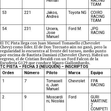
Hernan
RACING
TEAM
53
221
Jakos,
Toyota NG
COIRO
Andres
RACING
TEAM
54
231
Urcera,
Ford M.
JPG
Jose
RACING
Manuel
El TC Pista llega con Juan Manuel Tomasello (Chevrolet
Chevy) como líder. El de Don Torcuato aún no ganó, pero la
regularidad lo encuentra al frente del torneo, medio punto
por encima de Bautista Damiani (Chevrolet Chevy). Habrá un
regreso, el de Cristian Beraldi con un Ford Falcon de la
Escuderia G129 que conduce Mauro Giallombardo.
TC PISTA – FECHA 3 (NEUQUÉN) – INSCRIPTOS
Orden
Número
Piloto
Marca
Equipo
1
7
Tomasell
Chevrolet
FPA
o, Juan
RACING
Manuel
2
9
Moscardi
Ford
GURI
ni, Nicolás
MARTINE
Z
COMPETI