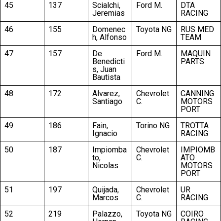
45
137
Scialchi,
Ford M.
DTA
Jeremias
RACING
46
155
Domenec
Toyota NG
RUS MED
h, Alfonso
TEAM
47
157
De
Ford M.
MAQUIN
Benedicti
PARTS
s, Juan
Bautista
48
172
Alvarez,
Chevrolet
CANNING
Santiago
C.
MOTORS
PORT
49
186
Fain,
Torino NG
TROTTA
Ignacio
RACING
50
187
Impiomba
Chevrolet
IMPIOMB
to,
C.
ATO
Nicolas
MOTORS
PORT
51
197
Quijada,
Chevrolet
UR
Marcos
C.
RACING
52
219
Palazzo,
Toyota NG
COIRO