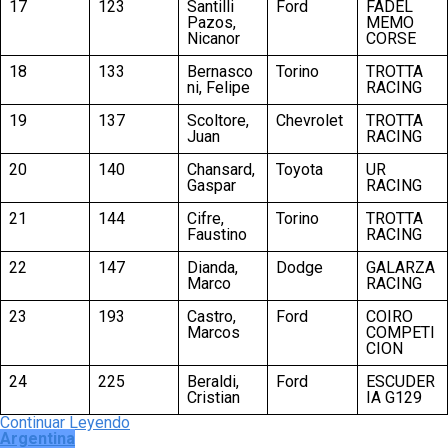
17
123
Santilli
Ford
FADEL
Pazos,
MEMO
Nicanor
CORSE
18
133
Bernasco
Torino
TROTTA
ni, Felipe
RACING
19
137
Scoltore,
Chevrolet
TROTTA
Juan
RACING
20
140
Chansard,
Toyota
UR
Gaspar
RACING
21
144
Cifre,
Torino
TROTTA
Faustino
RACING
22
147
Dianda,
Dodge
GALARZA
Marco
RACING
23
193
Castro,
Ford
COIRO
Marcos
COMPETI
CION
24
225
Beraldi,
Ford
ESCUDER
Cristian
IA G129
Continuar Leyendo
Argentina