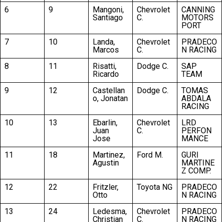
6
9
Mangoni,
Chevrolet
CANNING
Santiago
C.
MOTORS
PORT
7
10
Landa,
Chevrolet
PRADECO
Marcos
C.
N RACING
8
11
Risatti,
Dodge C.
SAP
Ricardo
TEAM
9
12
Castellan
Dodge C.
TOMAS
o, Jonatan
ABDALA
RACING
10
13
Ebarlin,
Chevrolet
LRD
Juan
C.
PERFON
Jose
MANCE
11
18
Martinez,
Ford M.
GURI
Agustin
MARTINE
Z COMP.
12
22
Fritzler,
Toyota NG
PRADECO
Otto
N RACING
13
24
Ledesma,
Chevrolet
PRADECO
Christian
C.
N RACING