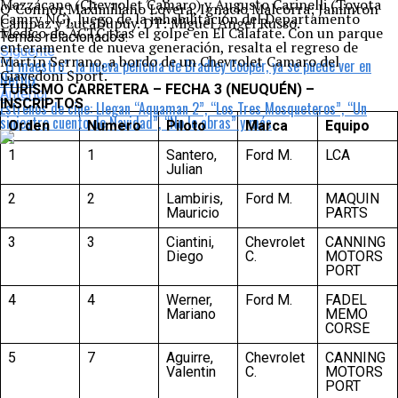
Mazzacane (Chevrolet Camaro) y Augusto Carinelli (Toyota
O’Connor,Maximiliano Lovera, Ignacio Malcorra; Jaminton
Camry NG), luego de la inhabilitación del Departamento
Campaz y LucaDupuy. DT: Miguel Ángel Russo.
Médico de ACTC tras el golpe en El Calafate. Con un parque
Temas relacionados:
enteramente de nueva generación, resalta el regreso de
Siguente
Martín Serrano, a bordo de un Chevrolet Camaro del
“El maestro”, la nueva película de Bradley Cooper, ya se puede ver en
Giavedoni Sport.
Netflix
TURISMO CARRETERA – FECHA 3 (NEUQUÉN) –
Anterior
INSCRIPTOS
Estrenos de cine: Llegan “Aquaman 2”, “Los Tres Mosqueteros”, “Un
siniestro cuento de Navidad”, “No lo abras” y más
Orden
Numero
Piloto
Marca
Equipo
1
1
Santero,
Ford M.
LCA
Julian
2
2
Lambiris,
Ford M.
MAQUIN
Mauricio
PARTS
3
3
Ciantini,
Chevrolet
CANNING
Diego
C.
MOTORS
PORT
4
4
Werner,
Ford M.
FADEL
Mariano
MEMO
CORSE
5
7
Aguirre,
Chevrolet
CANNING
Valentin
C.
MOTORS
PORT