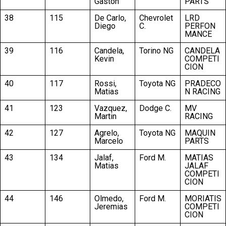
Gaston
PARTS
38
115
De Carlo,
Chevrolet
LRD
Diego
C.
PERFON
MANCE
39
116
Candela,
Torino NG
CANDELA
Kevin
COMPETI
CION
40
117
Rossi,
Toyota NG
PRADECO
Matias
N RACING
41
123
Vazquez,
Dodge C.
MV
Martin
RACING
42
127
Agrelo,
Toyota NG
MAQUIN
Marcelo
PARTS
43
134
Jalaf,
Ford M.
MATIAS
Matias
JALAF
COMPETI
CION
44
146
Olmedo,
Ford M.
MORIATIS
Jeremias
COMPETI
CION