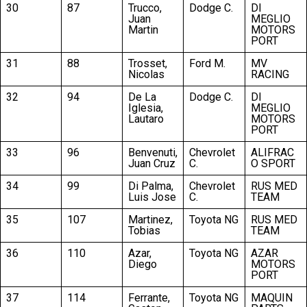
30
87
Trucco,
Dodge C.
DI
Juan
MEGLIO
Martin
MOTORS
PORT
31
88
Trosset,
Ford M.
MV
Nicolas
RACING
32
94
De La
Dodge C.
DI
Iglesia,
MEGLIO
Lautaro
MOTORS
PORT
33
96
Benvenuti,
Chevrolet
ALIFRAC
Juan Cruz
C.
O SPORT
34
99
Di Palma,
Chevrolet
RUS MED
Luis Jose
C.
TEAM
35
107
Martinez,
Toyota NG
RUS MED
Tobias
TEAM
36
110
Azar,
Toyota NG
AZAR
Diego
MOTORS
PORT
37
114
Ferrante,
Toyota NG
MAQUIN