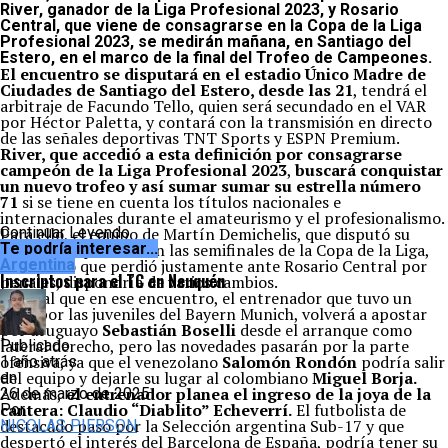
River,
ganador de la Liga Profesional 2023,
y Rosario
Central
, que viene de consagrarse en la Copa de la Liga
Profesional 2023,
se medirán mañana, en Santiago del
Estero, en el marco de la final del Trofeo de Campeones.
El encuentro se disputará en el estadio Único Madre de
Ciudades de Santiago del Estero, desde las 21
, tendrá el
arbitraje de Facundo Tello, quien será secundado en el VAR
por Héctor Paletta, y contará con la transmisión en directo
de las señales deportivas TNT Sports y ESPN Premium.
River, que accedió a esta definición por consagrarse
campeón de la Liga Profesional 2023
,
buscará conquistar
un nuevo trofeo y así sumar sumar su estrella número
71
si se tiene en cuenta los títulos nacionales e
internacionales durante el amateurismo y el profesionalismo.
Para ello, el equipo de Martín Demichelis, que disputó su
Continuar Leyendo
último compromiso en las semifinales de la Copa de la Liga,
Te podría interesar...
encuentro que perdió justamente ante Rosario Central por
Argentina
Inscriptos para el TC en Neuquén
penales, dispondría de varios cambios.
Al igual que en ese encuentro, el entrenador que tuvo un
paso por las juveniles del Bayern Munich, volverá a apostar
por uruguayo
Sebastián Boselli
desde el arranque como
lateral derecho, pero las novedades pasarán por la parte
Publicado
ofensiva, ya que el venezolano
Salomón Rondón
podría salir
1 año atrás
del equipo y dejarle su lugar al colombiano
Miguel Borja.
en
Además,
el entrenador planea el ingreso de la joya de la
26 de marzo de 2025
cantera: Claudio “Diablito” Echeverrí.
El futbolista de
Por
destacado paso por la Selección argentina Sub-17 y que
NICOLAS PIERSON
despertó el interés del Barcelona de España, podría tener su