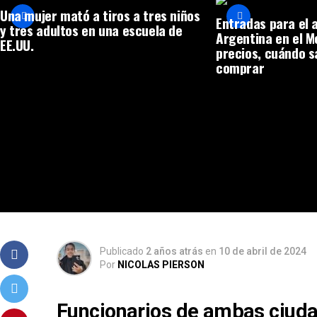
Una mujer mató a tiros a tres niños
Entradas para el 
y tres adultos en una escuela de
Argentina en el 
EE.UU.
precios, cuándo s
comprar
Publicado
2 años atrás
en
10 de abril de 2024
Por
NICOLAS PIERSON
Funcionarios de ambas ciuda