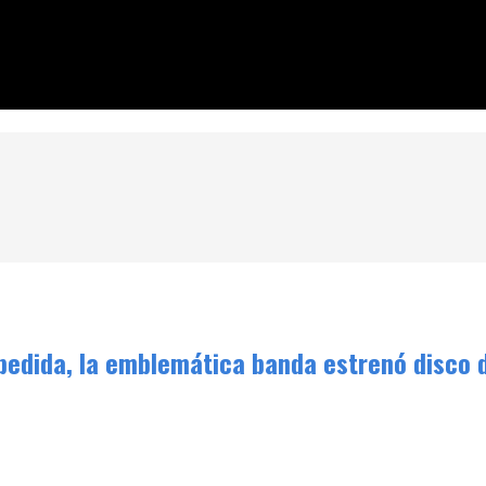
a banda estrenó disco de aquella gran noche y dejó picando la du
pedida, la emblemática banda estrenó disco d