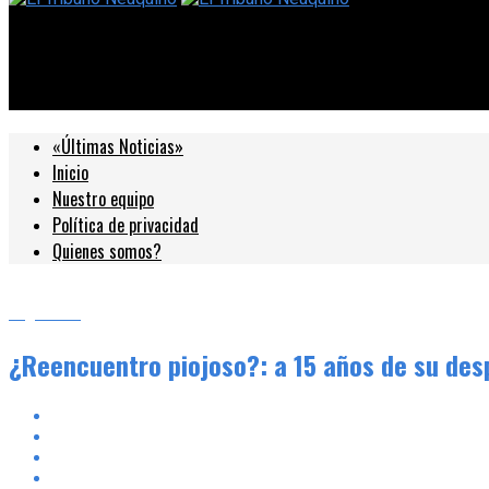
El Tribuno Neuquino
¿Reencuentro piojoso?: a 15 años de su despedida, la emblemátic
«Últimas Noticias»
Inicio
Nuestro equipo
Política de privacidad
Quienes somos?
Argentina
¿Reencuentro piojoso?: a 15 años de su des