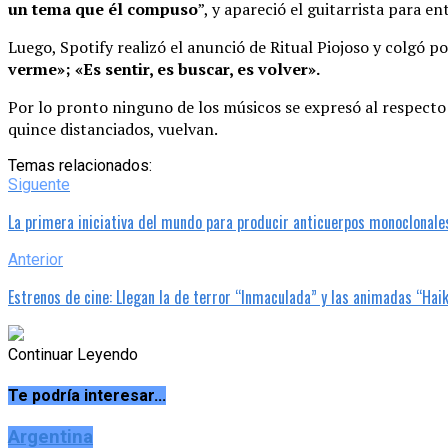
un tema que él compuso
”, y apareció el guitarrista para e
Luego, Spotify realizó el anunció de Ritual Piojoso y colgó p
verme»; «Es sentir, es buscar, es volver».
Por lo pronto ninguno de los músicos se expresó al respecto p
quince distanciados, vuelvan.
Temas relacionados:
Siguente
La primera iniciativa del mundo para producir anticuerpos monoclonale
Anterior
Estrenos de cine: Llegan la de terror “Inmaculada” y las animadas “Haiky
Continuar Leyendo
Te podría interesar...
Argentina