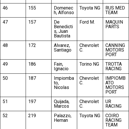
46
155
Domenec
Toyota NG
RUS MED
h, Alfonso
TEAM
47
157
De
Ford M.
MAQUIN
Benedicti
PARTS
s, Juan
Bautista
48
172
Alvarez,
Chevrolet
CANNING
Santiago
C.
MOTORS
PORT
49
186
Fain,
Torino NG
TROTTA
Ignacio
RACING
50
187
Impiomba
Chevrolet
IMPIOMB
to,
C.
ATO
Nicolas
MOTORS
PORT
51
197
Quijada,
Chevrolet
UR
Marcos
C.
RACING
52
219
Palazzo,
Toyota NG
COIRO
Hernan
RACING
TEAM