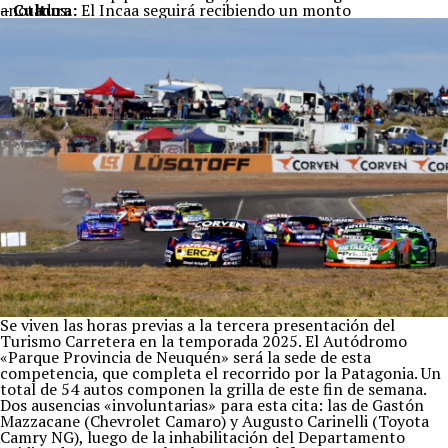
– Cultura:
anotados.
El Incaa seguirá recibiendo un monto
indeterminado de recursos de manera automática. El Fondo
nacional de las Artes tendrá el 70% de los recursos son
gastos administrativos y se garantiza que no se propicia su
cierre.
Temas relacionados:
Siguente
Javier Milei: “Replicar la inflación de diciembre sería un muy buen dato”
Anterior
Tron 3 comienza su rodaje y lo celebra con una primera imagen
Se viven las horas previas a la tercera presentación del
Turismo Carretera en la temporada 2025. El Autódromo
«Parque Provincia de Neuquén» será la sede de esta
competencia, que completa el recorrido por la Patagonia. Un
total de 54 autos componen la grilla de este fin de semana.
Dos ausencias «involuntarias» para esta cita: las de Gastón
Mazzacane (Chevrolet Camaro) y Augusto Carinelli (Toyota
Camry NG), luego de la inhabilitación del Departamento