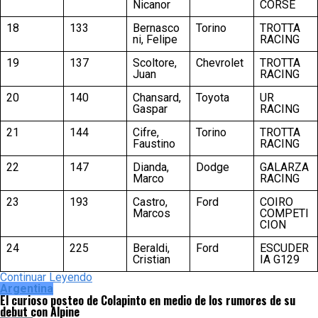
Nicanor
CORSE
18
133
Bernasco
Torino
TROTTA
ni, Felipe
RACING
19
137
Scoltore,
Chevrolet
TROTTA
Juan
RACING
20
140
Chansard,
Toyota
UR
Gaspar
RACING
21
144
Cifre,
Torino
TROTTA
Faustino
RACING
22
147
Dianda,
Dodge
GALARZA
Marco
RACING
23
193
Castro,
Ford
COIRO
Marcos
COMPETI
CION
24
225
Beraldi,
Ford
ESCUDER
Cristian
IA G129
Continuar Leyendo
Argentina
El curioso posteo de Colapinto en medio de los rumores de su
debut con Alpine