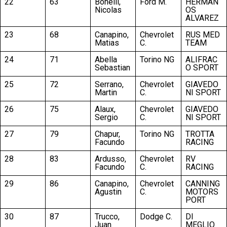
22
63
Bonelli,
Ford M.
HERMAN
Nicolas
OS
ALVAREZ
23
68
Canapino,
Chevrolet
RUS MED
Matias
C.
TEAM
24
71
Abella
Torino NG
ALIFRAC
Sebastian
O SPORT
25
72
Serrano,
Chevrolet
GIAVEDO
Martin
C.
NI SPORT
26
75
Alaux,
Chevrolet
GIAVEDO
Sergio
C.
NI SPORT
27
79
Chapur,
Torino NG
TROTTA
Facundo
RACING
28
83
Ardusso,
Chevrolet
RV
Facundo
C.
RACING
29
86
Canapino,
Chevrolet
CANNING
Agustin
C.
MOTORS
PORT
30
87
Trucco,
Dodge C.
DI
Juan
MEGLIO