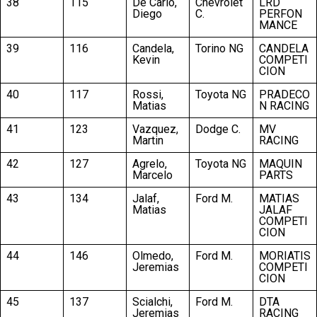
38
115
De Carlo,
Chevrolet
LRD
Diego
C.
PERFON
MANCE
39
116
Candela,
Torino NG
CANDELA
Kevin
COMPETI
CION
40
117
Rossi,
Toyota NG
PRADECO
Matias
N RACING
41
123
Vazquez,
Dodge C.
MV
Martin
RACING
42
127
Agrelo,
Toyota NG
MAQUIN
Marcelo
PARTS
43
134
Jalaf,
Ford M.
MATIAS
Matias
JALAF
COMPETI
CION
44
146
Olmedo,
Ford M.
MORIATIS
Jeremias
COMPETI
CION
45
137
Scialchi,
Ford M.
DTA
Jeremias
RACING