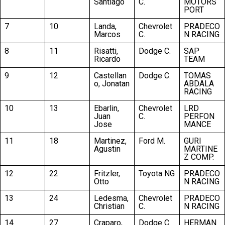
Santiago
C.
MOTORS
PORT
7
10
Landa,
Chevrolet
PRADECO
Marcos
C.
N RACING
8
11
Risatti,
Dodge C.
SAP
Ricardo
TEAM
9
12
Castellan
Dodge C.
TOMAS
o, Jonatan
ABDALA
RACING
10
13
Ebarlin,
Chevrolet
LRD
Juan
C.
PERFON
Jose
MANCE
11
18
Martinez,
Ford M.
GURI
Agustin
MARTINE
Z COMP.
12
22
Fritzler,
Toyota NG
PRADECO
Otto
N RACING
13
24
Ledesma,
Chevrolet
PRADECO
Christian
C.
N RACING
14
27
Craparo,
Dodge C.
HERMAN