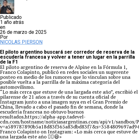
Publicado
1 año atrás
en
26 de marzo de 2025
Por
NICOLAS PIERSON
El piloto argentino buscará ser corredor de reserva de la
escudería francesa y volver a tener un lugar en la parrilla
de la F1
El piloto argentino de reserva de Alpine en la Fórmula 1,
Franco Colapinto, publicó en redes sociales un sugerente
posteo en medio de los rumores que lo vinculan sobre una
posible vuelta a la parrilla de la máxima categoría del
automovilismo.
“Lo más cerca que estuve de una largada este año”, escribió el
pilarense de 21 años a través de su cuenta oficial de
Instagram junto a una imagen suya en el Gran Premio de
China, llevado a cabo el pasado fin de semana, donde la
escudería francesa no obtuvo buenos
resultados.https://alpha-app.tadevel-
cdn.com/hostname/noticiasargentinas.com/api/v1/s
v=a589787890b5a18d83f365a83dbd83f7&s=3584809697ad94
Franco Colapinto on Instagram: «Lo más cerca que estuve de
una largada este año ✌🏼😆»