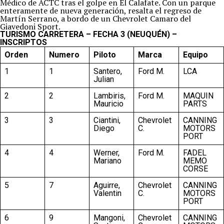
Médico de ACTC tras el golpe en El Calafate. Con un parque
enteramente de nueva generación, resalta el regreso de
Martín Serrano, a bordo de un Chevrolet Camaro del
Giavedoni Sport.
TURISMO CARRETERA – FECHA 3 (NEUQUÉN) –
INSCRIPTOS
Orden
Numero
Piloto
Marca
Equipo
1
1
Santero,
Ford M.
LCA
Julian
2
2
Lambiris,
Ford M.
MAQUIN
Mauricio
PARTS
3
3
Ciantini,
Chevrolet
CANNING
Diego
C.
MOTORS
PORT
4
4
Werner,
Ford M.
FADEL
Mariano
MEMO
CORSE
5
7
Aguirre,
Chevrolet
CANNING
Valentin
C.
MOTORS
PORT
6
9
Mangoni,
Chevrolet
CANNING