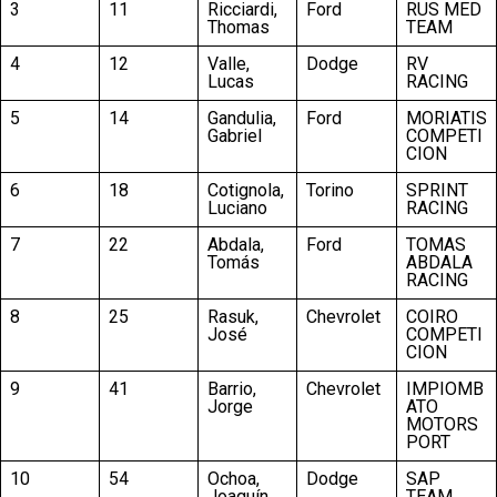
3
11
Ricciardi,
Ford
RUS MED
Thomas
TEAM
4
12
Valle,
Dodge
RV
Lucas
RACING
5
14
Gandulia,
Ford
MORIATIS
Gabriel
COMPETI
CION
6
18
Cotignola,
Torino
SPRINT
Luciano
RACING
7
22
Abdala,
Ford
TOMAS
Tomás
ABDALA
RACING
8
25
Rasuk,
Chevrolet
COIRO
José
COMPETI
CION
9
41
Barrio,
Chevrolet
IMPIOMB
Jorge
ATO
MOTORS
PORT
10
54
Ochoa,
Dodge
SAP
Joaquín
TEAM