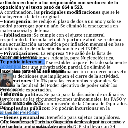
artículos en base a las negociación con sectores de la
oposición y el texto pasó de 664 a 523.
A continuación, las
principales modificaciones
que se le
incluyeron a la letra original.
– Emergencia:
Se redujo el plazo de dos a un año y solo se
podrá prorrogar por un año. Se eliminó la emergencia en
materia social y defensa.
– Jubilaciones:
Se cumple con el ajuste trimestral
respetando la fórmula actual. A partir de abril, se realizará
una actualización automática por inflación mensual en base
al último dato de inflación disponible del INDEC.
– Privatizaciones:
La empresa YPF salió de la lista de
posibles privatizaciones. Además, para Nucleoeléctrica,
Continuar Leyendo
Banco Nación y ARSAT se estableció que el Estado solamente
Te podría interesar...
puede realizar una privatización parcial. Se eliminó la
Argentina
Inscriptos para el TC en Neuquén
obligación del Estado de tener una acción con derecho a veto
para las decisiones que impliquen el cierre de la actividad.
– Retenciones:
Un 0% para las economías regionales. Se
elimina la facultad del Poder Ejecutivo de poder subir los
derechos de exportación.
Publicado
– Reforma política:
Se pasó para la discusión de ordinarias
1 año atrás
la reforma de las circunscripciones uninominales, las PASO y
en
la actualización de la composición de la Cámara de Diputados.
26 de marzo de 2025
– Empleados públicos:
No podrán incursionar en la
Por
actividad política.
NICOLAS PIERSON
– Bienes personales
: Beneficio para sujetos cumplidores.
– Pesca:
Con 54 autos, el Turismo Carretera desarrollará la tercera
Se mantiene la obligación de descargar en puerto y
de contar con tripulación argentina.
fecha de la temporada. Además, el TC Pista llega con 24