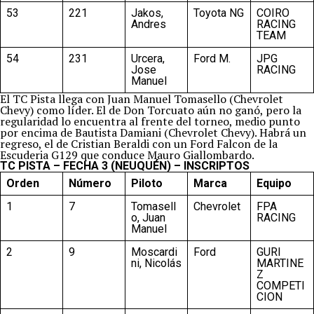
53
221
Jakos,
Toyota NG
COIRO
Andres
RACING
TEAM
54
231
Urcera,
Ford M.
JPG
Jose
RACING
Manuel
El TC Pista llega con Juan Manuel Tomasello (Chevrolet
Chevy) como líder. El de Don Torcuato aún no ganó, pero la
regularidad lo encuentra al frente del torneo, medio punto
por encima de Bautista Damiani (Chevrolet Chevy). Habrá un
regreso, el de Cristian Beraldi con un Ford Falcon de la
Escuderia G129 que conduce Mauro Giallombardo.
TC PISTA – FECHA 3 (NEUQUÉN) – INSCRIPTOS
Orden
Número
Piloto
Marca
Equipo
1
7
Tomasell
Chevrolet
FPA
o, Juan
RACING
Manuel
2
9
Moscardi
Ford
GURI
ni, Nicolás
MARTINE
Z
COMPETI
CION