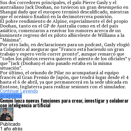
Sus dos corredores principales, el galo Pierre Gasly y el
australiano Jack Doohan, no tuvieron un gran desempeño en
Shangai dado que el europeo terminó descalificado, mientras
que el oceánico finalizó en la decimotercera posición.
El pobre rendimiento de Alpine, especialmente el del propio
Doohan, tanto en el GP de Australia como en el del país
asiático, comenzaron a reavivar los rumores acerca de un
inminente regreso del ex piloto albiceleste de Williams a la
“Máxima”.
Por otro lado, en declaraciones para un podcast, Gasly elogió
a Colapinto al asegurar que “Franco está haciendo un gran
trabajo y espero verlo correr pronto”, aunque remarcó que
“todos los pilotos reserva quieren el asiento de los oficiales” y
que “Jack (Doohan) el año pasado estaba en la misma
situación”.
Por último, el oriundo de Pilar no acompañará al equipo
francés al Gran Premio de Japón, que tendrá lugar desde el 4
hasta el 6 de abril, ya que permanecerá en la sede ubicada en
Enstone, Inglaterra para realizar sesiones con el simulador.
Continuar Leyendo
Argentina
Gemini lanza nuevas funciones para crear, investigar y colaborar
con inteligencia artificial
Publicado
1 año atrás