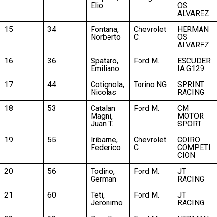
Elio
OS
ALVAREZ
15
34
Fontana,
Chevrolet
HERMAN
Norberto
C.
OS
ALVAREZ
16
36
Spataro,
Ford M.
ESCUDER
Emiliano
IA G129
17
44
Cotignola,
Torino NG
SPRINT
Nicolas
RACING
18
53
Catalan
Ford M.
CM
Magni,
MOTOR
Juan T.
SPORT
19
55
Iribarne,
Chevrolet
COIRO
Federico
C.
COMPETI
CION
20
56
Todino,
Ford M.
JT
German
RACING
21
60
Teti,
Ford M.
JT
Jeronimo
RACING