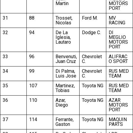
Martin
MOTORS
PORT
31
88
Trosset,
Ford M.
MV
Nicolas
RACING
32
94
De La
Dodge C.
DI
Iglesia,
MEGLIO
Lautaro
MOTORS
PORT
33
96
Benvenuti,
Chevrolet
ALIFRAC
Juan Cruz
C.
O SPORT
34
99
Di Palma,
Chevrolet
RUS MED
Luis Jose
C.
TEAM
35
107
Martinez,
Toyota NG
RUS MED
Tobias
TEAM
36
110
Azar,
Toyota NG
AZAR
Diego
MOTORS
PORT
37
114
Ferrante,
Toyota NG
MAQUIN
Gaston
PARTS