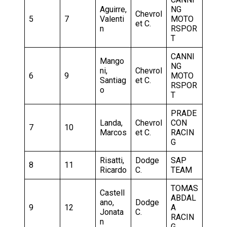
Aguirre,
NG
Chevrol
5
7
Valenti
MOTO
et C.
n
RSPOR
T
CANNI
Mango
NG
ni,
Chevrol
6
9
MOTO
Santiag
et C.
RSPOR
o
T
PRADE
Landa,
Chevrol
CON
7
10
Marcos
et C.
RACIN
G
Risatti,
Dodge
SAP
8
11
Ricardo
C.
TEAM
TOMAS
Castell
ABDAL
ano,
Dodge
9
12
A
Jonata
C.
RACIN
n
G