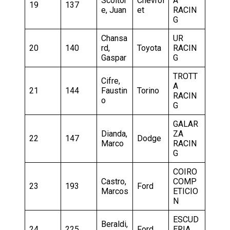
Scoltor
Chevrol
A
19
137
e, Juan
et
RACIN
G
Chansa
UR
20
140
rd,
Toyota
RACIN
Gaspar
G
TROTT
Cifre,
A
21
144
Faustin
Torino
RACIN
o
G
GALAR
Dianda,
ZA
22
147
Dodge
Marco
RACIN
G
COIRO
Castro,
COMP
23
193
Ford
Marcos
ETICIO
N
ESCUD
Beraldi,
24
225
Ford
ERIA