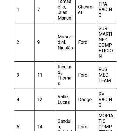
Tomas
FPA
ello,
Chevrol
1
7
RACIN
Juan
et
G
Manuel
GURI
MARTI
Moscar
NEZ
2
9
dini,
Ford
COMP
Nicolás
ETICIO
N
Ricciar
RUS
di,
3
11
Ford
MED
Thoma
TEAM
s
RV
Valle,
4
12
Dodge
RACIN
Lucas
G
MORIA
Ganduli
TIS
5
14
a,
Ford
COMP