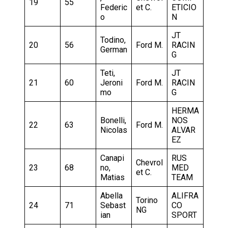
19
55
Federic
et C.
ETICIO
o
N
JT
Todino,
20
56
Ford M.
RACIN
German
G
Teti,
JT
21
60
Jeroni
Ford M.
RACIN
mo
G
HERMA
Bonelli,
NOS
22
63
Ford M.
Nicolas
ALVAR
EZ
Canapi
RUS
Chevrol
23
68
no,
MED
et C.
Matias
TEAM
Abella
ALIFRA
Torino
24
71
Sebast
CO
NG
ian
SPORT