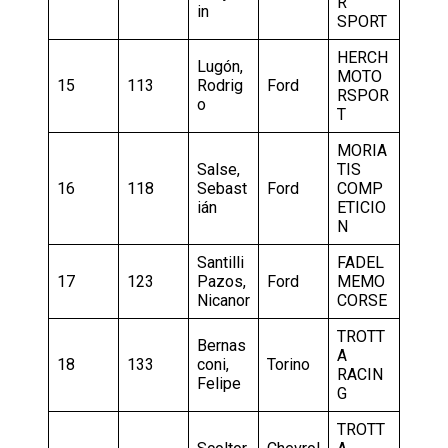
R
in
SPORT
HERCH
Lugón,
MOTO
15
113
Rodrig
Ford
RSPOR
o
T
MORIA
Salse,
TIS
16
118
Sebast
Ford
COMP
ián
ETICIO
N
Santilli
FADEL
17
123
Pazos,
Ford
MEMO
Nicanor
CORSE
TROTT
Bernas
A
18
133
coni,
Torino
RACIN
Felipe
G
TROTT