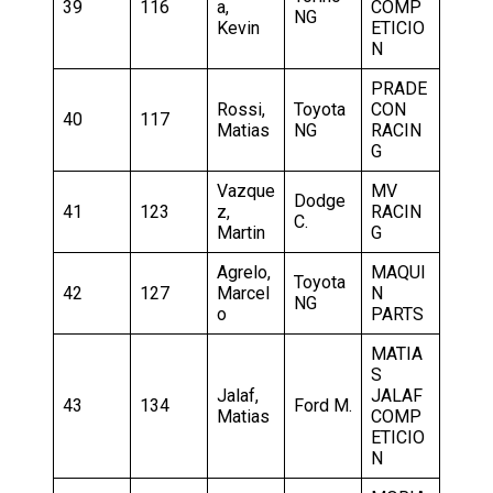
39
116
a,
COMP
NG
Kevin
ETICIO
N
PRADE
Rossi,
Toyota
CON
40
117
Matias
NG
RACIN
G
Vazque
MV
Dodge
41
123
z,
RACIN
C.
Martin
G
Agrelo,
MAQUI
Toyota
42
127
Marcel
N
NG
o
PARTS
MATIA
S
Jalaf,
JALAF
43
134
Ford M.
Matias
COMP
ETICIO
N