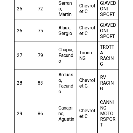
Serran
GIAVED
Chevrol
25
72
o,
ONI
et C.
Martin
SPORT
GIAVED
Alaux,
Chevrol
26
75
ONI
Sergio
et C.
SPORT
TROTT
Chapur,
Torino
A
27
79
Facund
NG
RACIN
o
G
Arduss
RV
o,
Chevrol
28
83
RACIN
Facund
et C.
G
o
CANNI
Canapi
NG
Chevrol
29
86
no,
MOTO
et C.
Agustin
RSPOR
T