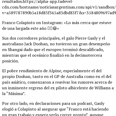
resultados.https://alpha-app.tadevel-
cdn.com/hostname/noticiasargentinas.com/api/v1/
v=a589787890b5a18d83f365a83dbd83f7&s=3584809697ad9
Franco Colapinto on Instagram: «Lo más cerca que estuve
de una largada este año ✌🏼😆»
Sus dos corredores principales, el galo Pierre Gasly y el
australiano Jack Doohan, no tuvieron un gran desempeño
en Shangai dado que el europeo terminó descalificado,
mientras que el oceánico finalizó en la decimotercera
posición.
El pobre rendimiento de Alpine, especialmente el del
propio Doohan, tanto en el GP de Australia como en el del
país asiático, comenzaron a reavivar los rumores acerca de
un inminente regreso del ex piloto albiceleste de Williams a
la “Máxima”.
Por otro lado, en declaraciones para un podcast, Gasly
elogió a Colapinto al asegurar que “Franco está haciendo
un gran trabajo y espero verlo correr pronto”, aunque