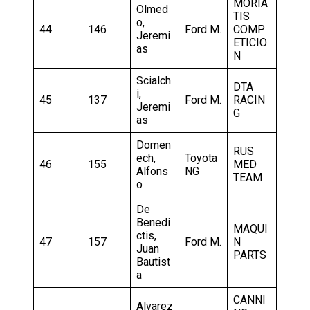
MORIA
Olmed
TIS
o,
44
146
Ford M.
COMP
Jeremi
ETICIO
as
N
Scialch
DTA
i,
45
137
Ford M.
RACIN
Jeremi
G
as
Domen
RUS
ech,
Toyota
46
155
MED
Alfons
NG
TEAM
o
De
Benedi
MAQUI
ctis,
47
157
Ford M.
N
Juan
PARTS
Bautist
a
CANNI
Alvarez