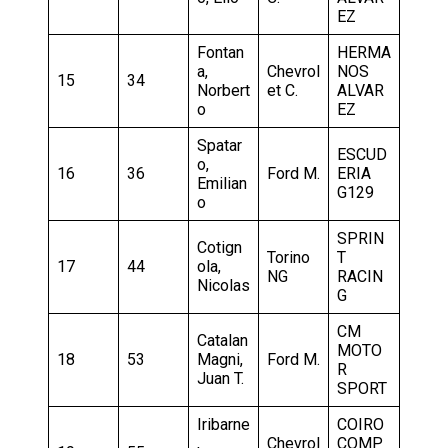
EZ
Fontan
HERMA
a,
Chevrol
NOS
15
34
Norbert
et C.
ALVAR
o
EZ
Spatar
ESCUD
o,
16
36
Ford M.
ERIA
Emilian
G129
o
SPRIN
Cotign
Torino
T
17
44
ola,
NG
RACIN
Nicolas
G
CM
Catalan
MOTO
18
53
Magni,
Ford M.
R
Juan T.
SPORT
Iribarne
COIRO
,
Chevrol
COMP