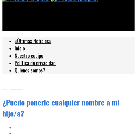
El Tribuno Neuquino
¿Puedo ponerle cualquier nombre a mi hijo/a?
«Últimas Noticias»
Inicio
Nuestro equipo
Política de privacidad
Quienes somos?
Argentina
¿Puedo ponerle cualquier nombre a mi
hijo/a?