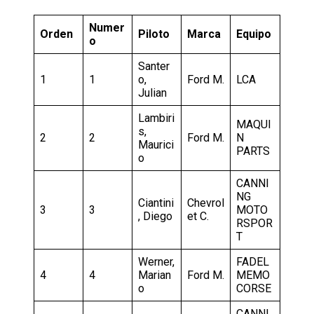
Numer
Orden
Piloto
Marca
Equipo
o
Santer
1
1
o,
Ford M.
LCA
Julian
Lambiri
MAQUI
s,
2
2
Ford M.
N
Maurici
PARTS
o
CANNI
NG
Ciantini
Chevrol
3
3
MOTO
, Diego
et C.
RSPOR
T
Werner,
FADEL
4
4
Marian
Ford M.
MEMO
o
CORSE
CANNI