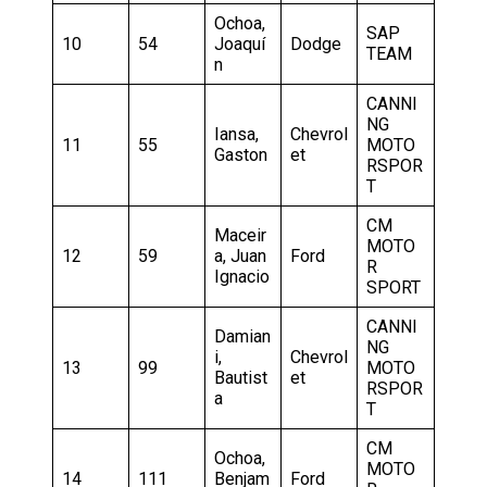
Ochoa,
SAP
10
54
Joaquí
Dodge
TEAM
n
CANNI
NG
Iansa,
Chevrol
11
55
MOTO
Gaston
et
RSPOR
T
CM
Maceir
MOTO
12
59
a, Juan
Ford
R
Ignacio
SPORT
CANNI
Damian
NG
i,
Chevrol
13
99
MOTO
Bautist
et
RSPOR
a
T
CM
Ochoa,
MOTO
14
111
Benjam
Ford