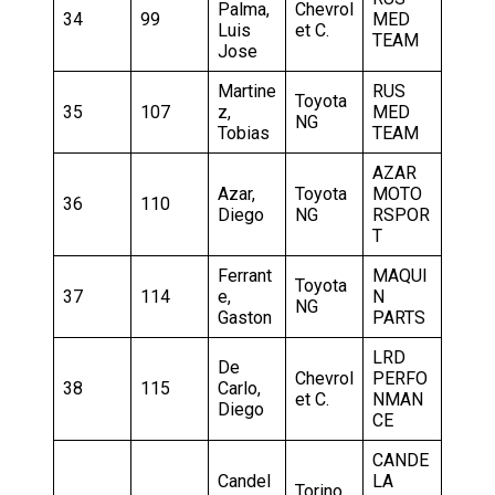
Palma,
Chevrol
34
99
MED
Luis
et C.
TEAM
Jose
Martine
RUS
Toyota
35
107
z,
MED
NG
Tobias
TEAM
AZAR
Azar,
Toyota
MOTO
36
110
Diego
NG
RSPOR
T
Ferrant
MAQUI
Toyota
37
114
e,
N
NG
Gaston
PARTS
LRD
De
Chevrol
PERFO
38
115
Carlo,
et C.
NMAN
Diego
CE
CANDE
Candel
LA
Torino