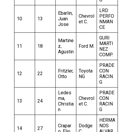
LRD
Ebarlin,
Chevrol
PERFO
10
13
Juan
et C.
NMAN
Jose
CE
GURI
Martine
MARTI
11
18
z,
Ford M.
NEZ
Agustin
COMP.
PRADE
Fritzler,
Toyota
CON
12
22
Otto
NG
RACIN
G
Ledes
PRADE
ma,
Chevrol
CON
13
24
Christia
et C.
RACIN
n
G
HERMA
Crapar
Dodge
NOS
14
27
o, Elio
C.
ALVAR