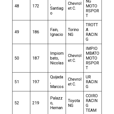
NG
,
Chevrol
48
172
MOTO
Santiag
et C.
RSPOR
o
T
TROTT
Fain,
Torino
A
49
186
Ignacio
NG
RACIN
G
IMPIO
Impiom
MBATO
Chevrol
50
187
bato,
MOTO
et C.
Nicolas
RSPOR
T
Quijada
UR
Chevrol
51
197
,
RACIN
et C.
Marcos
G
COIRO
Palazz
Toyota
RACIN
52
219
o,
NG
G
Hernan
TEAM