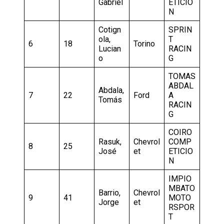
Gabriel
ETICIO
N
Cotign
SPRIN
ola,
T
6
18
Torino
Lucian
RACIN
o
G
TOMAS
ABDAL
Abdala,
7
22
Ford
A
Tomás
RACIN
G
COIRO
Rasuk,
Chevrol
COMP
8
25
José
et
ETICIO
N
IMPIO
MBATO
Barrio,
Chevrol
9
41
MOTO
Jorge
et
RSPOR
T