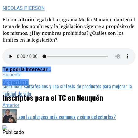
NICOLAS PIERSON
El consultorio legal del programa Media Mañana planteó el
tema de los nombres y la legislación vigente a propósito de
los mismos. ¿Hay nombres prohibidos? ¿Cuáles son los
límites en la legislación?.
Continuar Leyendo
Temas relacionados:
Te podría interesar...
Siguente
Argentina
Científicos santafesinos y una síntesis de productos para mejorar la
calidad de vida
Inscriptos para el TC en Neuquén
Anterior
¿Cuáles son las alergias más comunes y cómo detectarlas?
Publicado