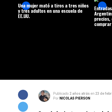
Una mujer mató a tiros a tres niños
Entradas
y tres adultos en una escuela de
Argentin
EE.UU.
precios,
comprar
Publicado
2 años atrás
en
23 de feb
Por
NICOLAS PIERSON