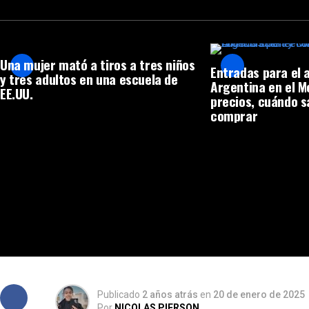
Una mujer mató a tiros a tres niños
Entradas para el 
y tres adultos en una escuela de
Argentina en el 
EE.UU.
precios, cuándo s
comprar
Publicado
2 años atrás
en
20 de enero de 2025
Por
NICOLAS PIERSON