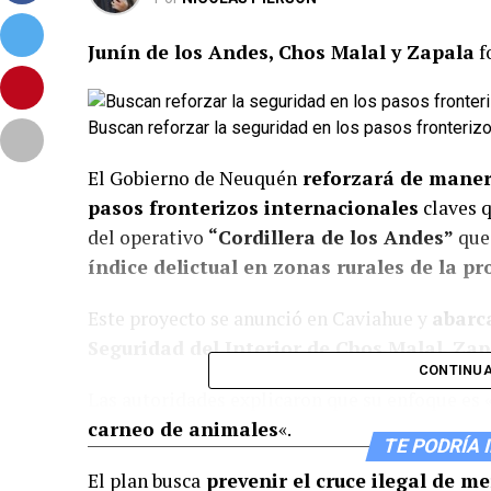
Junín de los Andes, Chos Malal y Zapala
f
Buscan reforzar la seguridad en los pasos fronterizo
El Gobierno de Neuquén
reforzará de manera
pasos fronterizos internacionales
claves q
del operativo
“Cordillera de los Andes”
que 
índice delictual en zonas rurales de la p
Este proyecto se anunció en Caviahue y
abarca
Seguridad del Interior de Chos Malal, Zap
CONTINUA
Las autoridades explicaron que su enfoque es 
carneo de animales
«.
TE PODRÍA 
El plan busca
prevenir el cruce ilegal de m