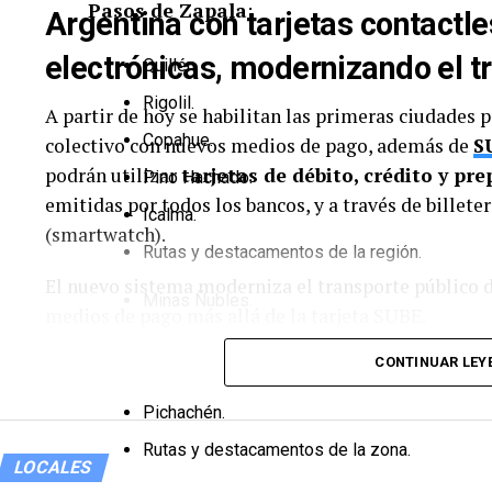
Pasos de Zapala
:
Argentina con tarjetas contactles
electrónicas, modernizando el t
Quillén.
Rigolil.
A partir de hoy se habilitan las primeras ciudades 
Copahue.
colectivo con nuevos medios de pago, además de
S
podrán utilizar
tarjetas de débito, crédito y pr
Pino Hachado.
emitidas por todos los bancos, y a través de billeter
Icalma.
(smartwatch).
Rutas y destacamentos de la región.
El nuevo sistema moderniza el transporte público 
Minas Ñubles.
medios de pago más allá de la tarjeta SUBE.
Lumabia.
CONTINUAR LEY
El importante avance anunciado por el vocero pres
Buta Mallín.
de prensa se logró mediante la decisión y coordina
Pichachén.
Secretaría de Transporte del Ministerio de Ec
Rutas y destacamentos de la zona.
República Argentina y Banco Nación, a través 
LOCALES